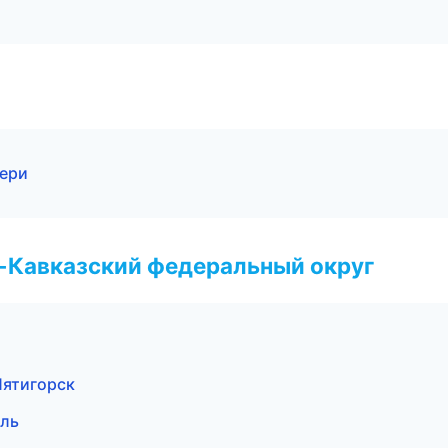
вери
о-Кавказский федеральный округ
Пятигорск
ль