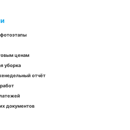
ми
 фотоэтапы
птовым ценам
ая уборка
женедельный отчёт
 работ
платежей
их документов