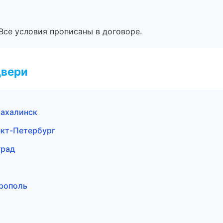
Все условия прописаны в договоре.
двери
ахалинск
кт-Петербург
град
рополь