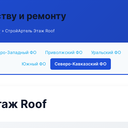
ству и ремонту
г
» СтройАртель Этаж Roof
ро-Западный ФО
Приволжский ФО
Уральский ФО
Южный ФО
Северо-Кавказский ФО
аж Roof