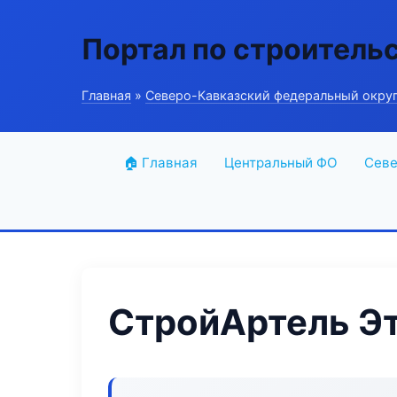
Портал по строитель
Главная
»
Северо-Кавказский федеральный окру
🏠 Главная
Центральный ФО
Севе
СтройАртель Эт