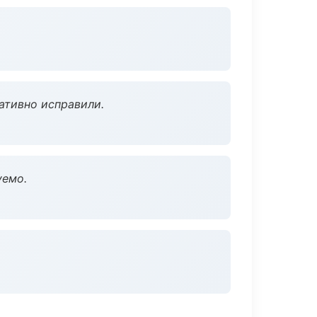
ативно исправили.
уемо.