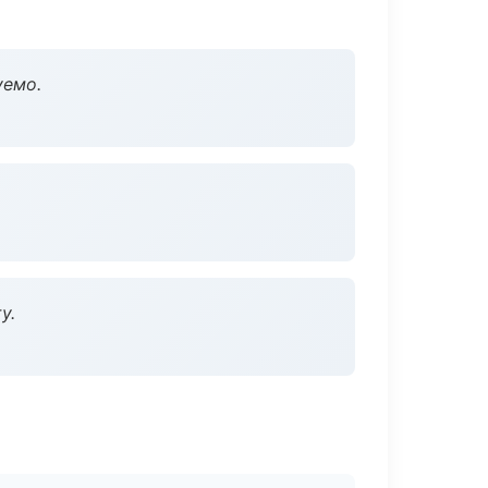
уемо.
у.