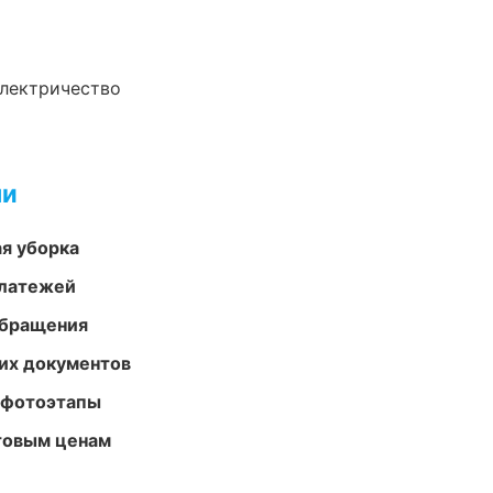
электричество
ми
ая уборка
платежей
обращения
их документов
 фотоэтапы
птовым ценам