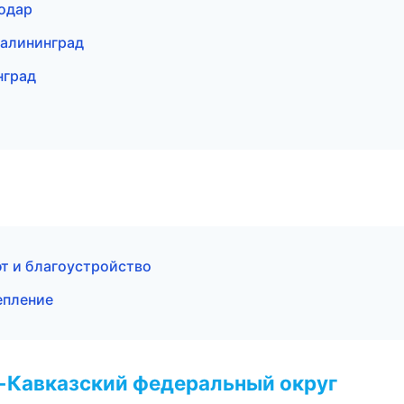
одар
алининград
нград
т и благоустройство
епление
о-Кавказский федеральный округ