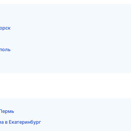
орск
поль
 Пермь
иа в Екатеринбург