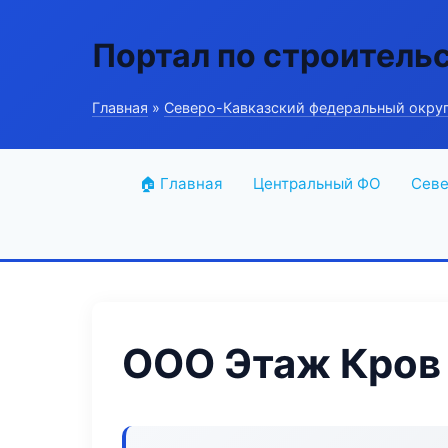
Портал по строитель
Главная
»
Северо-Кавказский федеральный окру
🏠 Главная
Центральный ФО
Севе
ООО Этаж Кров