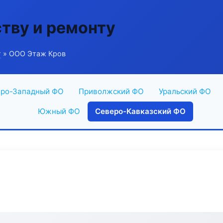
ству и ремонту
г
» ООО Этаж Кров
ро-Западный ФО
Приволжский ФО
Уральский ФО
Южный ФО
Северо-Кавказский ФО