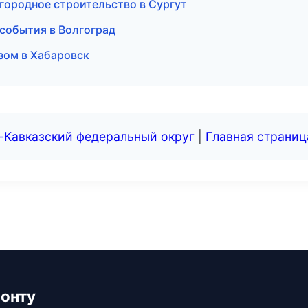
городное строительство в Сургут
и события в Волгоград
озом в Хабаровск
-Кавказский федеральный округ
|
Главная страниц
монту