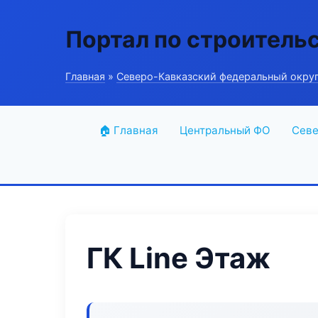
Портал по строитель
Главная
»
Северо-Кавказский федеральный окру
🏠 Главная
Центральный ФО
Севе
ГК Line Этаж