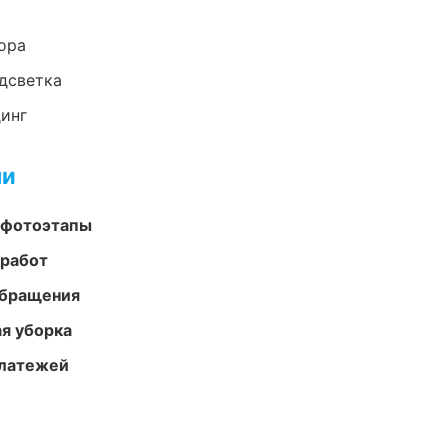
ора
одсветка
динг
ми
 фотоэтапы
 работ
обращения
ая уборка
платежей