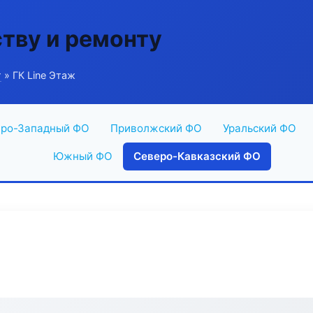
ству и ремонту
г
» ГК Line Этаж
ро-Западный ФО
Приволжский ФО
Уральский ФО
Южный ФО
Северо-Кавказский ФО