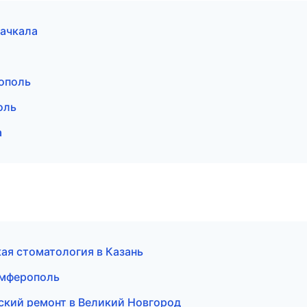
ачкала
ополь
оль
а
кая стоматология в Казань
имферополь
ский ремонт в Великий Новгород