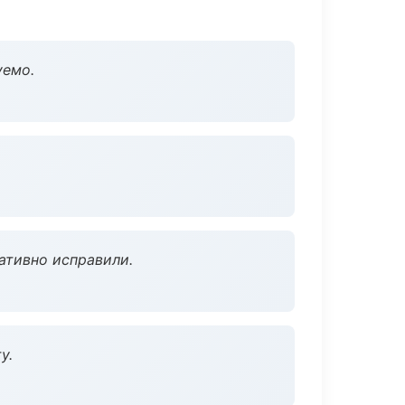
уемо.
ативно исправили.
у.