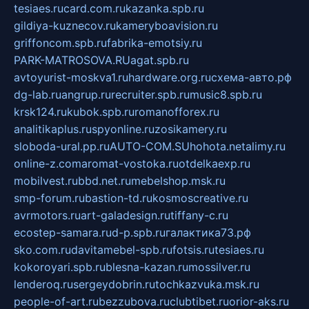
tesiaes.ru
card.com.ru
kazanka.spb.ru
gildiya-kuznecov.ru
kameryboavision.ru
griffoncom.spb.ru
fabrika-emotsiy.ru
PARK-MATROSOVA.RU
agat.spb.ru
avtoyurist-moskva1.ru
hardware.org.ru
схема-авто.рф
dg-lab.ru
angrup.ru
recruiter.spb.ru
music8.spb.ru
krsk124.ru
kubok.spb.ru
romanofforex.ru
analitikaplus.ru
spyonline.ru
zosikamery.ru
sloboda-ural.pp.ru
AUTO-COM.SU
hohota.net
alimy.ru
online-z.com
aromat-vostoka.ru
otdelkaexp.ru
mobilvest.ru
bbd.net.ru
mebelshop.msk.ru
smp-forum.ru
bastion-td.ru
kosmoscreative.ru
avrmotors.ru
art-galadesign.ru
tiffany-c.ru
ecostep-samara.ru
d-p.spb.ru
галактика73.рф
sko.com.ru
davitamebel-spb.ru
fotsis.ru
tesiaes.ru
kokoroyari.spb.ru
blesna-kazan.ru
mossilver.ru
lenderoq.ru
sergeydobrin.ru
tochkazvuka.msk.ru
people-of-art.ru
bezzubova.ru
clubtibet.ru
orior-aks.ru