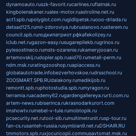
dynamoauto.ru
szk-favorit.ru
carlines.ru
flatnsk.ru
kingbolenskaner.ru
alex-motor.ru
astroline.net.ru
act1.spb.ru
polyglot.com.ru
gidlipetsk.ru
ooo-driada.ru
detsad125.ru
mir-zdoroviya.ru
bruslanovo.ru
siterem.ru
council.spb.ru
лодкипатриот.рф
kafekolizey.ru
iclub.net.ru
gazon-easy.ru
sugarepilekb.ru
grinox.ru
pylesostineco.ru
msts-ozarenie.ru
kameryjooan.ru
artemovskij.ru
dopler.spb.ru
aid70.ru
metall-perm.ru
ndm.msk.ru
ratingzooshop.ru
apiaccess.ru
globalautotrade.info
bezverhovskoe.ru
drsschool.ru
ZOOSMART.SPB.RU
dalakony.ru
medikijob.ru
remontt.spb.ru
photostudia.spb.ru
myragon.ru
terramia.ru
academy62.ru
gardengallereya.ru
rti.com.ru
artem-news.ru
biserinca.ru
krasnodarkurort.com
imshowtv.ru
mebel-v-tule.ru
mobtopik.ru
pcsecurity.net.ru
tool-sib.ru
multimetrunit.ru
sp-tour.ru
fan-cs.ru
santeh-russia.ru
symbian9.net.ru
DSHAIR.RU
tmmotors.spb.ru
xjocuricopii.com
musavtomat.msk.ru