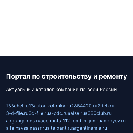
Портал по строительству и ремонту
Актуальный каталог компаний по всей России
133chel.ru
13autor-kolonka.ru
2864420.ru
2rich.ru
3-d-file.ru
3d-file.ru
a-cdc.ru
aalse.ru
a380club.ru
airgungames.ru
accounts-112.ru
adler-jun.ru
adonyev.ru
alfeihavsalnassr.ru
altaipant.ru
argentinamia.ru