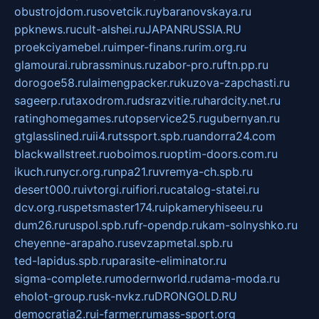
obustrojdom.ru
sovetcik.ru
ybaranovskaya.ru
ppknews.ru
cult-alshei.ru
JAPANRUSSIA.RU
proekciyamebel.ru
imper-finans.ru
rim.org.ru
glamourai.ru
brassminus.ru
zabor-pro.ru
ftn.pp.ru
dorogoe58.ru
laimengpacker.ru
kuzova-zapchasti.ru
sageerp.ru
taxodrom.ru
dsrazvitie.ru
hardcity.net.ru
ratinghomegames.ru
topservice25.ru
gubernyan.ru
gtglasslined.ru
ii4.ru
tssport.spb.ru
andorra24.com
blackwallstreet.ru
oboimos.ru
optim-doors.com.ru
ikuch.ru
nycr.org.ru
npa21.ru
vremya-ch.spb.ru
desert000.ru
ivtorgi.ru
ifiori.ru
catalog-statei.ru
dcv.org.ru
spetsmaster174.ru
ipkameryhiseeu.ru
dum26.ru
ruspol.spb.ru
fr-opendp.ru
kam-solnyshko.ru
cheyenne-arapaho.ru
sevzapmetal.spb.ru
ted-lapidus.spb.ru
parasite-eliminator.ru
sigma-complete.ru
modernworld.ru
dama-moda.ru
eholot-group.ru
sk-nvkz.ru
DRONGOLD.RU
democratia2.ru
i-farmer.ru
mass-sport.org