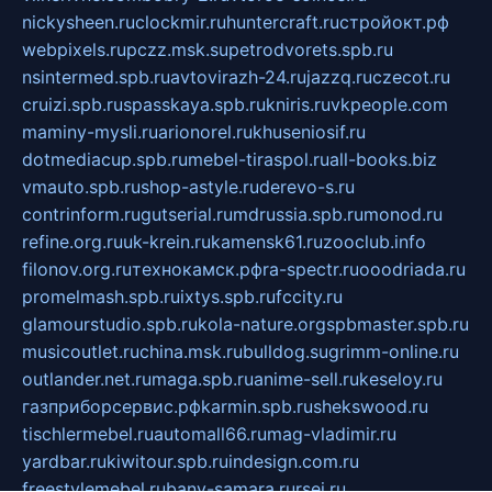
nickysheen.ru
clockmir.ru
huntercraft.ru
стройокт.рф
webpixels.ru
pczz.msk.su
petrodvorets.spb.ru
nsintermed.spb.ru
avtovirazh-24.ru
jazzq.ru
czecot.ru
cruizi.spb.ru
spasskaya.spb.ru
kniris.ru
vkpeople.com
maminy-mysli.ru
arionorel.ru
khuseniosif.ru
dotmediacup.spb.ru
mebel-tiraspol.ru
all-books.biz
vmauto.spb.ru
shop-astyle.ru
derevo-s.ru
contrinform.ru
gutserial.ru
mdrussia.spb.ru
monod.ru
refine.org.ru
uk-krein.ru
kamensk61.ru
zooclub.info
filonov.org.ru
технокамск.рф
ra-spectr.ru
ooodriada.ru
promelmash.spb.ru
ixtys.spb.ru
fccity.ru
glamourstudio.spb.ru
kola-nature.org
spbmaster.spb.ru
musicoutlet.ru
china.msk.ru
bulldog.su
grimm-online.ru
outlander.net.ru
maga.spb.ru
anime-sell.ru
keseloy.ru
газприборсервис.рф
karmin.spb.ru
shekswood.ru
tischlermebel.ru
automall66.ru
mag-vladimir.ru
yardbar.ru
kiwitour.spb.ru
indesign.com.ru
freestylemebel.ru
bany-samara.ru
rsei.ru