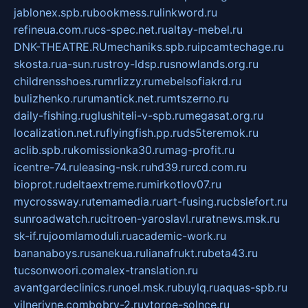
jablonex.spb.ru
bookmess.ru
linkword.ru
refineua.com.ru
cs-spec.net.ru
altay-mebel.ru
DNK-THEATRE.RU
mechaniks.spb.ru
ipcamtechage.ru
skosta.ru
a-sun.ru
stroy-ldsp.ru
snowlands.org.ru
childrensshoes.ru
mrlizzy.ru
mebelsofiakrd.ru
bulizhenko.ru
rumantick.net.ru
mtszerno.ru
daily-fishing.ru
glushiteli-v-spb.ru
megasat.org.ru
localization.net.ru
flyingfish.pp.ru
ds5teremok.ru
aclib.spb.ru
komissionka30.ru
mag-profit.ru
icentre-74.ru
leasing-nsk.ru
hd39.ru
rcd.com.ru
bioprot.ru
deltaextreme.ru
mirkotlov07.ru
mycrossway.ru
temamedia.ru
art-fusing.ru
cbslefort.ru
sunroadwatch.ru
citroen-yaroslavl.ru
ratnews.msk.ru
sk-if.ru
joomlamoduli.ru
academic-work.ru
bananaboys.ru
sanekua.ru
lianafrukt.ru
beta43.ru
tucsonwoori.com
alex-translation.ru
avantgardeclinics.ru
noel.msk.ru
buylq.ru
aquas-spb.ru
vilnerivne.com
bobry-2.ru
vtoroe-solnce.ru