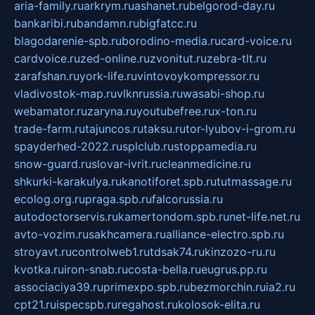
aria-family.ru
arkrym.ru
ashanet.ru
belgorod-day.ru
bankaribi.ru
bandamn.ru
bigfatcc.ru
blagodarenie-spb.ru
borodino-media.ru
card-voice.ru
cardvoice.ru
zed-online.ru
zvonitut.ru
zebra-tlt.ru
zarafshan.ru
york-life.ru
vintovoykompressor.ru
vladivostok-map.ru
vlknrussia.ru
wasabi-shop.ru
webamator.ru
zaryna.ru
youtubefree.ru
x-ton.ru
trade-farm.ru
tajuncos.ru
taksu.ru
tor-lyubov-i-grom.ru
spayderhed-2022.ru
splclub.ru
stoppamedia.ru
snow-guard.ru
slovar-ivrit.ru
cleanmedicine.ru
shkurki-karakulya.ru
kanotiforet.spb.ru
tutmassage.ru
ecolog.org.ru
praga.spb.ru
falcorussia.ru
autodoctorservis.ru
kamertondom.spb.ru
net-life.net.ru
avto-vozim.ru
sakhcamera.ru
alliance-electro.spb.ru
stroyavt.ru
controlweb1.ru
tdsak74.ru
kinzozo-ru.ru
kvotka.ru
iron-snab.ru
costa-bella.ru
eugrus.pp.ru
associaciya39.ru
primexpo.spb.ru
bezmorchin.ru
ia2.ru
cpt21.ru
ispecspb.ru
regahost.ru
kolosok-elita.ru