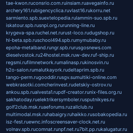
tae-kwon.ru
consrio.com.ru
insiam.ru
avegainfo.ru
archery161.ru
bigencyclica.ru
vlast16.ru
korru.net
sarmiento.spb.su
extelopedia.ru
lammin-suo.spb.ru
iskatour.spb.ru
snpi.org.ru
running-line.ru
krygeva-spa.ru
chel.net.ru
rust-loco.ru
dugshop.ru
hl-beta.spb.ru
school494.spb.ru
mymubaby.ru
epoha-metalband.ru
ngr.spb.ru
rusgosnews.com
dieselvostok.ru
24hostel.msk.ru
w-dev.ru
f-ship.ru
regsmi.ru
filmnetwork.ru
malinasp.ru
kinosvin.ru
h2o-salon.ru
malutkayork.ru
deltaprim.spb.ru
tango-perm.ru
gooddir.ru
sgv.su
multiki-online.com
webkrasotki.com
cherinvest.ru
detskiy-ostrov.ru
ankou.spb.ru
alvesta1.ru
pdf-creator.ru
nix-files.org.ru
sakhatoday.ru
elektrikersymboler.ru
sputnikyes.ru
golf2club.msk.ru
aeforums.ru
zallclub.ru
multimodal.msk.ru
habaigry.ru
haikko.ru
sobakopedia.ru
isz-fest.ru
ewnc.info
screensaver-clock.net.ru
volnav.spb.ru
comnat.ru
npf.net.ru
7bit.pp.ru
kalugatur.ru