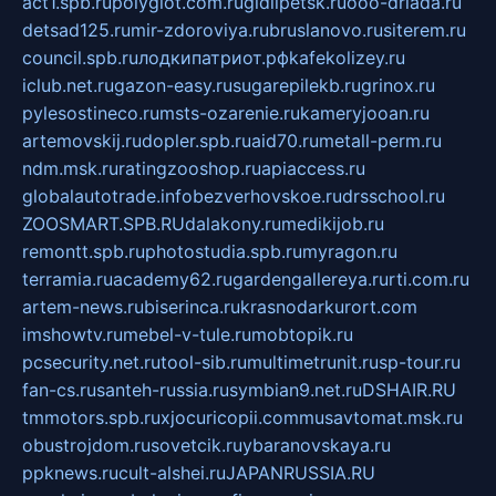
act1.spb.ru
polyglot.com.ru
gidlipetsk.ru
ooo-driada.ru
detsad125.ru
mir-zdoroviya.ru
bruslanovo.ru
siterem.ru
council.spb.ru
лодкипатриот.рф
kafekolizey.ru
iclub.net.ru
gazon-easy.ru
sugarepilekb.ru
grinox.ru
pylesostineco.ru
msts-ozarenie.ru
kameryjooan.ru
artemovskij.ru
dopler.spb.ru
aid70.ru
metall-perm.ru
ndm.msk.ru
ratingzooshop.ru
apiaccess.ru
globalautotrade.info
bezverhovskoe.ru
drsschool.ru
ZOOSMART.SPB.RU
dalakony.ru
medikijob.ru
remontt.spb.ru
photostudia.spb.ru
myragon.ru
terramia.ru
academy62.ru
gardengallereya.ru
rti.com.ru
artem-news.ru
biserinca.ru
krasnodarkurort.com
imshowtv.ru
mebel-v-tule.ru
mobtopik.ru
pcsecurity.net.ru
tool-sib.ru
multimetrunit.ru
sp-tour.ru
fan-cs.ru
santeh-russia.ru
symbian9.net.ru
DSHAIR.RU
tmmotors.spb.ru
xjocuricopii.com
musavtomat.msk.ru
obustrojdom.ru
sovetcik.ru
ybaranovskaya.ru
ppknews.ru
cult-alshei.ru
JAPANRUSSIA.RU