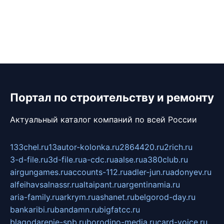
Портал по строительству и ремонту
Актуальный каталог компаний по всей России
133chel.ru
13autor-kolonka.ru
2864420.ru
2rich.ru
3-d-file.ru
3d-file.ru
a-cdc.ru
aalse.ru
a380club.ru
airgungames.ru
accounts-112.ru
adler-jun.ru
adonyev.ru
alfeihavsalnassr.ru
altaipant.ru
argentinamia.ru
aria-family.ru
arkrym.ru
ashanet.ru
belgorod-day.ru
bankaribi.ru
bandamn.ru
bigfatcc.ru
blagodarenie-spb.ru
borodino-media.ru
card-voice.ru