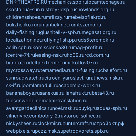
DNK-THEATRE.RU
mechaniks.spb.ru
ipcamtechage.ru
skosta.ru
a-sun.ru
stroy-ldsp.ru
snowlands.org.ru
childrensshoes.ru
mrlizzy.ru
mebelsofiakrd.ru
bulizhenko.ru
rumantick.net.ru
mtszerno.ru
daily-fishing.ru
glushiteli-v-spb.ru
megasat.org.ru
localization.net.ru
flyingfish.pp.ru
ds5teremok.ru
aclib.spb.ru
komissionka30.ru
mag-profit.ru
icentre-74.ru
leasing-nsk.ru
hd39.ru
rcd.com.ru
bioprot.ru
deltaextreme.ru
mirkotlov07.ru
mycrossway.ru
temamedia.ru
art-fusing.ru
cbslefort.ru
sunroadwatch.ru
citroen-yaroslavl.ru
ratnews.msk.ru
sk-if.ru
joomlamoduli.ru
academic-work.ru
bananaboys.ru
sanekua.ru
lianafrukt.ru
beta43.ru
tucsonwoori.com
alex-translation.ru
avantgardeclinics.ru
noel.msk.ru
buylq.ru
aquas-spb.ru
vilnerivne.com
bobry-2.ru
vtoroe-solnce.ru
nickysheen.ru
clockmir.ru
huntercraft.ru
стройокт.рф
webpixels.ru
pczz.msk.su
petrodvorets.spb.ru