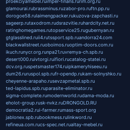
proekciyamebel.ru
imper-finans.ru
rim.org.ru
glamourai.ru
brassminus.ru
zabor-pro.ru
ftn.pp.ru
dorogoe58.ru
laimengpacker.ru
kuzova-zapchasti.ru
sageerp.ru
taxodrom.ru
dsrazvitie.ru
hardcity.net.ru
ratinghomegames.ru
topservice25.ru
gubernyan.ru
gtglasslined.ru
ii4.ru
tssport.spb.ru
andorra24.com
blackwallstreet.ru
oboimos.ru
optim-doors.com.ru
ikuch.ru
nycr.org.ru
npa21.ru
vremya-ch.spb.ru
desert000.ru
ivtorgi.ru
ifiori.ru
catalog-statei.ru
dcv.org.ru
spetsmaster174.ru
ipkameryhiseeu.ru
dum26.ru
ruspol.spb.ru
fr-opendp.ru
kam-solnyshko.ru
cheyenne-arapaho.ru
sevzapmetal.spb.ru
ted-lapidus.spb.ru
parasite-eliminator.ru
sigma-complete.ru
modernworld.ru
dama-moda.ru
eholot-group.ru
sk-nvkz.ru
DRONGOLD.RU
democratia2.ru
i-farmer.ru
mass-sport.org
jablonex.spb.ru
bookmess.ru
linkword.ru
refineua.com.ru
cs-spec.net.ru
altay-mebel.ru