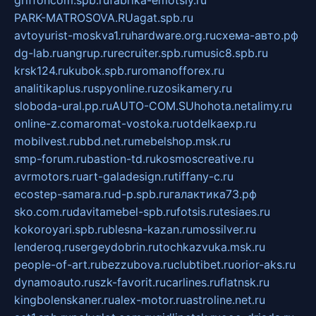
PARK-MATROSOVA.RU
agat.spb.ru
avtoyurist-moskva1.ru
hardware.org.ru
схема-авто.рф
dg-lab.ru
angrup.ru
recruiter.spb.ru
music8.spb.ru
krsk124.ru
kubok.spb.ru
romanofforex.ru
analitikaplus.ru
spyonline.ru
zosikamery.ru
sloboda-ural.pp.ru
AUTO-COM.SU
hohota.net
alimy.ru
online-z.com
aromat-vostoka.ru
otdelkaexp.ru
mobilvest.ru
bbd.net.ru
mebelshop.msk.ru
smp-forum.ru
bastion-td.ru
kosmoscreative.ru
avrmotors.ru
art-galadesign.ru
tiffany-c.ru
ecostep-samara.ru
d-p.spb.ru
галактика73.рф
sko.com.ru
davitamebel-spb.ru
fotsis.ru
tesiaes.ru
kokoroyari.spb.ru
blesna-kazan.ru
mossilver.ru
lenderoq.ru
sergeydobrin.ru
tochkazvuka.msk.ru
people-of-art.ru
bezzubova.ru
clubtibet.ru
orior-aks.ru
dynamoauto.ru
szk-favorit.ru
carlines.ru
flatnsk.ru
kingbolenskaner.ru
alex-motor.ru
astroline.net.ru