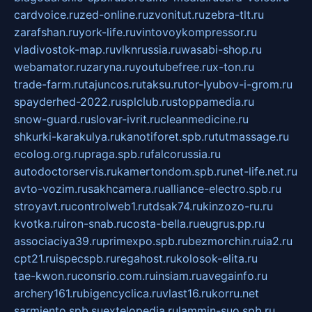
cardvoice.ru
zed-online.ru
zvonitut.ru
zebra-tlt.ru
zarafshan.ru
york-life.ru
vintovoykompressor.ru
vladivostok-map.ru
vlknrussia.ru
wasabi-shop.ru
webamator.ru
zaryna.ru
youtubefree.ru
x-ton.ru
trade-farm.ru
tajuncos.ru
taksu.ru
tor-lyubov-i-grom.ru
spayderhed-2022.ru
splclub.ru
stoppamedia.ru
snow-guard.ru
slovar-ivrit.ru
cleanmedicine.ru
shkurki-karakulya.ru
kanotiforet.spb.ru
tutmassage.ru
ecolog.org.ru
praga.spb.ru
falcorussia.ru
autodoctorservis.ru
kamertondom.spb.ru
net-life.net.ru
avto-vozim.ru
sakhcamera.ru
alliance-electro.spb.ru
stroyavt.ru
controlweb1.ru
tdsak74.ru
kinzozo-ru.ru
kvotka.ru
iron-snab.ru
costa-bella.ru
eugrus.pp.ru
associaciya39.ru
primexpo.spb.ru
bezmorchin.ru
ia2.ru
cpt21.ru
ispecspb.ru
regahost.ru
kolosok-elita.ru
tae-kwon.ru
consrio.com.ru
insiam.ru
avegainfo.ru
archery161.ru
bigencyclica.ru
vlast16.ru
korru.net
sarmiento.spb.su
extelopedia.ru
lammin-suo.spb.ru