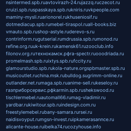
nsintermed.spb.ru
avtovirazh-24.ru
jazzq.ru
czecot.ru
cruizi.spb.ru
spasskaya.spb.ru
kniris.ru
vkpeople.com
maminy-mysli.ru
arionorel.ru
khuseniosif.ru
dotmediacup.spb.ru
mebel-tiraspol.ru
all-books.biz
vmauto.spb.ru
shop-astyle.ru
derevo-s.ru
contrinform.ru
gutserial.ru
mdrussia.spb.ru
monod.ru
refine.org.ru
uk-krein.ru
kamensk61.ru
zooclub.info
filonov.org.ru
технокамск.рф
ra-spectr.ru
ooodriada.ru
promelmash.spb.ru
ixtys.spb.ru
fccity.ru
glamourstudio.spb.ru
kola-nature.org
spbmaster.spb.ru
musicoutlet.ru
china.msk.ru
bulldog.su
grimm-online.ru
outlander.net.ru
maga.spb.ru
anime-sell.ru
keseloy.ru
газприборсервис.рф
karmin.spb.ru
shekswood.ru
tischlermebel.ru
automall66.ru
mag-vladimir.ru
yardbar.ru
kiwitour.spb.ru
indesign.com.ru
freestylemebel.ru
bany-samara.ru
rsei.ru
naidisvoyput.ru
mgsn-invest.ru
ipkamerasannce.ru
alicante-house.ru
ibelka74.ru
cozyhouse.info