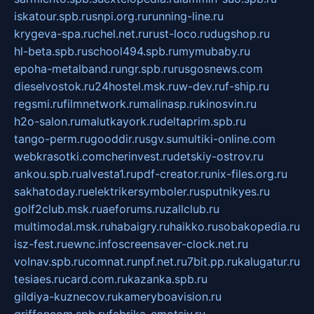
iskatour.spb.ru
snpi.org.ru
running-line.ru
krygeva-spa.ru
chel.net.ru
rust-loco.ru
dugshop.ru
hl-beta.spb.ru
school494.spb.ru
mymubaby.ru
epoha-metalband.ru
ngr.spb.ru
rusgosnews.com
dieselvostok.ru
24hostel.msk.ru
w-dev.ru
f-ship.ru
regsmi.ru
filmnetwork.ru
malinasp.ru
kinosvin.ru
h2o-salon.ru
malutkayork.ru
deltaprim.spb.ru
tango-perm.ru
gooddir.ru
sgv.su
multiki-online.com
webkrasotki.com
cherinvest.ru
detskiy-ostrov.ru
ankou.spb.ru
alvesta1.ru
pdf-creator.ru
nix-files.org.ru
sakhatoday.ru
elektrikersymboler.ru
sputnikyes.ru
golf2club.msk.ru
aeforums.ru
zallclub.ru
multimodal.msk.ru
habaigry.ru
haikko.ru
sobakopedia.ru
isz-fest.ru
ewnc.info
screensaver-clock.net.ru
volnav.spb.ru
comnat.ru
npf.net.ru
7bit.pp.ru
kalugatur.ru
tesiaes.ru
card.com.ru
kazanka.spb.ru
gildiya-kuznecov.ru
kameryboavision.ru
griffoncom.spb.ru
fabrika-emotsiy.ru