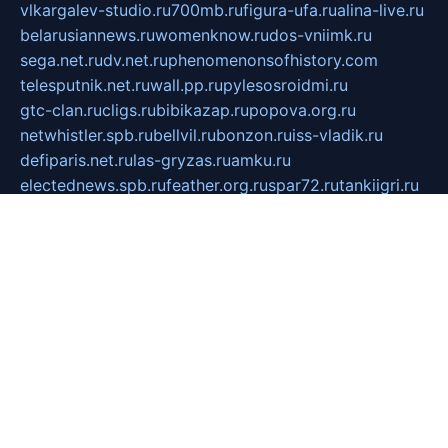
vlkargalev-studio.ru
700mb.ru
figura-ufa.ru
alina-live.ru
belarusiannews.ru
womenknow.ru
dos-vniimk.ru
sega.net.ru
dv.net.ru
phenomenonsofhistory.com
telesputnik.net.ru
wall.pp.ru
pylesosroidmi.ru
gtc-clan.ru
cligs.ru
bibikazap.ru
popova.org.ru
netwhistler.spb.ru
bellvil.ru
bonzon.ru
iss-vladik.ru
defiparis.net.ru
las-gryzas.ru
amku.ru
electednews.spb.ru
feather.org.ru
spar72.ru
tankiigri.ru
dominus.com.ru
ibtree.ru
sanykool.pp.ru
unixlib.org.ru
menatep.spb.ru
gartenterrassen.ru
printeka.ru
skvozilka.com.ru
parkovka-pub.ru
lovemobi.ru
art-ru.ru
emulatorz.com.ru
alucomp.com.ru
tatforum.com.ru
alternativa-profi.ru
dermakler.ru
artsurvey.ru
aredir.ru
khimspas.ru
centr-maxi.ru
2018r.ru
bort-stomer-defort.ru
professional2.ru
gibsons.ru
artselena.ru
art-pilot.ru
ingredient.spb.ru
npfpolimer.spb.ru
argentum.spb.ru
hom-edu.ru
af-num.ru
cashadvanceamericasev.org
trexp.spb.ru