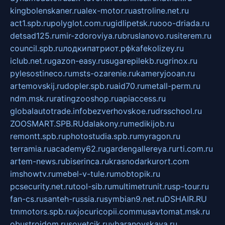
kingbolenskaner.ru
alex-motor.ru
astroline.net.ru
act1.spb.ru
polyglot.com.ru
gidlipetsk.ru
ooo-driada.ru
detsad125.ru
mir-zdoroviya.ru
bruslanovo.ru
siterem.ru
council.spb.ru
лодкипатриот.рф
kafekolizey.ru
iclub.net.ru
gazon-easy.ru
sugarepilekb.ru
grinox.ru
pylesostineco.ru
msts-ozarenie.ru
kameryjooan.ru
artemovskij.ru
dopler.spb.ru
aid70.ru
metall-perm.ru
ndm.msk.ru
ratingzooshop.ru
apiaccess.ru
globalautotrade.info
bezverhovskoe.ru
drsschool.ru
ZOOSMART.SPB.RU
dalakony.ru
medikijob.ru
remontt.spb.ru
photostudia.spb.ru
myragon.ru
terramia.ru
academy62.ru
gardengallereya.ru
rti.com.ru
artem-news.ru
biserinca.ru
krasnodarkurort.com
imshowtv.ru
mebel-v-tule.ru
mobtopik.ru
pcsecurity.net.ru
tool-sib.ru
multimetrunit.ru
sp-tour.ru
fan-cs.ru
santeh-russia.ru
symbian9.net.ru
DSHAIR.RU
tmmotors.spb.ru
xjocuricopii.com
musavtomat.msk.ru
obustrojdom.ru
sovetcik.ru
ybaranovskaya.ru