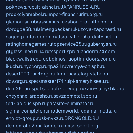
ppknews.ru
cult-alshei.ru
JAPANRUSSIA.RU
proekciyamebel.ru
imper-finans.ru
rim.org.ru
glamourai.ru
brassminus.ru
zabor-pro.ru
ftn.pp.ru
dorogoe58.ru
laimengpacker.ru
kuzova-zapchasti.ru
sageerp.ru
taxodrom.ru
dsrazvitie.ru
hardcity.net.ru
ratinghomegames.ru
topservice25.ru
gubernyan.ru
gtglasslined.ru
ii4.ru
tssport.spb.ru
andorra24.com
blackwallstreet.ru
oboimos.ru
optim-doors.com.ru
ikuch.ru
nycr.org.ru
npa21.ru
vremya-ch.spb.ru
desert000.ru
ivtorgi.ru
ifiori.ru
catalog-statei.ru
dcv.org.ru
spetsmaster174.ru
ipkameryhiseeu.ru
dum26.ru
ruspol.spb.ru
fr-opendp.ru
kam-solnyshko.ru
cheyenne-arapaho.ru
sevzapmetal.spb.ru
ted-lapidus.spb.ru
parasite-eliminator.ru
sigma-complete.ru
modernworld.ru
dama-moda.ru
eholot-group.ru
sk-nvkz.ru
DRONGOLD.RU
democratia2.ru
i-farmer.ru
mass-sport.org
jablonex.spb.ru
bookmess.ru
linkword.ru