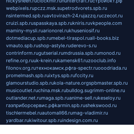
nickysheen.ru
clockmir.ru
huntercraft.ru
стройокт.рф
webpixels.ru
pczz.msk.su
petrodvorets.spb.ru
nsintermed.spb.ru
avtovirazh-24.ru
jazzq.ru
czecot.ru
cruizi.spb.ru
spasskaya.spb.ru
kniris.ru
vkpeople.com
maminy-mysli.ru
arionorel.ru
khuseniosif.ru
dotmediacup.spb.ru
mebel-tiraspol.ru
all-books.biz
vmauto.spb.ru
shop-astyle.ru
derevo-s.ru
contrinform.ru
gutserial.ru
mdrussia.spb.ru
monod.ru
refine.org.ru
uk-krein.ru
kamensk61.ru
zooclub.info
filonov.org.ru
технокамск.рф
ra-spectr.ru
ooodriada.ru
promelmash.spb.ru
ixtys.spb.ru
fccity.ru
glamourstudio.spb.ru
kola-nature.org
spbmaster.spb.ru
musicoutlet.ru
china.msk.ru
bulldog.su
grimm-online.ru
outlander.net.ru
maga.spb.ru
anime-sell.ru
keseloy.ru
газприборсервис.рф
karmin.spb.ru
shekswood.ru
tischlermebel.ru
automall66.ru
mag-vladimir.ru
yardbar.ru
kiwitour.spb.ru
indesign.com.ru
freestylemebel.ru
bany-samara.ru
rsei.ru