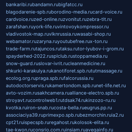
bankaribi.ru
bandamn.ru
bigfatcc.ru
blagodarenie-spb.ru
borodino-media.ru
card-voice.ru
cardvoice.ru
zed-online.ru
zvonitut.ru
zebra-tlt.ru
zarafshan.ru
york-life.ru
vintovoykompressor.ru
vladivostok-map.ru
vlknrussia.ru
wasabi-shop.ru
webamator.ru
zaryna.ru
youtubefree.ru
x-ton.ru
trade-farm.ru
tajuncos.ru
taksu.ru
tor-lyubov-i-grom.ru
spayderhed-2022.ru
splclub.ru
stoppamedia.ru
snow-guard.ru
slovar-ivrit.ru
cleanmedicine.ru
shkurki-karakulya.ru
kanotiforet.spb.ru
tutmassage.ru
ecolog.org.ru
praga.spb.ru
falcorussia.ru
autodoctorservis.ru
kamertondom.spb.ru
net-life.net.ru
avto-vozim.ru
sakhcamera.ru
alliance-electro.spb.ru
stroyavt.ru
controlweb1.ru
tdsak74.ru
kinzozo-ru.ru
kvotka.ru
iron-snab.ru
costa-bella.ru
eugrus.pp.ru
associaciya39.ru
primexpo.spb.ru
bezmorchin.ru
ia2.ru
cpt21.ru
ispecspb.ru
regahost.ru
kolosok-elita.ru
tae-kwon.ru
consrio.com.ru
insiam.ru
avegainfo.ru