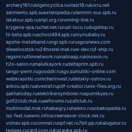
archery161.ru
bigencyclica.ru
vlast16.ru
korru.net
sarmiento.spb.su
extelopedia.ru
lammin-suo.spb.ru
iskatour.spb.ru
snpi.org.ru
running-line.ru
krygeva-spa.ru
chel.net.ru
rust-loco.ru
dugshop.ru
hl-beta.spb.ru
school494.spb.ru
mymubaby.ru
epoha-metalband.ru
ngr.spb.ru
rusgosnews.com
dieselvostok.ru
24hostel.msk.ru
w-dev.ru
f-ship.ru
regsmi.ru
filmnetwork.ru
malinasp.ru
kinosvin.ru
h2o-salon.ru
malutkayork.ru
deltaprim.spb.ru
tango-perm.ru
gooddir.ru
sgv.su
multiki-online.com
webkrasotki.com
cherinvest.ru
detskiy-ostrov.ru
ankou.spb.ru
alvesta1.ru
pdf-creator.ru
nix-files.org.ru
sakhatoday.ru
elektrikersymboler.ru
sputnikyes.ru
golf2club.msk.ru
aeforums.ru
zallclub.ru
multimodal.msk.ru
habaigry.ru
haikko.ru
sobakopedia.ru
isz-fest.ru
ewnc.info
screensaver-clock.net.ru
volnav.spb.ru
comnat.ru
npf.net.ru
7bit.pp.ru
kalugatur.ru
tesiaes.ru
card.com.ru
kazanka.spb.ru