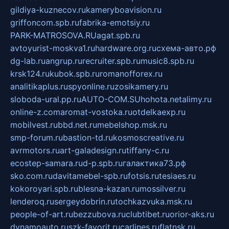
gildiya-kuznecov.ru
kameryboavision.ru
griffoncom.spb.ru
fabrika-emotsiy.ru
PARK-MATROSOVA.RU
agat.spb.ru
avtoyurist-moskva1.ru
hardware.org.ru
схема-авто.рф
dg-lab.ru
angrup.ru
recruiter.spb.ru
music8.spb.ru
krsk124.ru
kubok.spb.ru
romanofforex.ru
analitikaplus.ru
spyonline.ru
zosikamery.ru
sloboda-ural.pp.ru
AUTO-COM.SU
hohota.net
alimy.ru
online-z.com
aromat-vostoka.ru
otdelkaexp.ru
mobilvest.ru
bbd.net.ru
mebelshop.msk.ru
smp-forum.ru
bastion-td.ru
kosmoscreative.ru
avrmotors.ru
art-galadesign.ru
tiffany-c.ru
ecostep-samara.ru
d-p.spb.ru
галактика73.рф
sko.com.ru
davitamebel-spb.ru
fotsis.ru
tesiaes.ru
kokoroyari.spb.ru
blesna-kazan.ru
mossilver.ru
lenderoq.ru
sergeydobrin.ru
tochkazvuka.msk.ru
people-of-art.ru
bezzubova.ru
clubtibet.ru
orior-aks.ru
dynamoauto.ru
szk-favorit.ru
carlines.ru
flatnsk.ru