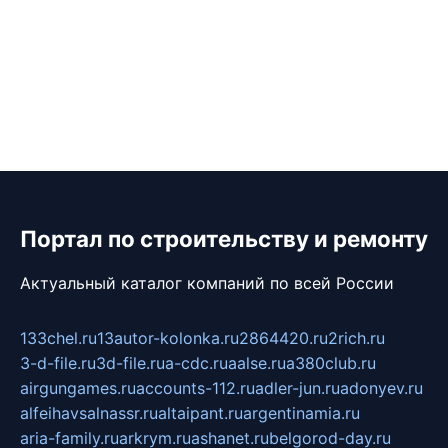
Портал по строительству и ремонту
Актуальный каталог компаний по всей России
133chel.ru
13autor-kolonka.ru
2864420.ru
2rich.ru
3-d-file.ru
3d-file.ru
a-cdc.ru
aalse.ru
a380club.ru
airgungames.ru
accounts-112.ru
adler-jun.ru
adonyev.ru
alfeihavsalnassr.ru
altaipant.ru
argentinamia.ru
aria-family.ru
arkrym.ru
ashanet.ru
belgorod-day.ru