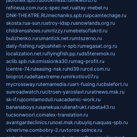
refineua.com.ru
cs-spec.net.ru
altay-mebel.ru
DNK-THEATRE.RU
mechaniks.spb.ru
ipcamtechage.ru
skosta.ru
a-sun.ru
stroy-ldsp.ru
snowlands.org.ru
childrensshoes.ru
mrlizzy.ru
mebelsofiakrd.ru
bulizhenko.ru
rumantick.net.ru
mtszerno.ru
daily-fishing.ru
glushiteli-v-spb.ru
megasat.org.ru
localization.net.ru
flyingfish.pp.ru
ds5teremok.ru
aclib.spb.ru
komissionka30.ru
mag-profit.ru
icentre-74.ru
leasing-nsk.ru
hd39.ru
rcd.com.ru
bioprot.ru
deltaextreme.ru
mirkotlov07.ru
mycrossway.ru
temamedia.ru
art-fusing.ru
cbslefort.ru
sunroadwatch.ru
citroen-yaroslavl.ru
ratnews.msk.ru
sk-if.ru
joomlamoduli.ru
academic-work.ru
bananaboys.ru
sanekua.ru
lianafrukt.ru
beta43.ru
tucsonwoori.com
alex-translation.ru
avantgardeclinics.ru
noel.msk.ru
buylq.ru
aquas-spb.ru
vilnerivne.com
bobry-2.ru
vtoroe-solnce.ru