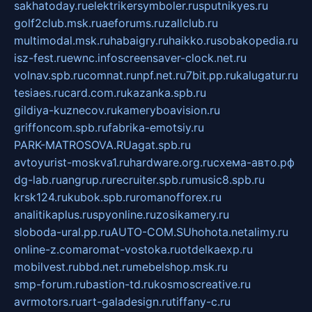
sakhatoday.ru
elektrikersymboler.ru
sputnikyes.ru
golf2club.msk.ru
aeforums.ru
zallclub.ru
multimodal.msk.ru
habaigry.ru
haikko.ru
sobakopedia.ru
isz-fest.ru
ewnc.info
screensaver-clock.net.ru
volnav.spb.ru
comnat.ru
npf.net.ru
7bit.pp.ru
kalugatur.ru
tesiaes.ru
card.com.ru
kazanka.spb.ru
gildiya-kuznecov.ru
kameryboavision.ru
griffoncom.spb.ru
fabrika-emotsiy.ru
PARK-MATROSOVA.RU
agat.spb.ru
avtoyurist-moskva1.ru
hardware.org.ru
схема-авто.рф
dg-lab.ru
angrup.ru
recruiter.spb.ru
music8.spb.ru
krsk124.ru
kubok.spb.ru
romanofforex.ru
analitikaplus.ru
spyonline.ru
zosikamery.ru
sloboda-ural.pp.ru
AUTO-COM.SU
hohota.net
alimy.ru
online-z.com
aromat-vostoka.ru
otdelkaexp.ru
mobilvest.ru
bbd.net.ru
mebelshop.msk.ru
smp-forum.ru
bastion-td.ru
kosmoscreative.ru
avrmotors.ru
art-galadesign.ru
tiffany-c.ru