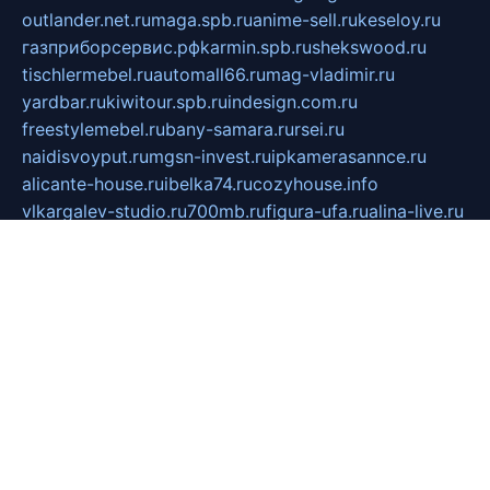
outlander.net.ru
maga.spb.ru
anime-sell.ru
keseloy.ru
газприборсервис.рф
karmin.spb.ru
shekswood.ru
tischlermebel.ru
automall66.ru
mag-vladimir.ru
yardbar.ru
kiwitour.spb.ru
indesign.com.ru
freestylemebel.ru
bany-samara.ru
rsei.ru
naidisvoyput.ru
mgsn-invest.ru
ipkamerasannce.ru
alicante-house.ru
ibelka74.ru
cozyhouse.info
vlkargalev-studio.ru
700mb.ru
figura-ufa.ru
alina-live.ru
belarusiannews.ru
womenknow.ru
dos-vniimk.ru
sega.net.ru
dv.net.ru
phenomenonsofhistory.com
telesputnik.net.ru
wall.pp.ru
pylesosroidmi.ru
gtc-clan.ru
cligs.ru
bibikazap.ru
popova.org.ru
netwhistler.spb.ru
bellvil.ru
bonzon.ru
iss-vladik.ru
defiparis.net.ru
las-gryzas.ru
amku.ru
electednews.spb.ru
feather.org.ru
spar72.ru
tankiigri.ru
dominus.com.ru
ibtree.ru
sanykool.pp.ru
unixlib.org.ru
menatep.spb.ru
gartenterrassen.ru
printeka.ru
skvozilka.com.ru
parkovka-pub.ru
lovemobi.ru
art-ru.ru