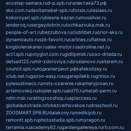
ecostep-samara.ru
d-p.spb.ru
галактика73.рф
sko.com.ru
davitamebel-spb.ru
fotsis.ru
tesiaes.ru
kokoroyari.spb.ru
blesna-kazan.ru
mossilver.ru
lenderoq.ru
sergeydobrin.ru
tochkazvuka.msk.ru
people-of-art.ru
bezzubova.ru
clubtibet.ru
orior-aks.ru
dynamoauto.ru
szk-favorit.ru
carlines.ru
flatnsk.ru
kingbolenskaner.ru
alex-motor.ru
astroline.net.ru
act1.spb.ru
polyglot.com.ru
gidlipetsk.ru
ooo-driada.ru
detsad125.ru
mir-zdoroviya.ru
bruslanovo.ru
siterem.ru
council.spb.ru
лодкипатриот.рф
kafekolizey.ru
iclub.net.ru
gazon-easy.ru
sugarepilekb.ru
grinox.ru
pylesostineco.ru
msts-ozarenie.ru
kameryjooan.ru
artemovskij.ru
dopler.spb.ru
aid70.ru
metall-perm.ru
ndm.msk.ru
ratingzooshop.ru
apiaccess.ru
globalautotrade.info
bezverhovskoe.ru
drsschool.ru
ZOOSMART.SPB.RU
dalakony.ru
medikijob.ru
remontt.spb.ru
photostudia.spb.ru
myragon.ru
terramia.ru
academy62.ru
gardengallereya.ru
rti.com.ru