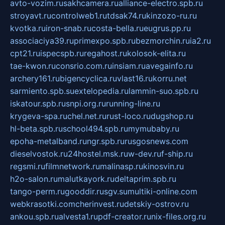
avto-vozim.ru
sakhcamera.ru
alliance-electro.spb.ru
stroyavt.ru
controlweb1.ru
tdsak74.ru
kinzozo-ru.ru
kvotka.ru
iron-snab.ru
costa-bella.ru
eugrus.pp.ru
associaciya39.ru
primexpo.spb.ru
bezmorchin.ru
ia2.ru
cpt21.ru
ispecspb.ru
regahost.ru
kolosok-elita.ru
tae-kwon.ru
consrio.com.ru
insiam.ru
avegainfo.ru
archery161.ru
bigencyclica.ru
vlast16.ru
korru.net
sarmiento.spb.su
extelopedia.ru
lammin-suo.spb.ru
iskatour.spb.ru
snpi.org.ru
running-line.ru
krygeva-spa.ru
chel.net.ru
rust-loco.ru
dugshop.ru
hl-beta.spb.ru
school494.spb.ru
mymubaby.ru
epoha-metalband.ru
ngr.spb.ru
rusgosnews.com
dieselvostok.ru
24hostel.msk.ru
w-dev.ru
f-ship.ru
regsmi.ru
filmnetwork.ru
malinasp.ru
kinosvin.ru
h2o-salon.ru
malutkayork.ru
deltaprim.spb.ru
tango-perm.ru
gooddir.ru
sgv.su
multiki-online.com
webkrasotki.com
cherinvest.ru
detskiy-ostrov.ru
ankou.spb.ru
alvesta1.ru
pdf-creator.ru
nix-files.org.ru