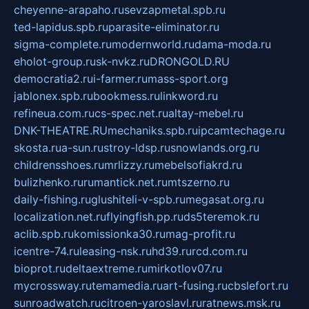
cheyenne-arapaho.ru
sevzapmetal.spb.ru
ted-lapidus.spb.ru
parasite-eliminator.ru
sigma-complete.ru
modernworld.ru
dama-moda.ru
eholot-group.ru
sk-nvkz.ru
DRONGOLD.RU
democratia2.ru
i-farmer.ru
mass-sport.org
jablonex.spb.ru
bookmess.ru
linkword.ru
refineua.com.ru
cs-spec.net.ru
altay-mebel.ru
DNK-THEATRE.RU
mechaniks.spb.ru
ipcamtechage.ru
skosta.ru
a-sun.ru
stroy-ldsp.ru
snowlands.org.ru
childrensshoes.ru
mrlizzy.ru
mebelsofiakrd.ru
bulizhenko.ru
rumantick.net.ru
mtszerno.ru
daily-fishing.ru
glushiteli-v-spb.ru
megasat.org.ru
localization.net.ru
flyingfish.pp.ru
ds5teremok.ru
aclib.spb.ru
komissionka30.ru
mag-profit.ru
icentre-74.ru
leasing-nsk.ru
hd39.ru
rcd.com.ru
bioprot.ru
deltaextreme.ru
mirkotlov07.ru
mycrossway.ru
temamedia.ru
art-fusing.ru
cbslefort.ru
sunroadwatch.ru
citroen-yaroslavl.ru
ratnews.msk.ru