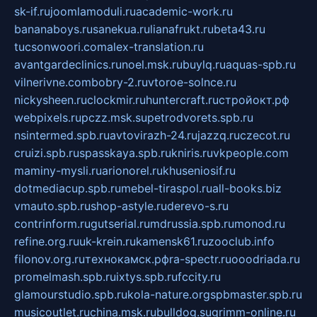
sk-if.ru
joomlamoduli.ru
academic-work.ru
bananaboys.ru
sanekua.ru
lianafrukt.ru
beta43.ru
tucsonwoori.com
alex-translation.ru
avantgardeclinics.ru
noel.msk.ru
buylq.ru
aquas-spb.ru
vilnerivne.com
bobry-2.ru
vtoroe-solnce.ru
nickysheen.ru
clockmir.ru
huntercraft.ru
стройокт.рф
webpixels.ru
pczz.msk.su
petrodvorets.spb.ru
nsintermed.spb.ru
avtovirazh-24.ru
jazzq.ru
czecot.ru
cruizi.spb.ru
spasskaya.spb.ru
kniris.ru
vkpeople.com
maminy-mysli.ru
arionorel.ru
khuseniosif.ru
dotmediacup.spb.ru
mebel-tiraspol.ru
all-books.biz
vmauto.spb.ru
shop-astyle.ru
derevo-s.ru
contrinform.ru
gutserial.ru
mdrussia.spb.ru
monod.ru
refine.org.ru
uk-krein.ru
kamensk61.ru
zooclub.info
filonov.org.ru
технокамск.рф
ra-spectr.ru
ooodriada.ru
promelmash.spb.ru
ixtys.spb.ru
fccity.ru
glamourstudio.spb.ru
kola-nature.org
spbmaster.spb.ru
musicoutlet.ru
china.msk.ru
bulldog.su
grimm-online.ru