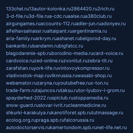
133chel.ru
13autor-kolonka.ru
2864420.ru
2rich.ru
3-d-file.ru
3d-file.ru
a-cdc.ru
aalse.ru
a380club.ru
airgungames.ru
accounts-112.ru
adler-jun.ru
adonyev.ru
alfeihavsalnassr.ru
altaipant.ru
argentinamia.ru
aria-family.ru
arkrym.ru
ashanet.ru
belgorod-day.ru
bankaribi.ru
bandamn.ru
bigfatcc.ru
blagodarenie-spb.ru
borodino-media.ru
card-voice.ru
cardvoice.ru
zed-online.ru
zvonitut.ru
zebra-tlt.ru
zarafshan.ru
york-life.ru
vintovoykompressor.ru
vladivostok-map.ru
vlknrussia.ru
wasabi-shop.ru
webamator.ru
zaryna.ru
youtubefree.ru
x-ton.ru
trade-farm.ru
tajuncos.ru
taksu.ru
tor-lyubov-i-grom.ru
spayderhed-2022.ru
splclub.ru
stoppamedia.ru
snow-guard.ru
slovar-ivrit.ru
cleanmedicine.ru
shkurki-karakulya.ru
kanotiforet.spb.ru
tutmassage.ru
ecolog.org.ru
praga.spb.ru
falcorussia.ru
autodoctorservis.ru
kamertondom.spb.ru
net-life.net.ru