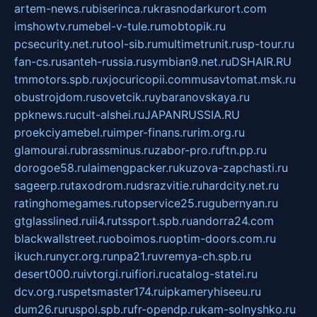
artem-news.ru
biserinca.ru
krasnodarkurort.com
imshowtv.ru
mebel-v-tule.ru
mobtopik.ru
pcsecurity.net.ru
tool-sib.ru
multimetrunit.ru
sp-tour.ru
fan-cs.ru
santeh-russia.ru
symbian9.net.ru
DSHAIR.RU
tmmotors.spb.ru
xjocuricopii.com
musavtomat.msk.ru
obustrojdom.ru
sovetcik.ru
ybaranovskaya.ru
ppknews.ru
cult-alshei.ru
JAPANRUSSIA.RU
proekciyamebel.ru
imper-finans.ru
rim.org.ru
glamourai.ru
brassminus.ru
zabor-pro.ru
ftn.pp.ru
dorogoe58.ru
laimengpacker.ru
kuzova-zapchasti.ru
sageerp.ru
taxodrom.ru
dsrazvitie.ru
hardcity.net.ru
ratinghomegames.ru
topservice25.ru
gubernyan.ru
gtglasslined.ru
ii4.ru
tssport.spb.ru
andorra24.com
blackwallstreet.ru
oboimos.ru
optim-doors.com.ru
ikuch.ru
nycr.org.ru
npa21.ru
vremya-ch.spb.ru
desert000.ru
ivtorgi.ru
ifiori.ru
catalog-statei.ru
dcv.org.ru
spetsmaster174.ru
ipkameryhiseeu.ru
dum26.ru
ruspol.spb.ru
fr-opendp.ru
kam-solnyshko.ru