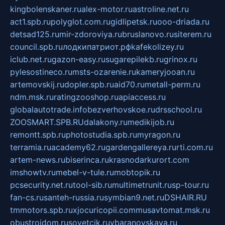
kingbolenskaner.ru
alex-motor.ru
astroline.net.ru
act1.spb.ru
polyglot.com.ru
gidlipetsk.ru
ooo-driada.ru
detsad125.ru
mir-zdoroviya.ru
bruslanovo.ru
siterem.ru
council.spb.ru
лодкипатриот.рф
kafekolizey.ru
iclub.net.ru
gazon-easy.ru
sugarepilekb.ru
grinox.ru
pylesostineco.ru
msts-ozarenie.ru
kameryjooan.ru
artemovskij.ru
dopler.spb.ru
aid70.ru
metall-perm.ru
ndm.msk.ru
ratingzooshop.ru
apiaccess.ru
globalautotrade.info
bezverhovskoe.ru
drsschool.ru
ZOOSMART.SPB.RU
dalakony.ru
medikijob.ru
remontt.spb.ru
photostudia.spb.ru
myragon.ru
terramia.ru
academy62.ru
gardengallereya.ru
rti.com.ru
artem-news.ru
biserinca.ru
krasnodarkurort.com
imshowtv.ru
mebel-v-tule.ru
mobtopik.ru
pcsecurity.net.ru
tool-sib.ru
multimetrunit.ru
sp-tour.ru
fan-cs.ru
santeh-russia.ru
symbian9.net.ru
DSHAIR.RU
tmmotors.spb.ru
xjocuricopii.com
musavtomat.msk.ru
obustrojdom.ru
sovetcik.ru
ybaranovskaya.ru