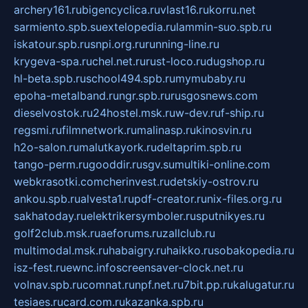
archery161.ru
bigencyclica.ru
vlast16.ru
korru.net
sarmiento.spb.su
extelopedia.ru
lammin-suo.spb.ru
iskatour.spb.ru
snpi.org.ru
running-line.ru
krygeva-spa.ru
chel.net.ru
rust-loco.ru
dugshop.ru
hl-beta.spb.ru
school494.spb.ru
mymubaby.ru
epoha-metalband.ru
ngr.spb.ru
rusgosnews.com
dieselvostok.ru
24hostel.msk.ru
w-dev.ru
f-ship.ru
regsmi.ru
filmnetwork.ru
malinasp.ru
kinosvin.ru
h2o-salon.ru
malutkayork.ru
deltaprim.spb.ru
tango-perm.ru
gooddir.ru
sgv.su
multiki-online.com
webkrasotki.com
cherinvest.ru
detskiy-ostrov.ru
ankou.spb.ru
alvesta1.ru
pdf-creator.ru
nix-files.org.ru
sakhatoday.ru
elektrikersymboler.ru
sputnikyes.ru
golf2club.msk.ru
aeforums.ru
zallclub.ru
multimodal.msk.ru
habaigry.ru
haikko.ru
sobakopedia.ru
isz-fest.ru
ewnc.info
screensaver-clock.net.ru
volnav.spb.ru
comnat.ru
npf.net.ru
7bit.pp.ru
kalugatur.ru
tesiaes.ru
card.com.ru
kazanka.spb.ru