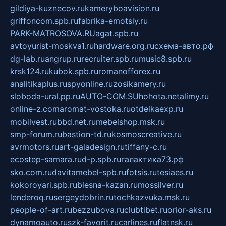
gildiya-kuznecov.ru
kameryboavision.ru
griffoncom.spb.ru
fabrika-emotsiy.ru
PARK-MATROSOVA.RU
agat.spb.ru
avtoyurist-moskva1.ru
hardware.org.ru
схема-авто.рф
dg-lab.ru
angrup.ru
recruiter.spb.ru
music8.spb.ru
krsk124.ru
kubok.spb.ru
romanofforex.ru
analitikaplus.ru
spyonline.ru
zosikamery.ru
sloboda-ural.pp.ru
AUTO-COM.SU
hohota.net
alimy.ru
online-z.com
aromat-vostoka.ru
otdelkaexp.ru
mobilvest.ru
bbd.net.ru
mebelshop.msk.ru
smp-forum.ru
bastion-td.ru
kosmoscreative.ru
avrmotors.ru
art-galadesign.ru
tiffany-c.ru
ecostep-samara.ru
d-p.spb.ru
галактика73.рф
sko.com.ru
davitamebel-spb.ru
fotsis.ru
tesiaes.ru
kokoroyari.spb.ru
blesna-kazan.ru
mossilver.ru
lenderoq.ru
sergeydobrin.ru
tochkazvuka.msk.ru
people-of-art.ru
bezzubova.ru
clubtibet.ru
orior-aks.ru
dynamoauto.ru
szk-favorit.ru
carlines.ru
flatnsk.ru