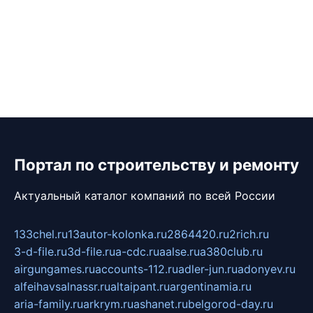
Портал по строительству и ремонту
Актуальный каталог компаний по всей России
133chel.ru
13autor-kolonka.ru
2864420.ru
2rich.ru
3-d-file.ru
3d-file.ru
a-cdc.ru
aalse.ru
a380club.ru
airgungames.ru
accounts-112.ru
adler-jun.ru
adonyev.ru
alfeihavsalnassr.ru
altaipant.ru
argentinamia.ru
aria-family.ru
arkrym.ru
ashanet.ru
belgorod-day.ru