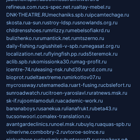
refineua.com.ru
cs-spec.net.ru
altay-mebel.ru
DNK-THEATRE.RU
mechaniks.spb.ru
ipcamtechage.ru
skosta.ru
a-sun.ru
stroy-ldsp.ru
snowlands.org.ru
childrensshoes.ru
mrlizzy.ru
mebelsofiakrd.ru
bulizhenko.ru
rumantick.net.ru
mtszerno.ru
daily-fishing.ru
glushiteli-v-spb.ru
megasat.org.ru
localization.net.ru
flyingfish.pp.ru
ds5teremok.ru
aclib.spb.ru
komissionka30.ru
mag-profit.ru
icentre-74.ru
leasing-nsk.ru
hd39.ru
rcd.com.ru
bioprot.ru
deltaextreme.ru
mirkotlov07.ru
mycrossway.ru
temamedia.ru
art-fusing.ru
cbslefort.ru
sunroadwatch.ru
citroen-yaroslavl.ru
ratnews.msk.ru
sk-if.ru
joomlamoduli.ru
academic-work.ru
bananaboys.ru
sanekua.ru
lianafrukt.ru
beta43.ru
tucsonwoori.com
alex-translation.ru
avantgardeclinics.ru
noel.msk.ru
buylq.ru
aquas-spb.ru
vilnerivne.com
bobry-2.ru
vtoroe-solnce.ru
nickysheen.ru
clockmir.ru
huntercraft.ru
стройокт.рф