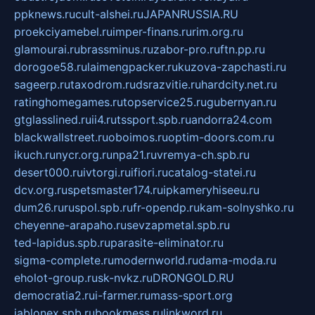
ppknews.ru
cult-alshei.ru
JAPANRUSSIA.RU
proekciyamebel.ru
imper-finans.ru
rim.org.ru
glamourai.ru
brassminus.ru
zabor-pro.ru
ftn.pp.ru
dorogoe58.ru
laimengpacker.ru
kuzova-zapchasti.ru
sageerp.ru
taxodrom.ru
dsrazvitie.ru
hardcity.net.ru
ratinghomegames.ru
topservice25.ru
gubernyan.ru
gtglasslined.ru
ii4.ru
tssport.spb.ru
andorra24.com
blackwallstreet.ru
oboimos.ru
optim-doors.com.ru
ikuch.ru
nycr.org.ru
npa21.ru
vremya-ch.spb.ru
desert000.ru
ivtorgi.ru
ifiori.ru
catalog-statei.ru
dcv.org.ru
spetsmaster174.ru
ipkameryhiseeu.ru
dum26.ru
ruspol.spb.ru
fr-opendp.ru
kam-solnyshko.ru
cheyenne-arapaho.ru
sevzapmetal.spb.ru
ted-lapidus.spb.ru
parasite-eliminator.ru
sigma-complete.ru
modernworld.ru
dama-moda.ru
eholot-group.ru
sk-nvkz.ru
DRONGOLD.RU
democratia2.ru
i-farmer.ru
mass-sport.org
jablonex.spb.ru
bookmess.ru
linkword.ru