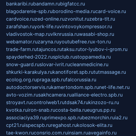
bankaribi.ru
bandamn.ru
bigfatcc.ru
blagodarenie-spb.ru
borodino-media.ru
card-voice.ru
cardvoice.ru
zed-online.ru
zvonitut.ru
zebra-tlt.ru
zarafshan.ru
york-life.ru
vintovoykompressor.ru
vladivostok-map.ru
vlknrussia.ru
wasabi-shop.ru
webamator.ru
zaryna.ru
youtubefree.ru
x-ton.ru
trade-farm.ru
tajuncos.ru
taksu.ru
tor-lyubov-i-grom.ru
spayderhed-2022.ru
splclub.ru
stoppamedia.ru
snow-guard.ru
slovar-ivrit.ru
cleanmedicine.ru
shkurki-karakulya.ru
kanotiforet.spb.ru
tutmassage.ru
ecolog.org.ru
praga.spb.ru
falcorussia.ru
autodoctorservis.ru
kamertondom.spb.ru
net-life.net.ru
avto-vozim.ru
sakhcamera.ru
alliance-electro.spb.ru
stroyavt.ru
controlweb1.ru
tdsak74.ru
kinzozo-ru.ru
kvotka.ru
iron-snab.ru
costa-bella.ru
eugrus.pp.ru
associaciya39.ru
primexpo.spb.ru
bezmorchin.ru
ia2.ru
cpt21.ru
ispecspb.ru
regahost.ru
kolosok-elita.ru
tae-kwon.ru
consrio.com.ru
insiam.ru
avegainfo.ru