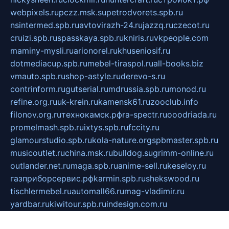
webpixels.ru
pczz.msk.su
petrodvorets.spb.ru
nsintermed.spb.ru
avtovirazh-24.ru
jazzq.ru
czecot.ru
cruizi.spb.ru
spasskaya.spb.ru
kniris.ru
vkpeople.com
maminy-mysli.ru
arionorel.ru
khuseniosif.ru
dotmediacup.spb.ru
mebel-tiraspol.ru
all-books.biz
vmauto.spb.ru
shop-astyle.ru
derevo-s.ru
contrinform.ru
gutserial.ru
mdrussia.spb.ru
monod.ru
refine.org.ru
uk-krein.ru
kamensk61.ru
zooclub.info
filonov.org.ru
технокамск.рф
ra-spectr.ru
ooodriada.ru
promelmash.spb.ru
ixtys.spb.ru
fccity.ru
glamourstudio.spb.ru
kola-nature.org
spbmaster.spb.ru
musicoutlet.ru
china.msk.ru
bulldog.su
grimm-online.ru
outlander.net.ru
maga.spb.ru
anime-sell.ru
keseloy.ru
газприборсервис.рф
karmin.spb.ru
shekswood.ru
tischlermebel.ru
automall66.ru
mag-vladimir.ru
yardbar.ru
kiwitour.spb.ru
indesign.com.ru
freestylemebel.ru
bany-samara.ru
rsei.ru