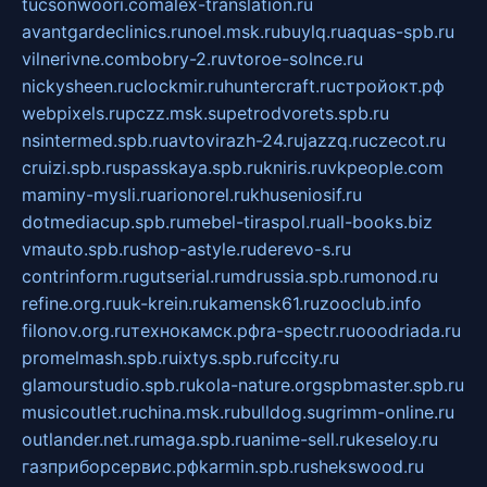
tucsonwoori.com
alex-translation.ru
avantgardeclinics.ru
noel.msk.ru
buylq.ru
aquas-spb.ru
vilnerivne.com
bobry-2.ru
vtoroe-solnce.ru
nickysheen.ru
clockmir.ru
huntercraft.ru
стройокт.рф
webpixels.ru
pczz.msk.su
petrodvorets.spb.ru
nsintermed.spb.ru
avtovirazh-24.ru
jazzq.ru
czecot.ru
cruizi.spb.ru
spasskaya.spb.ru
kniris.ru
vkpeople.com
maminy-mysli.ru
arionorel.ru
khuseniosif.ru
dotmediacup.spb.ru
mebel-tiraspol.ru
all-books.biz
vmauto.spb.ru
shop-astyle.ru
derevo-s.ru
contrinform.ru
gutserial.ru
mdrussia.spb.ru
monod.ru
refine.org.ru
uk-krein.ru
kamensk61.ru
zooclub.info
filonov.org.ru
технокамск.рф
ra-spectr.ru
ooodriada.ru
promelmash.spb.ru
ixtys.spb.ru
fccity.ru
glamourstudio.spb.ru
kola-nature.org
spbmaster.spb.ru
musicoutlet.ru
china.msk.ru
bulldog.su
grimm-online.ru
outlander.net.ru
maga.spb.ru
anime-sell.ru
keseloy.ru
газприборсервис.рф
karmin.spb.ru
shekswood.ru