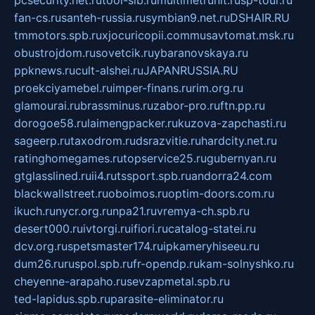
fan-cs.ru
santeh-russia.ru
symbian9.net.ru
DSHAIR.RU
tmmotors.spb.ru
xjocuricopii.com
musavtomat.msk.ru
obustrojdom.ru
sovetcik.ru
ybaranovskaya.ru
ppknews.ru
cult-alshei.ru
JAPANRUSSIA.RU
proekciyamebel.ru
imper-finans.ru
rim.org.ru
glamourai.ru
brassminus.ru
zabor-pro.ru
ftn.pp.ru
dorogoe58.ru
laimengpacker.ru
kuzova-zapchasti.ru
sageerp.ru
taxodrom.ru
dsrazvitie.ru
hardcity.net.ru
ratinghomegames.ru
topservice25.ru
gubernyan.ru
gtglasslined.ru
ii4.ru
tssport.spb.ru
andorra24.com
blackwallstreet.ru
oboimos.ru
optim-doors.com.ru
ikuch.ru
nycr.org.ru
npa21.ru
vremya-ch.spb.ru
desert000.ru
ivtorgi.ru
ifiori.ru
catalog-statei.ru
dcv.org.ru
spetsmaster174.ru
ipkameryhiseeu.ru
dum26.ru
ruspol.spb.ru
fr-opendp.ru
kam-solnyshko.ru
cheyenne-arapaho.ru
sevzapmetal.spb.ru
ted-lapidus.spb.ru
parasite-eliminator.ru