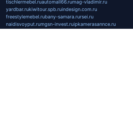
tischlermebel.ru
automall66.ru
mag-vladimir.ru
yardbar.ru
kiwitour.spb.ru
indesign.com.ru
freestylemebel.ru
bany-samara.ru
rsei.ru
naidisvoyput.ru
mgsn-invest.ru
ipkamerasannce.ru
alicante-house.ru
ibelka74.ru
cozyhouse.info
vlkargalev-studio.ru
700mb.ru
figura-ufa.ru
alina-live.ru
belarusiannews.ru
womenknow.ru
dos-vniimk.ru
sega.net.ru
dv.net.ru
phenomenonsofhistory.com
telesputnik.net.ru
wall.pp.ru
pylesosroidmi.ru
gtc-clan.ru
cligs.ru
bibikazap.ru
popova.org.ru
netwhistler.spb.ru
bellvil.ru
bonzon.ru
iss-vladik.ru
defiparis.net.ru
las-gryzas.ru
amku.ru
electednews.spb.ru
feather.org.ru
spar72.ru
tankiigri.ru
dominus.com.ru
ibtree.ru
sanykool.pp.ru
unixlib.org.ru
menatep.spb.ru
gartenterrassen.ru
printeka.ru
skvozilka.com.ru
parkovka-pub.ru
lovemobi.ru
art-ru.ru
emulatorz.com.ru
alucomp.com.ru
tatforum.com.ru
alternativa-profi.ru
dermakler.ru
artsurvey.ru
aredir.ru