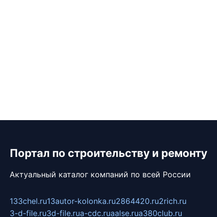
Портал по строительству и ремонту
Актуальный каталог компаний по всей России
133chel.ru
13autor-kolonka.ru
2864420.ru
2rich.ru
3-d-file.ru
3d-file.ru
a-cdc.ru
aalse.ru
a380club.ru