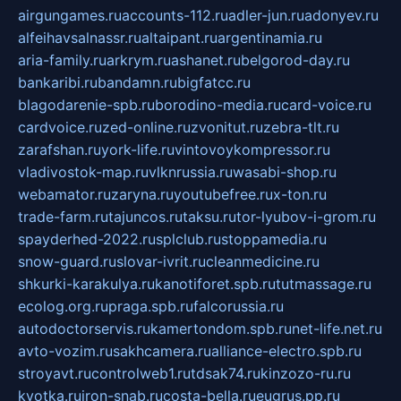
airgungames.ru
accounts-112.ru
adler-jun.ru
adonyev.ru
alfeihavsalnassr.ru
altaipant.ru
argentinamia.ru
aria-family.ru
arkrym.ru
ashanet.ru
belgorod-day.ru
bankaribi.ru
bandamn.ru
bigfatcc.ru
blagodarenie-spb.ru
borodino-media.ru
card-voice.ru
cardvoice.ru
zed-online.ru
zvonitut.ru
zebra-tlt.ru
zarafshan.ru
york-life.ru
vintovoykompressor.ru
vladivostok-map.ru
vlknrussia.ru
wasabi-shop.ru
webamator.ru
zaryna.ru
youtubefree.ru
x-ton.ru
trade-farm.ru
tajuncos.ru
taksu.ru
tor-lyubov-i-grom.ru
spayderhed-2022.ru
splclub.ru
stoppamedia.ru
snow-guard.ru
slovar-ivrit.ru
cleanmedicine.ru
shkurki-karakulya.ru
kanotiforet.spb.ru
tutmassage.ru
ecolog.org.ru
praga.spb.ru
falcorussia.ru
autodoctorservis.ru
kamertondom.spb.ru
net-life.net.ru
avto-vozim.ru
sakhcamera.ru
alliance-electro.spb.ru
stroyavt.ru
controlweb1.ru
tdsak74.ru
kinzozo-ru.ru
kvotka.ru
iron-snab.ru
costa-bella.ru
eugrus.pp.ru