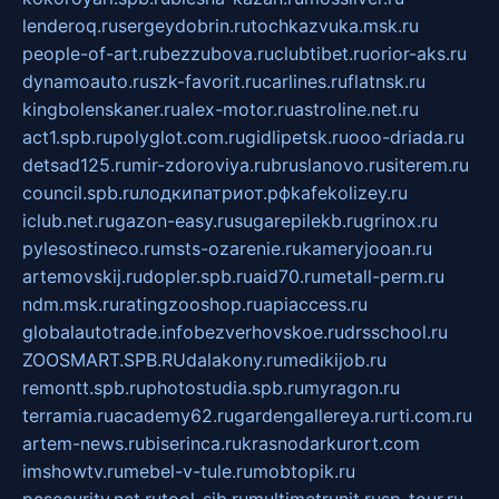
lenderoq.ru
sergeydobrin.ru
tochkazvuka.msk.ru
people-of-art.ru
bezzubova.ru
clubtibet.ru
orior-aks.ru
dynamoauto.ru
szk-favorit.ru
carlines.ru
flatnsk.ru
kingbolenskaner.ru
alex-motor.ru
astroline.net.ru
act1.spb.ru
polyglot.com.ru
gidlipetsk.ru
ooo-driada.ru
detsad125.ru
mir-zdoroviya.ru
bruslanovo.ru
siterem.ru
council.spb.ru
лодкипатриот.рф
kafekolizey.ru
iclub.net.ru
gazon-easy.ru
sugarepilekb.ru
grinox.ru
pylesostineco.ru
msts-ozarenie.ru
kameryjooan.ru
artemovskij.ru
dopler.spb.ru
aid70.ru
metall-perm.ru
ndm.msk.ru
ratingzooshop.ru
apiaccess.ru
globalautotrade.info
bezverhovskoe.ru
drsschool.ru
ZOOSMART.SPB.RU
dalakony.ru
medikijob.ru
remontt.spb.ru
photostudia.spb.ru
myragon.ru
terramia.ru
academy62.ru
gardengallereya.ru
rti.com.ru
artem-news.ru
biserinca.ru
krasnodarkurort.com
imshowtv.ru
mebel-v-tule.ru
mobtopik.ru
pcsecurity.net.ru
tool-sib.ru
multimetrunit.ru
sp-tour.ru