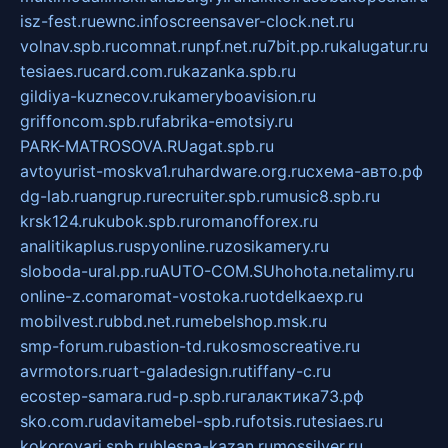
isz-fest.ru
ewnc.info
screensaver-clock.net.ru
volnav.spb.ru
comnat.ru
npf.net.ru
7bit.pp.ru
kalugatur.ru
tesiaes.ru
card.com.ru
kazanka.spb.ru
gildiya-kuznecov.ru
kameryboavision.ru
griffoncom.spb.ru
fabrika-emotsiy.ru
PARK-MATROSOVA.RU
agat.spb.ru
avtoyurist-moskva1.ru
hardware.org.ru
схема-авто.рф
dg-lab.ru
angrup.ru
recruiter.spb.ru
music8.spb.ru
krsk124.ru
kubok.spb.ru
romanofforex.ru
analitikaplus.ru
spyonline.ru
zosikamery.ru
sloboda-ural.pp.ru
AUTO-COM.SU
hohota.net
alimy.ru
online-z.com
aromat-vostoka.ru
otdelkaexp.ru
mobilvest.ru
bbd.net.ru
mebelshop.msk.ru
smp-forum.ru
bastion-td.ru
kosmoscreative.ru
avrmotors.ru
art-galadesign.ru
tiffany-c.ru
ecostep-samara.ru
d-p.spb.ru
галактика73.рф
sko.com.ru
davitamebel-spb.ru
fotsis.ru
tesiaes.ru
kokoroyari.spb.ru
blesna-kazan.ru
mossilver.ru