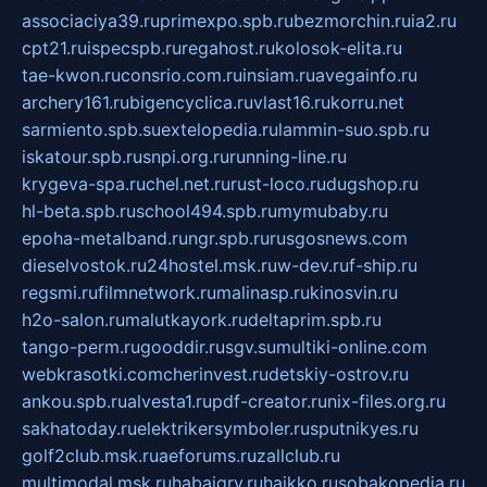
associaciya39.ru
primexpo.spb.ru
bezmorchin.ru
ia2.ru
cpt21.ru
ispecspb.ru
regahost.ru
kolosok-elita.ru
tae-kwon.ru
consrio.com.ru
insiam.ru
avegainfo.ru
archery161.ru
bigencyclica.ru
vlast16.ru
korru.net
sarmiento.spb.su
extelopedia.ru
lammin-suo.spb.ru
iskatour.spb.ru
snpi.org.ru
running-line.ru
krygeva-spa.ru
chel.net.ru
rust-loco.ru
dugshop.ru
hl-beta.spb.ru
school494.spb.ru
mymubaby.ru
epoha-metalband.ru
ngr.spb.ru
rusgosnews.com
dieselvostok.ru
24hostel.msk.ru
w-dev.ru
f-ship.ru
regsmi.ru
filmnetwork.ru
malinasp.ru
kinosvin.ru
h2o-salon.ru
malutkayork.ru
deltaprim.spb.ru
tango-perm.ru
gooddir.ru
sgv.su
multiki-online.com
webkrasotki.com
cherinvest.ru
detskiy-ostrov.ru
ankou.spb.ru
alvesta1.ru
pdf-creator.ru
nix-files.org.ru
sakhatoday.ru
elektrikersymboler.ru
sputnikyes.ru
golf2club.msk.ru
aeforums.ru
zallclub.ru
multimodal.msk.ru
habaigry.ru
haikko.ru
sobakopedia.ru