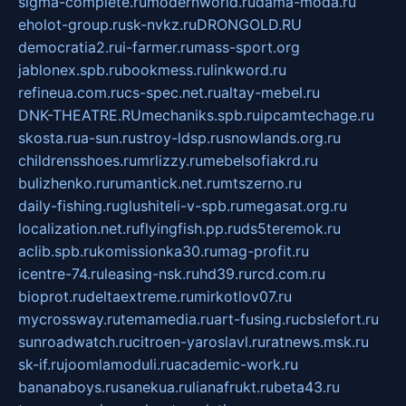
sigma-complete.ru
modernworld.ru
dama-moda.ru
eholot-group.ru
sk-nvkz.ru
DRONGOLD.RU
democratia2.ru
i-farmer.ru
mass-sport.org
jablonex.spb.ru
bookmess.ru
linkword.ru
refineua.com.ru
cs-spec.net.ru
altay-mebel.ru
DNK-THEATRE.RU
mechaniks.spb.ru
ipcamtechage.ru
skosta.ru
a-sun.ru
stroy-ldsp.ru
snowlands.org.ru
childrensshoes.ru
mrlizzy.ru
mebelsofiakrd.ru
bulizhenko.ru
rumantick.net.ru
mtszerno.ru
daily-fishing.ru
glushiteli-v-spb.ru
megasat.org.ru
localization.net.ru
flyingfish.pp.ru
ds5teremok.ru
aclib.spb.ru
komissionka30.ru
mag-profit.ru
icentre-74.ru
leasing-nsk.ru
hd39.ru
rcd.com.ru
bioprot.ru
deltaextreme.ru
mirkotlov07.ru
mycrossway.ru
temamedia.ru
art-fusing.ru
cbslefort.ru
sunroadwatch.ru
citroen-yaroslavl.ru
ratnews.msk.ru
sk-if.ru
joomlamoduli.ru
academic-work.ru
bananaboys.ru
sanekua.ru
lianafrukt.ru
beta43.ru