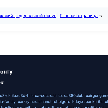
лжский федеральный округ
|
Главная страница
→
монту
сии
ru
3-d-file.ru
3d-file.ru
a-cdc.ru
aalse.ru
a380club.ru
airgungame
ia-family.ru
arkrym.ru
ashanet.ru
belgorod-day.ru
bankaribi.ru
d-online.ru
zvonitut.ru
zebra-tlt.ru
zarafshan.ru
york-life.ru
vin