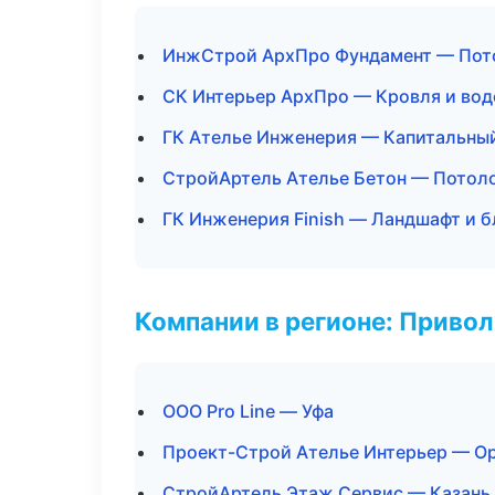
ИнжСтрой АрхПро Фундамент — Пот
СК Интерьер АрхПро — Кровля и во
ГК Ателье Инженерия — Капитальный
СтройАртель Ателье Бетон — Потол
ГК Инженерия Finish — Ландшафт и 
Компании в регионе: Приво
ООО Pro Line — Уфа
Проект-Строй Ателье Интерьер — О
СтройАртель Этаж Сервис — Казань