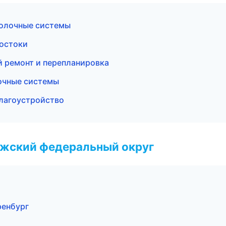
олочные системы
достоки
 ремонт и перепланировка
очные системы
благоустройство
лжский федеральный округ
ренбург