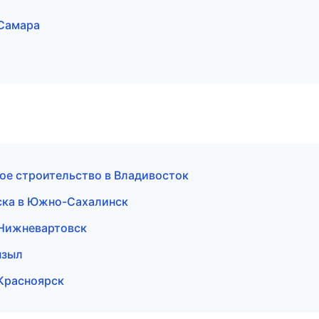
Самара
ное строительство в Владивосток
ска в Южно-Сахалинск
в Нижневартовск
ызыл
в Красноярск