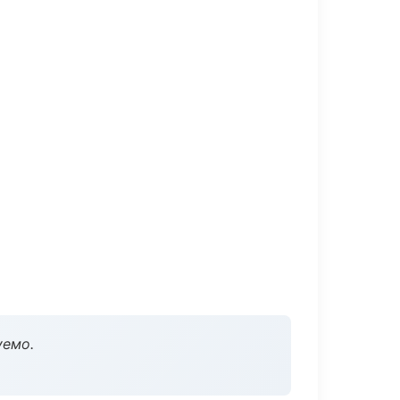
уемо.