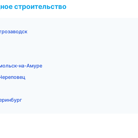
ное строительство
трозаводск
мольск-на-Амуре
Череповец
еринбург