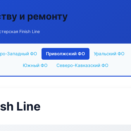
ству и ремонту
терская Finish Line
ро-Западный ФО
Приволжский ФО
Уральский ФО
Южный ФО
Северо-Кавказский ФО
sh Line