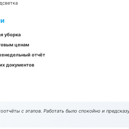
одсветка
ми
ая уборка
птовым ценам
женедельный отчёт
их документов
оотчёты с этапов. Работать было спокойно и предсказ