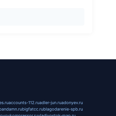
s.ru
accounts-112.ru
adler-jun.ru
adonyev.ru
bandamn.ru
bigfatcc.ru
blagodarenie-spb.ru
tovoykompressor.ru
vladivostok-map.ru