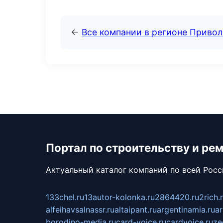
←
Все компании в регионе Приво
Портал по строительству и ре
Актуальный каталог компаний по всей Рос
133chel.ru
13autor-kolonka.ru
2864420.ru
2rich.
alfeihavsalnassr.ru
altaipant.ru
argentinamia.ru
ar
borodino-media.ru
card-voice.ru
cardvoice.ru
ze