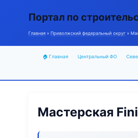
Портал по строитель
Главная
»
Приволжский федеральный округ
» Мас
🏠 Главная
Центральный ФО
Севе
Мастерская Fini