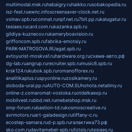
multimodal.msk.ru
habaigry.ru
haikko.ru
sobakopedia.ru
isz-fest.ru
ewnc.info
screensaver-clock.net.ru
volnav.spb.ru
comnat.ru
npf.net.ru
7bit.pp.ru
kalugatur.ru
tesiaes.ru
card.com.ru
kazanka.spb.ru
gildiya-kuznecov.ru
kameryboavision.ru
griffoncom.spb.ru
fabrika-emotsiy.ru
PARK-MATROSOVA.RU
agat.spb.ru
avtoyurist-moskva1.ru
hardware.org.ru
схема-авто.рф
dg-lab.ru
angrup.ru
recruiter.spb.ru
music8.spb.ru
krsk124.ru
kubok.spb.ru
romanofforex.ru
analitikaplus.ru
spyonline.ru
zosikamery.ru
sloboda-ural.pp.ru
AUTO-COM.SU
hohota.net
alimy.ru
online-z.com
aromat-vostoka.ru
otdelkaexp.ru
mobilvest.ru
bbd.net.ru
mebelshop.msk.ru
smp-forum.ru
bastion-td.ru
kosmoscreative.ru
avrmotors.ru
art-galadesign.ru
tiffany-c.ru
ecostep-samara.ru
d-p.spb.ru
галактика73.рф
sko.com.ru
davitamebel-spb.ru
fotsis.ru
tesiaes.ru