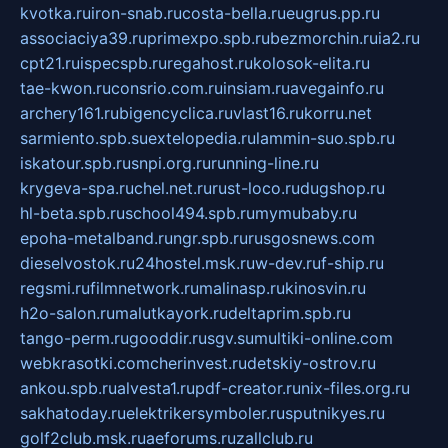
kvotka.ru
iron-snab.ru
costa-bella.ru
eugrus.pp.ru
associaciya39.ru
primexpo.spb.ru
bezmorchin.ru
ia2.ru
cpt21.ru
ispecspb.ru
regahost.ru
kolosok-elita.ru
tae-kwon.ru
consrio.com.ru
insiam.ru
avegainfo.ru
archery161.ru
bigencyclica.ru
vlast16.ru
korru.net
sarmiento.spb.su
extelopedia.ru
lammin-suo.spb.ru
iskatour.spb.ru
snpi.org.ru
running-line.ru
krygeva-spa.ru
chel.net.ru
rust-loco.ru
dugshop.ru
hl-beta.spb.ru
school494.spb.ru
mymubaby.ru
epoha-metalband.ru
ngr.spb.ru
rusgosnews.com
dieselvostok.ru
24hostel.msk.ru
w-dev.ru
f-ship.ru
regsmi.ru
filmnetwork.ru
malinasp.ru
kinosvin.ru
h2o-salon.ru
malutkayork.ru
deltaprim.spb.ru
tango-perm.ru
gooddir.ru
sgv.su
multiki-online.com
webkrasotki.com
cherinvest.ru
detskiy-ostrov.ru
ankou.spb.ru
alvesta1.ru
pdf-creator.ru
nix-files.org.ru
sakhatoday.ru
elektrikersymboler.ru
sputnikyes.ru
golf2club.msk.ru
aeforums.ru
zallclub.ru