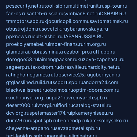
pcsecurity.net.ru
tool-sib.ru
multimetrunit.ru
sp-tour.ru
fan-cs.ru
santeh-russia.ru
symbian9.net.ru
DSHAIR.RU
tmmotors.spb.ru
xjocuricopii.com
musavtomat.msk.ru
obustrojdom.ru
sovetcik.ru
ybaranovskaya.ru
ppknews.ru
cult-alshei.ru
JAPANRUSSIA.RU
proekciyamebel.ru
imper-finans.ru
rim.org.ru
glamourai.ru
brassminus.ru
zabor-pro.ru
ftn.pp.ru
dorogoe58.ru
laimengpacker.ru
kuzova-zapchasti.ru
sageerp.ru
taxodrom.ru
dsrazvitie.ru
hardcity.net.ru
ratinghomegames.ru
topservice25.ru
gubernyan.ru
gtglasslined.ru
ii4.ru
tssport.spb.ru
andorra24.com
blackwallstreet.ru
oboimos.ru
optim-doors.com.ru
ikuch.ru
nycr.org.ru
npa21.ru
vremya-ch.spb.ru
desert000.ru
ivtorgi.ru
ifiori.ru
catalog-statei.ru
dcv.org.ru
spetsmaster174.ru
ipkameryhiseeu.ru
dum26.ru
ruspol.spb.ru
fr-opendp.ru
kam-solnyshko.ru
cheyenne-arapaho.ru
sevzapmetal.spb.ru
ted-lapidus.spb.ru
parasite-eliminator.ru