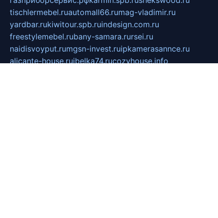
газприборсервис.рф
karmin.spb.ru
shekswood.ru
tischlermebel.ru
automall66.ru
mag-vladimir.ru
yardbar.ru
kiwitour.spb.ru
indesign.com.ru
freestylemebel.ru
bany-samara.ru
rsei.ru
naidisvoyput.ru
mgsn-invest.ru
ipkamerasannce.ru
alicante-house.ru
ibelka74.ru
cozyhouse.info
vlkargalev-studio.ru
700mb.ru
figura-ufa.ru
alina-live.ru
belarusiannews.ru
womenknow.ru
dos-vniimk.ru
sega.net.ru
dv.net.ru
phenomenonsofhistory.com
telesputnik.net.ru
wall.pp.ru
pylesosroidmi.ru
gtc-clan.ru
cligs.ru
bibikazap.ru
popova.org.ru
netwhistler.spb.ru
bellvil.ru
bonzon.ru
iss-vladik.ru
defiparis.net.ru
las-gryzas.ru
amku.ru
electednews.spb.ru
feather.org.ru
spar72.ru
tankiigri.ru
dominus.com.ru
ibtree.ru
sanykool.pp.ru
unixlib.org.ru
menatep.spb.ru
gartenterrassen.ru
printeka.ru
skvozilka.com.ru
parkovka-pub.ru
lovemobi.ru
art-ru.ru
emulatorz.com.ru
alucomp.com.ru
tatforum.com.ru