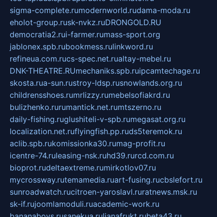
sigma-complete.ru
modernworld.ru
dama-moda.ru
eholot-group.ru
sk-nvkz.ru
DRONGOLD.RU
democratia2.ru
i-farmer.ru
mass-sport.org
jablonex.spb.ru
bookmess.ru
linkword.ru
refineua.com.ru
cs-spec.net.ru
altay-mebel.ru
DNK-THEATRE.RU
mechaniks.spb.ru
ipcamtechage.ru
skosta.ru
a-sun.ru
stroy-ldsp.ru
snowlands.org.ru
childrensshoes.ru
mrlizzy.ru
mebelsofiakrd.ru
bulizhenko.ru
rumantick.net.ru
mtszerno.ru
daily-fishing.ru
glushiteli-v-spb.ru
megasat.org.ru
localization.net.ru
flyingfish.pp.ru
ds5teremok.ru
aclib.spb.ru
komissionka30.ru
mag-profit.ru
icentre-74.ru
leasing-nsk.ru
hd39.ru
rcd.com.ru
bioprot.ru
deltaextreme.ru
mirkotlov07.ru
mycrossway.ru
temamedia.ru
art-fusing.ru
cbslefort.ru
sunroadwatch.ru
citroen-yaroslavl.ru
ratnews.msk.ru
sk-if.ru
joomlamoduli.ru
academic-work.ru
bananaboys.ru
sanekua.ru
lianafrukt.ru
beta43.ru