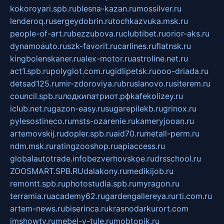
kokoroyari.spb.ru
blesna-kazan.ru
mossilver.ru
lenderoq.ru
sergeydobrin.ru
tochkazvuka.msk.ru
people-of-art.ru
bezzubova.ru
clubtibet.ru
orior-aks.ru
dynamoauto.ru
szk-favorit.ru
carlines.ru
flatnsk.ru
kingbolenskaner.ru
alex-motor.ru
astroline.net.ru
act1.spb.ru
polyglot.com.ru
gidlipetsk.ru
ooo-driada.ru
detsad125.ru
mir-zdoroviya.ru
bruslanovo.ru
siterem.ru
council.spb.ru
лодкипатриот.рф
kafekolizey.ru
iclub.net.ru
gazon-easy.ru
sugarepilekb.ru
grinox.ru
pylesostineco.ru
msts-ozarenie.ru
kameryjooan.ru
artemovskij.ru
dopler.spb.ru
aid70.ru
metall-perm.ru
ndm.msk.ru
ratingzooshop.ru
apiaccess.ru
globalautotrade.info
bezverhovskoe.ru
drsschool.ru
ZOOSMART.SPB.RU
dalakony.ru
medikijob.ru
remontt.spb.ru
photostudia.spb.ru
myragon.ru
terramia.ru
academy62.ru
gardengallereya.ru
rti.com.ru
artem-news.ru
biserinca.ru
krasnodarkurort.com
imshowtv.ru
mebel-v-tule.ru
mobtopik.ru