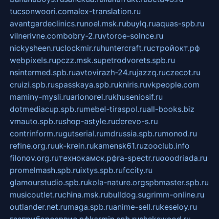
tucsonwoori.com
alex-translation.ru
avantgardeclinics.ru
noel.msk.ru
buylq.ru
aquas-spb.ru
vilnerivne.com
bobry-2.ru
vtoroe-solnce.ru
nickysheen.ru
clockmir.ru
huntercraft.ru
стройокт.рф
webpixels.ru
pczz.msk.su
petrodvorets.spb.ru
nsintermed.spb.ru
avtovirazh-24.ru
jazzq.ru
czecot.ru
cruizi.spb.ru
spasskaya.spb.ru
kniris.ru
vkpeople.com
maminy-mysli.ru
arionorel.ru
khuseniosif.ru
dotmediacup.spb.ru
mebel-tiraspol.ru
all-books.biz
vmauto.spb.ru
shop-astyle.ru
derevo-s.ru
contrinform.ru
gutserial.ru
mdrussia.spb.ru
monod.ru
refine.org.ru
uk-krein.ru
kamensk61.ru
zooclub.info
filonov.org.ru
технокамск.рф
ra-spectr.ru
ooodriada.ru
promelmash.spb.ru
ixtys.spb.ru
fccity.ru
glamourstudio.spb.ru
kola-nature.org
spbmaster.spb.ru
musicoutlet.ru
china.msk.ru
bulldog.su
grimm-online.ru
outlander.net.ru
maga.spb.ru
anime-sell.ru
keseloy.ru