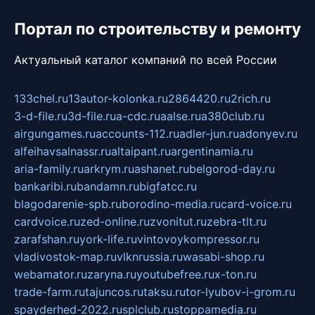
Портал по строительству и ремонту
Актуальный каталог компаний по всей России
133chel.ru
13autor-kolonka.ru
2864420.ru
2rich.ru
3-d-file.ru
3d-file.ru
a-cdc.ru
aalse.ru
a380club.ru
airgungames.ru
accounts-112.ru
adler-jun.ru
adonyev.ru
alfeihavsalnassr.ru
altaipant.ru
argentinamia.ru
aria-family.ru
arkrym.ru
ashanet.ru
belgorod-day.ru
bankaribi.ru
bandamn.ru
bigfatcc.ru
blagodarenie-spb.ru
borodino-media.ru
card-voice.ru
cardvoice.ru
zed-online.ru
zvonitut.ru
zebra-tlt.ru
zarafshan.ru
york-life.ru
vintovoykompressor.ru
vladivostok-map.ru
vlknrussia.ru
wasabi-shop.ru
webamator.ru
zaryna.ru
youtubefree.ru
x-ton.ru
trade-farm.ru
tajuncos.ru
taksu.ru
tor-lyubov-i-grom.ru
spayderhed-2022.ru
splclub.ru
stoppamedia.ru