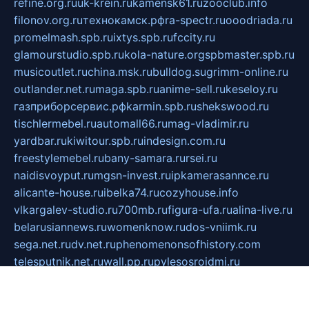
refine.org.ru
uk-krein.ru
kamensk61.ru
zooclub.info
filonov.org.ru
технокамск.рф
ra-spectr.ru
ooodriada.ru
promelmash.spb.ru
ixtys.spb.ru
fccity.ru
glamourstudio.spb.ru
kola-nature.org
spbmaster.spb.ru
musicoutlet.ru
china.msk.ru
bulldog.su
grimm-online.ru
outlander.net.ru
maga.spb.ru
anime-sell.ru
keseloy.ru
газприборсервис.рф
karmin.spb.ru
shekswood.ru
tischlermebel.ru
automall66.ru
mag-vladimir.ru
yardbar.ru
kiwitour.spb.ru
indesign.com.ru
freestylemebel.ru
bany-samara.ru
rsei.ru
naidisvoyput.ru
mgsn-invest.ru
ipkamerasannce.ru
alicante-house.ru
ibelka74.ru
cozyhouse.info
vlkargalev-studio.ru
700mb.ru
figura-ufa.ru
alina-live.ru
belarusiannews.ru
womenknow.ru
dos-vniimk.ru
sega.net.ru
dv.net.ru
phenomenonsofhistory.com
telesputnik.net.ru
wall.pp.ru
pylesosroidmi.ru
gtc-clan.ru
cligs.ru
bibikazap.ru
popova.org.ru
netwhistler.spb.ru
bellvil.ru
bonzon.ru
iss-vladik.ru