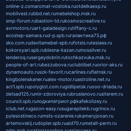
online-z.com
aromat-vostoka.ru
otdelkaexp.ru
mobilvest.ru
bbd.net.ru
mebelshop.msk.ru
smp-forum.ru
bastion-td.ru
kosmoscreative.ru
avrmotors.ru
art-galadesign.ru
tiffany-c.ru
ecostep-samara.ru
d-p.spb.ru
галактика73.рф
sko.com.ru
davitamebel-spb.ru
fotsis.ru
tesiaes.ru
kokoroyari.spb.ru
blesna-kazan.ru
mossilver.ru
lenderoq.ru
sergeydobrin.ru
tochkazvuka.msk.ru
people-of-art.ru
bezzubova.ru
clubtibet.ru
orior-aks.ru
dynamoauto.ru
szk-favorit.ru
carlines.ru
flatnsk.ru
kingbolenskaner.ru
alex-motor.ru
astroline.net.ru
act1.spb.ru
polyglot.com.ru
gidlipetsk.ru
ooo-driada.ru
detsad125.ru
mir-zdoroviya.ru
bruslanovo.ru
siterem.ru
council.spb.ru
лодкипатриот.рф
kafekolizey.ru
iclub.net.ru
gazon-easy.ru
sugarepilekb.ru
grinox.ru
pylesostineco.ru
msts-ozarenie.ru
kameryjooan.ru
artemovskij.ru
dopler.spb.ru
aid70.ru
metall-perm.ru
ndm.msk.ru
ratingzooshop.ru
apiaccess.ru