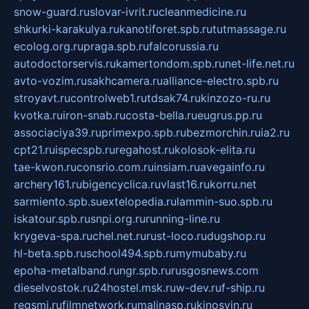
snow-guard.ru
slovar-ivrit.ru
cleanmedicine.ru
shkurki-karakulya.ru
kanotiforet.spb.ru
tutmassage.ru
ecolog.org.ru
praga.spb.ru
falcorussia.ru
autodoctorservis.ru
kamertondom.spb.ru
net-life.net.ru
avto-vozim.ru
sakhcamera.ru
alliance-electro.spb.ru
stroyavt.ru
controlweb1.ru
tdsak74.ru
kinzozo-ru.ru
kvotka.ru
iron-snab.ru
costa-bella.ru
eugrus.pp.ru
associaciya39.ru
primexpo.spb.ru
bezmorchin.ru
ia2.ru
cpt21.ru
ispecspb.ru
regahost.ru
kolosok-elita.ru
tae-kwon.ru
consrio.com.ru
insiam.ru
avegainfo.ru
archery161.ru
bigencyclica.ru
vlast16.ru
korru.net
sarmiento.spb.su
extelopedia.ru
lammin-suo.spb.ru
iskatour.spb.ru
snpi.org.ru
running-line.ru
krygeva-spa.ru
chel.net.ru
rust-loco.ru
dugshop.ru
hl-beta.spb.ru
school494.spb.ru
mymubaby.ru
epoha-metalband.ru
ngr.spb.ru
rusgosnews.com
dieselvostok.ru
24hostel.msk.ru
w-dev.ru
f-ship.ru
regsmi.ru
filmnetwork.ru
malinasp.ru
kinosvin.ru