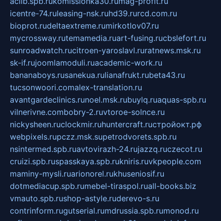
aclib.spb.ru
komissionka30.ru
mag-profit.ru
icentre-74.ru
leasing-nsk.ru
hd39.ru
rcd.com.ru
bioprot.ru
deltaextreme.ru
mirkotlov07.ru
mycrossway.ru
temamedia.ru
art-fusing.ru
cbslefort.ru
sunroadwatch.ru
citroen-yaroslavl.ru
ratnews.msk.ru
sk-if.ru
joomlamoduli.ru
academic-work.ru
bananaboys.ru
sanekua.ru
lianafrukt.ru
beta43.ru
tucsonwoori.com
alex-translation.ru
avantgardeclinics.ru
noel.msk.ru
buylq.ru
aquas-spb.ru
vilnerivne.com
bobry-2.ru
vtoroe-solnce.ru
nickysheen.ru
clockmir.ru
huntercraft.ru
стройокт.рф
webpixels.ru
pczz.msk.su
petrodvorets.spb.ru
nsintermed.spb.ru
avtovirazh-24.ru
jazzq.ru
czecot.ru
cruizi.spb.ru
spasskaya.spb.ru
kniris.ru
vkpeople.com
maminy-mysli.ru
arionorel.ru
khuseniosif.ru
dotmediacup.spb.ru
mebel-tiraspol.ru
all-books.biz
vmauto.spb.ru
shop-astyle.ru
derevo-s.ru
contrinform.ru
gutserial.ru
mdrussia.spb.ru
monod.ru