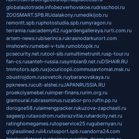
globalautotrade.info
bezverhovskoe.ru
drsschool.ru
ZOOSMART.SPB.RU
dalakony.ru
medikijob.ru
remontt.spb.ru
photostudia.spb.ru
myragon.ru
terramia.ru
academy62.ru
gardengallereya.ru
rti.com.ru
artem-news.ru
biserinca.ru
krasnodarkurort.com
imshowtv.ru
mebel-v-tule.ru
mobtopik.ru
pcsecurity.net.ru
tool-sib.ru
multimetrunit.ru
sp-tour.ru
fan-cs.ru
santeh-russia.ru
symbian9.net.ru
DSHAIR.RU
tmmotors.spb.ru
xjocuricopii.com
musavtomat.msk.ru
obustrojdom.ru
sovetcik.ru
ybaranovskaya.ru
ppknews.ru
cult-alshei.ru
JAPANRUSSIA.RU
proekciyamebel.ru
imper-finans.ru
rim.org.ru
glamourai.ru
brassminus.ru
zabor-pro.ru
ftn.pp.ru
dorogoe58.ru
laimengpacker.ru
kuzova-zapchasti.ru
sageerp.ru
taxodrom.ru
dsrazvitie.ru
hardcity.net.ru
ratinghomegames.ru
topservice25.ru
gubernyan.ru
gtglasslined.ru
ii4.ru
tssport.spb.ru
andorra24.com