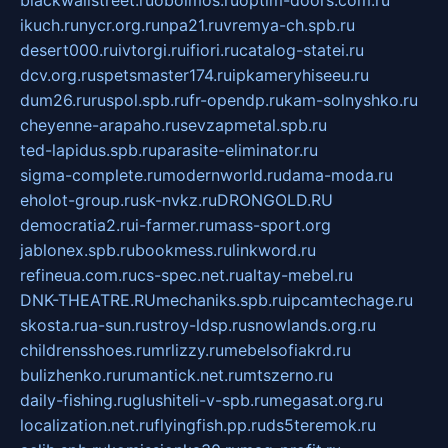
blackwallstreet.ru
oboimos.ru
optim-doors.com.ru
ikuch.ru
nycr.org.ru
npa21.ru
vremya-ch.spb.ru
desert000.ru
ivtorgi.ru
ifiori.ru
catalog-statei.ru
dcv.org.ru
spetsmaster174.ru
ipkameryhiseeu.ru
dum26.ru
ruspol.spb.ru
fr-opendp.ru
kam-solnyshko.ru
cheyenne-arapaho.ru
sevzapmetal.spb.ru
ted-lapidus.spb.ru
parasite-eliminator.ru
sigma-complete.ru
modernworld.ru
dama-moda.ru
eholot-group.ru
sk-nvkz.ru
DRONGOLD.RU
democratia2.ru
i-farmer.ru
mass-sport.org
jablonex.spb.ru
bookmess.ru
linkword.ru
refineua.com.ru
cs-spec.net.ru
altay-mebel.ru
DNK-THEATRE.RU
mechaniks.spb.ru
ipcamtechage.ru
skosta.ru
a-sun.ru
stroy-ldsp.ru
snowlands.org.ru
childrensshoes.ru
mrlizzy.ru
mebelsofiakrd.ru
bulizhenko.ru
rumantick.net.ru
mtszerno.ru
daily-fishing.ru
glushiteli-v-spb.ru
megasat.org.ru
localization.net.ru
flyingfish.pp.ru
ds5teremok.ru