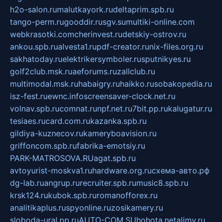
h2o-salon.ru
malutkayork.ru
deltaprim.spb.ru
tango-perm.ru
gooddir.ru
sgv.su
multiki-online.com
webkrasotki.com
cherinvest.ru
detskiy-ostrov.ru
ankou.spb.ru
alvesta1.ru
pdf-creator.ru
nix-files.org.ru
sakhatoday.ru
elektrikersymboler.ru
sputnikyes.ru
golf2club.msk.ru
aeforums.ru
zallclub.ru
multimodal.msk.ru
habaigry.ru
haikko.ru
sobakopedia.ru
isz-fest.ru
ewnc.info
screensaver-clock.net.ru
volnav.spb.ru
comnat.ru
npf.net.ru
7bit.pp.ru
kalugatur.ru
tesiaes.ru
card.com.ru
kazanka.spb.ru
gildiya-kuznecov.ru
kameryboavision.ru
griffoncom.spb.ru
fabrika-emotsiy.ru
PARK-MATROSOVA.RU
agat.spb.ru
avtoyurist-moskva1.ru
hardware.org.ru
схема-авто.рф
dg-lab.ru
angrup.ru
recruiter.spb.ru
music8.spb.ru
krsk124.ru
kubok.spb.ru
romanofforex.ru
analitikaplus.ru
spyonline.ru
zosikamery.ru
sloboda-ural.pp.ru
AUTO-COM.SU
hohota.net
alimy.ru