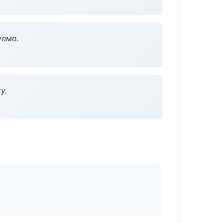
уемо.
у.