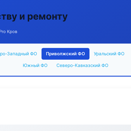
ству и ремонту
Pro Кров
ро-Западный ФО
Приволжский ФО
Уральский ФО
Южный ФО
Северо-Кавказский ФО