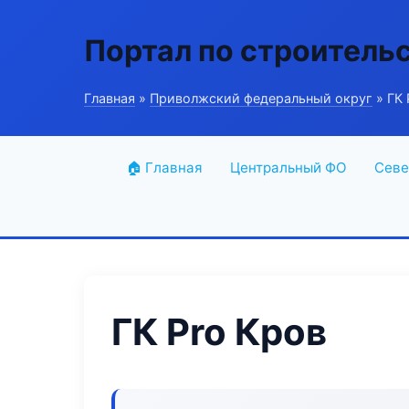
Портал по строитель
Главная
»
Приволжский федеральный округ
» ГК 
🏠 Главная
Центральный ФО
Севе
ГК Pro Кров