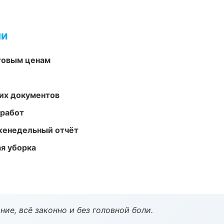
ми
птовым ценам
их документов
 работ
женедельный отчёт
ая уборка
ие, всё законно и без головной боли.