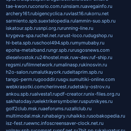
tae-kwon.ru
consrio.com.ru
insiam.ru
avegainfo.ru
archery161.ru
bigencyclica.ru
vlast16.ru
korru.net
sarmiento.spb.su
extelopedia.ru
lammin-suo.spb.ru
iskatour.spb.ru
snpi.org.ru
running-line.ru
krygeva-spa.ru
chel.net.ru
rust-loco.ru
dugshop.ru
hl-beta.spb.ru
school494.spb.ru
mymubaby.ru
epoha-metalband.ru
ngr.spb.ru
rusgosnews.com
dieselvostok.ru
24hostel.msk.ru
w-dev.ru
f-ship.ru
regsmi.ru
filmnetwork.ru
malinasp.ru
kinosvin.ru
h2o-salon.ru
malutkayork.ru
deltaprim.spb.ru
tango-perm.ru
gooddir.ru
sgv.su
multiki-online.com
webkrasotki.com
cherinvest.ru
detskiy-ostrov.ru
ankou.spb.ru
alvesta1.ru
pdf-creator.ru
nix-files.org.ru
sakhatoday.ru
elektrikersymboler.ru
sputnikyes.ru
golf2club.msk.ru
aeforums.ru
zallclub.ru
multimodal.msk.ru
habaigry.ru
haikko.ru
sobakopedia.ru
isz-fest.ru
ewnc.info
screensaver-clock.net.ru
volnav.spb.ru
comnat.ru
npf.net.ru
7bit.pp.ru
kalugatur.ru