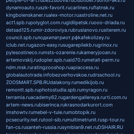
dynamoauto.ru
szk-favorit.ru
carlines.ru
flatnsk.ru
kingbolenskaner.ru
alex-motor.ru
astroline.net.ru
act1.spb.ru
polyglot.com.ru
gidlipetsk.ru
ooo-driada.ru
detsad125.ru
mir-zdoroviya.ru
bruslanovo.ru
siterem.ru
council.spb.ru
лодкипатриот.рф
kafekolizey.ru
iclub.net.ru
gazon-easy.ru
sugarepilekb.ru
grinox.ru
pylesostineco.ru
msts-ozarenie.ru
kameryjooan.ru
artemovskij.ru
dopler.spb.ru
aid70.ru
metall-perm.ru
ndm.msk.ru
ratingzooshop.ru
apiaccess.ru
globalautotrade.info
bezverhovskoe.ru
drsschool.ru
ZOOSMART.SPB.RU
dalakony.ru
medikijob.ru
remontt.spb.ru
photostudia.spb.ru
myragon.ru
terramia.ru
academy62.ru
gardengallereya.ru
rti.com.ru
artem-news.ru
biserinca.ru
krasnodarkurort.com
imshowtv.ru
mebel-v-tule.ru
mobtopik.ru
pcsecurity.net.ru
tool-sib.ru
multimetrunit.ru
sp-tour.ru
fan-cs.ru
santeh-russia.ru
symbian9.net.ru
DSHAIR.RU