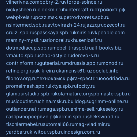
vilnerivne.com
bobry-2.ru
vtoroe-solnce.ru
nickysheen.ru
clockmir.ru
huntercraft.ru
стройокт.рф
webpixels.ru
pczz.msk.su
petrodvorets.spb.ru
nsintermed.spb.ru
avtovirazh-24.ru
jazzq.ru
czecot.ru
cruizi.spb.ru
spasskaya.spb.ru
kniris.ru
vkpeople.com
maminy-mysli.ru
arionorel.ru
khuseniosif.ru
dotmediacup.spb.ru
mebel-tiraspol.ru
all-books.biz
vmauto.spb.ru
shop-astyle.ru
derevo-s.ru
contrinform.ru
gutserial.ru
mdrussia.spb.ru
monod.ru
refine.org.ru
uk-krein.ru
kamensk61.ru
zooclub.info
filonov.org.ru
технокамск.рф
ra-spectr.ru
ooodriada.ru
promelmash.spb.ru
ixtys.spb.ru
fccity.ru
glamourstudio.spb.ru
kola-nature.org
spbmaster.spb.ru
musicoutlet.ru
china.msk.ru
bulldog.su
grimm-online.ru
outlander.net.ru
maga.spb.ru
anime-sell.ru
keseloy.ru
газприборсервис.рф
karmin.spb.ru
shekswood.ru
tischlermebel.ru
automall66.ru
mag-vladimir.ru
yardbar.ru
kiwitour.spb.ru
indesign.com.ru