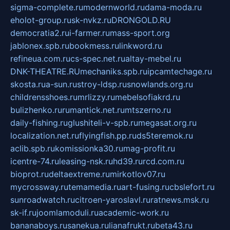
sigma-complete.ru
modernworld.ru
dama-moda.ru
eholot-group.ru
sk-nvkz.ru
DRONGOLD.RU
democratia2.ru
i-farmer.ru
mass-sport.org
jablonex.spb.ru
bookmess.ru
linkword.ru
refineua.com.ru
cs-spec.net.ru
altay-mebel.ru
DNK-THEATRE.RU
mechaniks.spb.ru
ipcamtechage.ru
skosta.ru
a-sun.ru
stroy-ldsp.ru
snowlands.org.ru
childrensshoes.ru
mrlizzy.ru
mebelsofiakrd.ru
bulizhenko.ru
rumantick.net.ru
mtszerno.ru
daily-fishing.ru
glushiteli-v-spb.ru
megasat.org.ru
localization.net.ru
flyingfish.pp.ru
ds5teremok.ru
aclib.spb.ru
komissionka30.ru
mag-profit.ru
icentre-74.ru
leasing-nsk.ru
hd39.ru
rcd.com.ru
bioprot.ru
deltaextreme.ru
mirkotlov07.ru
mycrossway.ru
temamedia.ru
art-fusing.ru
cbslefort.ru
sunroadwatch.ru
citroen-yaroslavl.ru
ratnews.msk.ru
sk-if.ru
joomlamoduli.ru
academic-work.ru
bananaboys.ru
sanekua.ru
lianafrukt.ru
beta43.ru