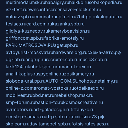
multimodal.msk.ru
habaigry.ru
haikko.ru
sobakopedia.ru
isz-fest.ru
ewnc.info
screensaver-clock.net.ru
volnav.spb.ru
comnat.ru
npf.net.ru
7bit.pp.ru
kalugatur.ru
tesiaes.ru
card.com.ru
kazanka.spb.ru
gildiya-kuznecov.ru
kameryboavision.ru
griffoncom.spb.ru
fabrika-emotsiy.ru
PARK-MATROSOVA.RU
agat.spb.ru
avtoyurist-moskva1.ru
hardware.org.ru
схема-авто.рф
dg-lab.ru
angrup.ru
recruiter.spb.ru
music8.spb.ru
krsk124.ru
kubok.spb.ru
romanofforex.ru
analitikaplus.ru
spyonline.ru
zosikamery.ru
sloboda-ural.pp.ru
AUTO-COM.SU
hohota.net
alimy.ru
online-z.com
aromat-vostoka.ru
otdelkaexp.ru
mobilvest.ru
bbd.net.ru
mebelshop.msk.ru
smp-forum.ru
bastion-td.ru
kosmoscreative.ru
avrmotors.ru
art-galadesign.ru
tiffany-c.ru
ecostep-samara.ru
d-p.spb.ru
галактика73.рф
sko.com.ru
davitamebel-spb.ru
fotsis.ru
tesiaes.ru