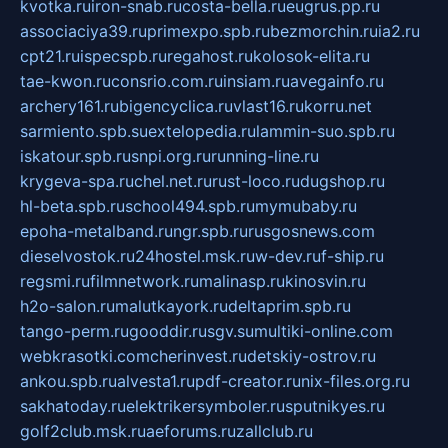
kvotka.ru
iron-snab.ru
costa-bella.ru
eugrus.pp.ru
associaciya39.ru
primexpo.spb.ru
bezmorchin.ru
ia2.ru
cpt21.ru
ispecspb.ru
regahost.ru
kolosok-elita.ru
tae-kwon.ru
consrio.com.ru
insiam.ru
avegainfo.ru
archery161.ru
bigencyclica.ru
vlast16.ru
korru.net
sarmiento.spb.su
extelopedia.ru
lammin-suo.spb.ru
iskatour.spb.ru
snpi.org.ru
running-line.ru
krygeva-spa.ru
chel.net.ru
rust-loco.ru
dugshop.ru
hl-beta.spb.ru
school494.spb.ru
mymubaby.ru
epoha-metalband.ru
ngr.spb.ru
rusgosnews.com
dieselvostok.ru
24hostel.msk.ru
w-dev.ru
f-ship.ru
regsmi.ru
filmnetwork.ru
malinasp.ru
kinosvin.ru
h2o-salon.ru
malutkayork.ru
deltaprim.spb.ru
tango-perm.ru
gooddir.ru
sgv.su
multiki-online.com
webkrasotki.com
cherinvest.ru
detskiy-ostrov.ru
ankou.spb.ru
alvesta1.ru
pdf-creator.ru
nix-files.org.ru
sakhatoday.ru
elektrikersymboler.ru
sputnikyes.ru
golf2club.msk.ru
aeforums.ru
zallclub.ru