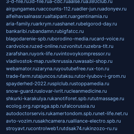
3-d-file.ru
3d-file.ru
a-cdc.ru
aalse.ru
a380club.ru
airgungames.ru
accounts-112.ru
adler-jun.ru
adonyev.ru
alfeihavsalnassr.ru
altaipant.ru
argentinamia.ru
aria-family.ru
arkrym.ru
ashanet.ru
belgorod-day.ru
bankaribi.ru
bandamn.ru
bigfatcc.ru
blagodarenie-spb.ru
borodino-media.ru
card-voice.ru
cardvoice.ru
zed-online.ru
zvonitut.ru
zebra-tlt.ru
zarafshan.ru
york-life.ru
vintovoykompressor.ru
vladivostok-map.ru
vlknrussia.ru
wasabi-shop.ru
webamator.ru
zaryna.ru
youtubefree.ru
x-ton.ru
trade-farm.ru
tajuncos.ru
taksu.ru
tor-lyubov-i-grom.ru
spayderhed-2022.ru
splclub.ru
stoppamedia.ru
snow-guard.ru
slovar-ivrit.ru
cleanmedicine.ru
shkurki-karakulya.ru
kanotiforet.spb.ru
tutmassage.ru
ecolog.org.ru
praga.spb.ru
falcorussia.ru
autodoctorservis.ru
kamertondom.spb.ru
net-life.net.ru
avto-vozim.ru
sakhcamera.ru
alliance-electro.spb.ru
stroyavt.ru
controlweb1.ru
tdsak74.ru
kinzozo-ru.ru