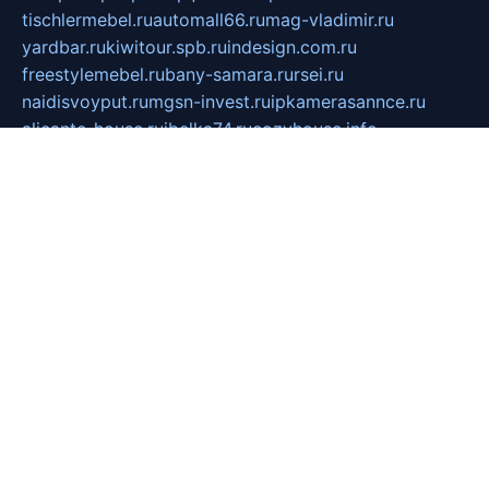
tischlermebel.ru
automall66.ru
mag-vladimir.ru
yardbar.ru
kiwitour.spb.ru
indesign.com.ru
freestylemebel.ru
bany-samara.ru
rsei.ru
naidisvoyput.ru
mgsn-invest.ru
ipkamerasannce.ru
alicante-house.ru
ibelka74.ru
cozyhouse.info
vlkargalev-studio.ru
700mb.ru
figura-ufa.ru
alina-live.ru
belarusiannews.ru
womenknow.ru
dos-vniimk.ru
sega.net.ru
dv.net.ru
phenomenonsofhistory.com
telesputnik.net.ru
wall.pp.ru
pylesosroidmi.ru
gtc-clan.ru
cligs.ru
bibikazap.ru
popova.org.ru
netwhistler.spb.ru
bellvil.ru
bonzon.ru
iss-vladik.ru
defiparis.net.ru
las-gryzas.ru
amku.ru
electednews.spb.ru
feather.org.ru
spar72.ru
tankiigri.ru
dominus.com.ru
ibtree.ru
sanykool.pp.ru
unixlib.org.ru
menatep.spb.ru
gartenterrassen.ru
printeka.ru
skvozilka.com.ru
parkovka-pub.ru
lovemobi.ru
art-ru.ru
emulatorz.com.ru
alucomp.com.ru
tatforum.com.ru
alternativa-profi.ru
dermakler.ru
artsurvey.ru
aredir.ru