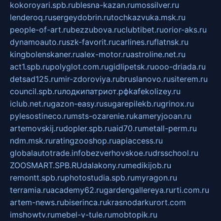
kokoroyari.spb.ru
blesna-kazan.ru
mossilver.ru
lenderoq.ru
sergeydobrin.ru
tochkazvuka.msk.ru
people-of-art.ru
bezzubova.ru
clubtibet.ru
orior-aks.ru
dynamoauto.ru
szk-favorit.ru
carlines.ru
flatnsk.ru
kingbolenskaner.ru
alex-motor.ru
astroline.net.ru
act1.spb.ru
polyglot.com.ru
gidlipetsk.ru
ooo-driada.ru
detsad125.ru
mir-zdoroviya.ru
bruslanovo.ru
siterem.ru
council.spb.ru
лодкипатриот.рф
kafekolizey.ru
iclub.net.ru
gazon-easy.ru
sugarepilekb.ru
grinox.ru
pylesostineco.ru
msts-ozarenie.ru
kameryjooan.ru
artemovskij.ru
dopler.spb.ru
aid70.ru
metall-perm.ru
ndm.msk.ru
ratingzooshop.ru
apiaccess.ru
globalautotrade.info
bezverhovskoe.ru
drsschool.ru
ZOOSMART.SPB.RU
dalakony.ru
medikijob.ru
remontt.spb.ru
photostudia.spb.ru
myragon.ru
terramia.ru
academy62.ru
gardengallereya.ru
rti.com.ru
artem-news.ru
biserinca.ru
krasnodarkurort.com
imshowtv.ru
mebel-v-tule.ru
mobtopik.ru