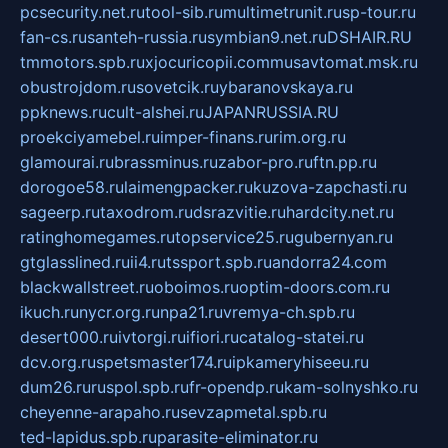
pcsecurity.net.ru
tool-sib.ru
multimetrunit.ru
sp-tour.ru
fan-cs.ru
santeh-russia.ru
symbian9.net.ru
DSHAIR.RU
tmmotors.spb.ru
xjocuricopii.com
musavtomat.msk.ru
obustrojdom.ru
sovetcik.ru
ybaranovskaya.ru
ppknews.ru
cult-alshei.ru
JAPANRUSSIA.RU
proekciyamebel.ru
imper-finans.ru
rim.org.ru
glamourai.ru
brassminus.ru
zabor-pro.ru
ftn.pp.ru
dorogoe58.ru
laimengpacker.ru
kuzova-zapchasti.ru
sageerp.ru
taxodrom.ru
dsrazvitie.ru
hardcity.net.ru
ratinghomegames.ru
topservice25.ru
gubernyan.ru
gtglasslined.ru
ii4.ru
tssport.spb.ru
andorra24.com
blackwallstreet.ru
oboimos.ru
optim-doors.com.ru
ikuch.ru
nycr.org.ru
npa21.ru
vremya-ch.spb.ru
desert000.ru
ivtorgi.ru
ifiori.ru
catalog-statei.ru
dcv.org.ru
spetsmaster174.ru
ipkameryhiseeu.ru
dum26.ru
ruspol.spb.ru
fr-opendp.ru
kam-solnyshko.ru
cheyenne-arapaho.ru
sevzapmetal.spb.ru
ted-lapidus.spb.ru
parasite-eliminator.ru