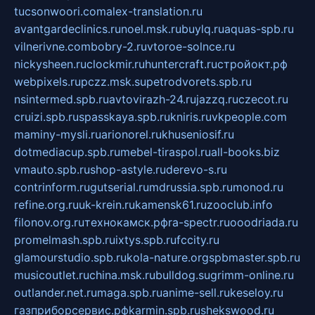
tucsonwoori.com
alex-translation.ru
avantgardeclinics.ru
noel.msk.ru
buylq.ru
aquas-spb.ru
vilnerivne.com
bobry-2.ru
vtoroe-solnce.ru
nickysheen.ru
clockmir.ru
huntercraft.ru
стройокт.рф
webpixels.ru
pczz.msk.su
petrodvorets.spb.ru
nsintermed.spb.ru
avtovirazh-24.ru
jazzq.ru
czecot.ru
cruizi.spb.ru
spasskaya.spb.ru
kniris.ru
vkpeople.com
maminy-mysli.ru
arionorel.ru
khuseniosif.ru
dotmediacup.spb.ru
mebel-tiraspol.ru
all-books.biz
vmauto.spb.ru
shop-astyle.ru
derevo-s.ru
contrinform.ru
gutserial.ru
mdrussia.spb.ru
monod.ru
refine.org.ru
uk-krein.ru
kamensk61.ru
zooclub.info
filonov.org.ru
технокамск.рф
ra-spectr.ru
ooodriada.ru
promelmash.spb.ru
ixtys.spb.ru
fccity.ru
glamourstudio.spb.ru
kola-nature.org
spbmaster.spb.ru
musicoutlet.ru
china.msk.ru
bulldog.su
grimm-online.ru
outlander.net.ru
maga.spb.ru
anime-sell.ru
keseloy.ru
газприборсервис.рф
karmin.spb.ru
shekswood.ru