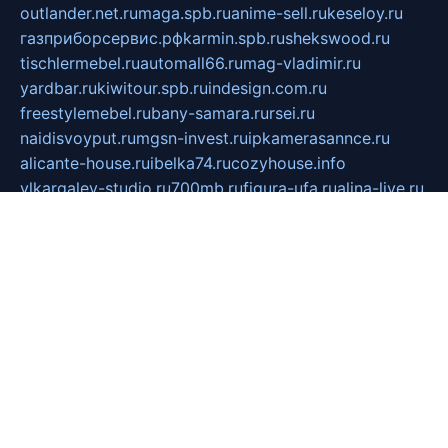
outlander.net.ru
maga.spb.ru
anime-sell.ru
keseloy.ru
газприборсервис.рф
karmin.spb.ru
shekswood.ru
tischlermebel.ru
automall66.ru
mag-vladimir.ru
yardbar.ru
kiwitour.spb.ru
indesign.com.ru
freestylemebel.ru
bany-samara.ru
rsei.ru
naidisvoyput.ru
mgsn-invest.ru
ipkamerasannce.ru
alicante-house.ru
ibelka74.ru
cozyhouse.info
vlkargalev-studio.ru
700mb.ru
figura-ufa.ru
alina-live.ru
belarusiannews.ru
womenknow.ru
dos-vniimk.ru
sega.net.ru
dv.net.ru
phenomenonsofhistory.com
telesputnik.net.ru
wall.pp.ru
pylesosroidmi.ru
gtc-clan.ru
cligs.ru
bibikazap.ru
popova.org.ru
netwhistler.spb.ru
bellvil.ru
bonzon.ru
iss-vladik.ru
defiparis.net.ru
las-gryzas.ru
amku.ru
electednews.spb.ru
feather.org.ru
spar72.ru
tankiigri.ru
dominus.com.ru
ibtree.ru
sanykool.pp.ru
unixlib.org.ru
menatep.spb.ru
gartenterrassen.ru
printeka.ru
skvozilka.com.ru
parkovka-pub.ru
lovemobi.ru
art-ru.ru