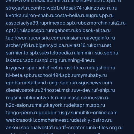
avto-vozim.ru
sakhcamera.ru
alliance-electro.spb.ru
stroyavt.ru
controlweb1.ru
tdsak74.ru
kinzozo-ru.ru
kvotka.ru
iron-snab.ru
costa-bella.ru
eugrus.pp.ru
associaciya39.ru
primexpo.spb.ru
bezmorchin.ru
ia2.ru
cpt21.ru
ispecspb.ru
regahost.ru
kolosok-elita.ru
tae-kwon.ru
consrio.com.ru
insiam.ru
avegainfo.ru
archery161.ru
bigencyclica.ru
vlast16.ru
korru.net
sarmiento.spb.su
extelopedia.ru
lammin-suo.spb.ru
iskatour.spb.ru
snpi.org.ru
running-line.ru
krygeva-spa.ru
chel.net.ru
rust-loco.ru
dugshop.ru
hl-beta.spb.ru
school494.spb.ru
mymubaby.ru
epoha-metalband.ru
ngr.spb.ru
rusgosnews.com
dieselvostok.ru
24hostel.msk.ru
w-dev.ru
f-ship.ru
regsmi.ru
filmnetwork.ru
malinasp.ru
kinosvin.ru
h2o-salon.ru
malutkayork.ru
deltaprim.spb.ru
tango-perm.ru
gooddir.ru
sgv.su
multiki-online.com
webkrasotki.com
cherinvest.ru
detskiy-ostrov.ru
ankou.spb.ru
alvesta1.ru
pdf-creator.ru
nix-files.org.ru