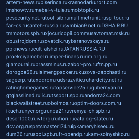
artem-news.ru
biserinca.ru
krasnodarkurort.com
imshowtv.ru
mebel-v-tule.ru
mobtopik.ru
pcsecurity.net.ru
tool-sib.ru
multimetrunit.ru
sp-tour.ru
fan-cs.ru
santeh-russia.ru
symbian9.net.ru
DSHAIR.RU
tmmotors.spb.ru
xjocuricopii.com
musavtomat.msk.ru
obustrojdom.ru
sovetcik.ru
ybaranovskaya.ru
ppknews.ru
cult-alshei.ru
JAPANRUSSIA.RU
proekciyamebel.ru
imper-finans.ru
rim.org.ru
glamourai.ru
brassminus.ru
zabor-pro.ru
ftn.pp.ru
dorogoe58.ru
laimengpacker.ru
kuzova-zapchasti.ru
sageerp.ru
taxodrom.ru
dsrazvitie.ru
hardcity.net.ru
ratinghomegames.ru
topservice25.ru
gubernyan.ru
gtglasslined.ru
ii4.ru
tssport.spb.ru
andorra24.com
blackwallstreet.ru
oboimos.ru
optim-doors.com.ru
ikuch.ru
nycr.org.ru
npa21.ru
vremya-ch.spb.ru
desert000.ru
ivtorgi.ru
ifiori.ru
catalog-statei.ru
dcv.org.ru
spetsmaster174.ru
ipkameryhiseeu.ru
dum26.ru
ruspol.spb.ru
fr-opendp.ru
kam-solnyshko.ru