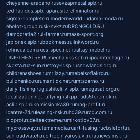
cheyenne-arapaho.ru
sevzapmetal.spb.ru
ted-lapidus.spb.ru
parasite-eliminator.ru
sigma-complete.ru
modernworld.ru
dama-moda.ru
eholot-group.ru
sk-nvkz.ru
DRONGOLD.RU
democratia2.ru
i-farmer.ru
mass-sport.org
jablonex.spb.ru
bookmess.ru
linkword.ru
refineua.com.ru
cs-spec.net.ru
altay-mebel.ru
DNK-THEATRE.RU
mechaniks.spb.ru
ipcamtechage.ru
skosta.ru
a-sun.ru
stroy-ldsp.ru
snowlands.org.ru
childrensshoes.ru
mrlizzy.ru
mebelsofiakrd.ru
bulizhenko.ru
rumantick.net.ru
mtszerno.ru
daily-fishing.ru
glushiteli-v-spb.ru
megasat.org.ru
localization.net.ru
flyingfish.pp.ru
ds5teremok.ru
aclib.spb.ru
komissionka30.ru
mag-profit.ru
icentre-74.ru
leasing-nsk.ru
hd39.ru
rcd.com.ru
bioprot.ru
deltaextreme.ru
mirkotlov07.ru
mycrossway.ru
temamedia.ru
art-fusing.ru
cbslefort.ru
sunroadwatch.ru
citroen-yaroslavl.ru
ratnews.msk.ru