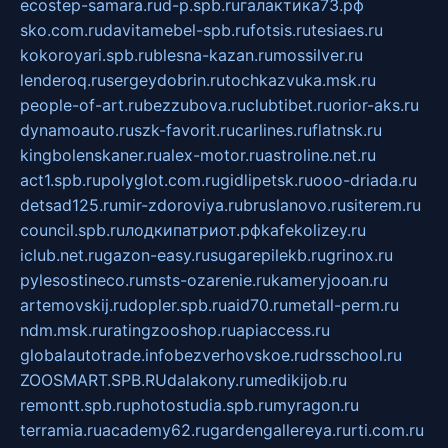
ecostep-samara.ru
d-p.spb.ru
галактика73.рф
sko.com.ru
davitamebel-spb.ru
fotsis.ru
tesiaes.ru
kokoroyari.spb.ru
blesna-kazan.ru
mossilver.ru
lenderoq.ru
sergeydobrin.ru
tochkazvuka.msk.ru
people-of-art.ru
bezzubova.ru
clubtibet.ru
orior-aks.ru
dynamoauto.ru
szk-favorit.ru
carlines.ru
flatnsk.ru
kingbolenskaner.ru
alex-motor.ru
astroline.net.ru
act1.spb.ru
polyglot.com.ru
gidlipetsk.ru
ooo-driada.ru
detsad125.ru
mir-zdoroviya.ru
bruslanovo.ru
siterem.ru
council.spb.ru
лодкипатриот.рф
kafekolizey.ru
iclub.net.ru
gazon-easy.ru
sugarepilekb.ru
grinox.ru
pylesostineco.ru
msts-ozarenie.ru
kameryjooan.ru
artemovskij.ru
dopler.spb.ru
aid70.ru
metall-perm.ru
ndm.msk.ru
ratingzooshop.ru
apiaccess.ru
globalautotrade.info
bezverhovskoe.ru
drsschool.ru
ZOOSMART.SPB.RU
dalakony.ru
medikijob.ru
remontt.spb.ru
photostudia.spb.ru
myragon.ru
terramia.ru
academy62.ru
gardengallereya.ru
rti.com.ru