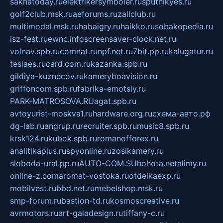
sakhatoday.ru
elektrikersymboler.ru
sputnikyes.ru
golf2club.msk.ru
aeforums.ru
zallclub.ru
multimodal.msk.ru
habaigry.ru
haikko.ru
sobakopedia.ru
isz-fest.ru
ewnc.info
screensaver-clock.net.ru
volnav.spb.ru
comnat.ru
npf.net.ru
7bit.pp.ru
kalugatur.ru
tesiaes.ru
card.com.ru
kazanka.spb.ru
gildiya-kuznecov.ru
kameryboavision.ru
griffoncom.spb.ru
fabrika-emotsiy.ru
PARK-MATROSOVA.RU
agat.spb.ru
avtoyurist-moskva1.ru
hardware.org.ru
схема-авто.рф
dg-lab.ru
angrup.ru
recruiter.spb.ru
music8.spb.ru
krsk124.ru
kubok.spb.ru
romanofforex.ru
analitikaplus.ru
spyonline.ru
zosikamery.ru
sloboda-ural.pp.ru
AUTO-COM.SU
hohota.net
alimy.ru
online-z.com
aromat-vostoka.ru
otdelkaexp.ru
mobilvest.ru
bbd.net.ru
mebelshop.msk.ru
smp-forum.ru
bastion-td.ru
kosmoscreative.ru
avrmotors.ru
art-galadesign.ru
tiffany-c.ru