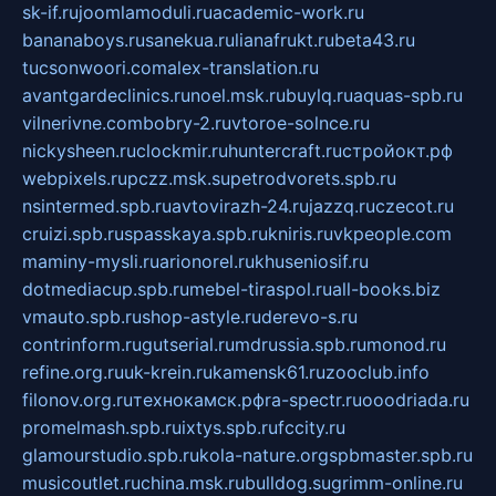
sk-if.ru
joomlamoduli.ru
academic-work.ru
bananaboys.ru
sanekua.ru
lianafrukt.ru
beta43.ru
tucsonwoori.com
alex-translation.ru
avantgardeclinics.ru
noel.msk.ru
buylq.ru
aquas-spb.ru
vilnerivne.com
bobry-2.ru
vtoroe-solnce.ru
nickysheen.ru
clockmir.ru
huntercraft.ru
стройокт.рф
webpixels.ru
pczz.msk.su
petrodvorets.spb.ru
nsintermed.spb.ru
avtovirazh-24.ru
jazzq.ru
czecot.ru
cruizi.spb.ru
spasskaya.spb.ru
kniris.ru
vkpeople.com
maminy-mysli.ru
arionorel.ru
khuseniosif.ru
dotmediacup.spb.ru
mebel-tiraspol.ru
all-books.biz
vmauto.spb.ru
shop-astyle.ru
derevo-s.ru
contrinform.ru
gutserial.ru
mdrussia.spb.ru
monod.ru
refine.org.ru
uk-krein.ru
kamensk61.ru
zooclub.info
filonov.org.ru
технокамск.рф
ra-spectr.ru
ooodriada.ru
promelmash.spb.ru
ixtys.spb.ru
fccity.ru
glamourstudio.spb.ru
kola-nature.org
spbmaster.spb.ru
musicoutlet.ru
china.msk.ru
bulldog.su
grimm-online.ru