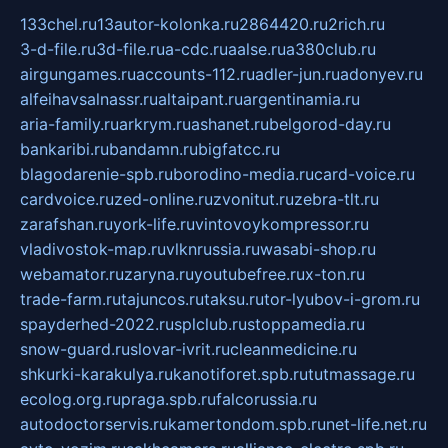
133chel.ru
13autor-kolonka.ru
2864420.ru
2rich.ru
3-d-file.ru
3d-file.ru
a-cdc.ru
aalse.ru
a380club.ru
airgungames.ru
accounts-112.ru
adler-jun.ru
adonyev.ru
alfeihavsalnassr.ru
altaipant.ru
argentinamia.ru
aria-family.ru
arkrym.ru
ashanet.ru
belgorod-day.ru
bankaribi.ru
bandamn.ru
bigfatcc.ru
blagodarenie-spb.ru
borodino-media.ru
card-voice.ru
cardvoice.ru
zed-online.ru
zvonitut.ru
zebra-tlt.ru
zarafshan.ru
york-life.ru
vintovoykompressor.ru
vladivostok-map.ru
vlknrussia.ru
wasabi-shop.ru
webamator.ru
zaryna.ru
youtubefree.ru
x-ton.ru
trade-farm.ru
tajuncos.ru
taksu.ru
tor-lyubov-i-grom.ru
spayderhed-2022.ru
splclub.ru
stoppamedia.ru
snow-guard.ru
slovar-ivrit.ru
cleanmedicine.ru
shkurki-karakulya.ru
kanotiforet.spb.ru
tutmassage.ru
ecolog.org.ru
praga.spb.ru
falcorussia.ru
autodoctorservis.ru
kamertondom.spb.ru
net-life.net.ru