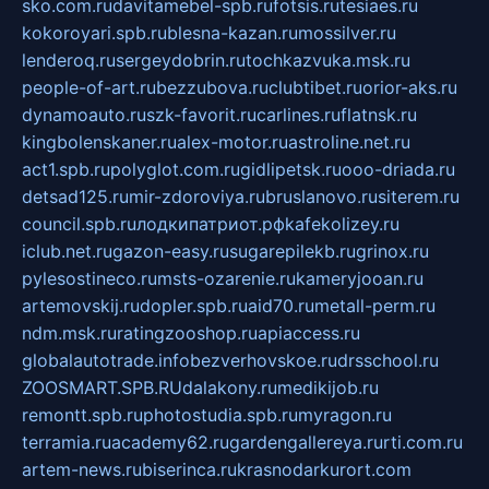
sko.com.ru
davitamebel-spb.ru
fotsis.ru
tesiaes.ru
kokoroyari.spb.ru
blesna-kazan.ru
mossilver.ru
lenderoq.ru
sergeydobrin.ru
tochkazvuka.msk.ru
people-of-art.ru
bezzubova.ru
clubtibet.ru
orior-aks.ru
dynamoauto.ru
szk-favorit.ru
carlines.ru
flatnsk.ru
kingbolenskaner.ru
alex-motor.ru
astroline.net.ru
act1.spb.ru
polyglot.com.ru
gidlipetsk.ru
ooo-driada.ru
detsad125.ru
mir-zdoroviya.ru
bruslanovo.ru
siterem.ru
council.spb.ru
лодкипатриот.рф
kafekolizey.ru
iclub.net.ru
gazon-easy.ru
sugarepilekb.ru
grinox.ru
pylesostineco.ru
msts-ozarenie.ru
kameryjooan.ru
artemovskij.ru
dopler.spb.ru
aid70.ru
metall-perm.ru
ndm.msk.ru
ratingzooshop.ru
apiaccess.ru
globalautotrade.info
bezverhovskoe.ru
drsschool.ru
ZOOSMART.SPB.RU
dalakony.ru
medikijob.ru
remontt.spb.ru
photostudia.spb.ru
myragon.ru
terramia.ru
academy62.ru
gardengallereya.ru
rti.com.ru
artem-news.ru
biserinca.ru
krasnodarkurort.com