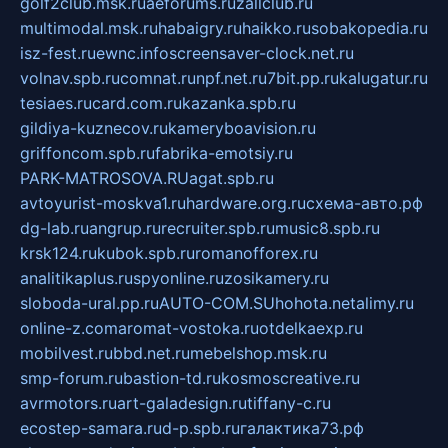
golf2club.msk.ru
aeforums.ru
zallclub.ru
multimodal.msk.ru
habaigry.ru
haikko.ru
sobakopedia.ru
isz-fest.ru
ewnc.info
screensaver-clock.net.ru
volnav.spb.ru
comnat.ru
npf.net.ru
7bit.pp.ru
kalugatur.ru
tesiaes.ru
card.com.ru
kazanka.spb.ru
gildiya-kuznecov.ru
kameryboavision.ru
griffoncom.spb.ru
fabrika-emotsiy.ru
PARK-MATROSOVA.RU
agat.spb.ru
avtoyurist-moskva1.ru
hardware.org.ru
схема-авто.рф
dg-lab.ru
angrup.ru
recruiter.spb.ru
music8.spb.ru
krsk124.ru
kubok.spb.ru
romanofforex.ru
analitikaplus.ru
spyonline.ru
zosikamery.ru
sloboda-ural.pp.ru
AUTO-COM.SU
hohota.net
alimy.ru
online-z.com
aromat-vostoka.ru
otdelkaexp.ru
mobilvest.ru
bbd.net.ru
mebelshop.msk.ru
smp-forum.ru
bastion-td.ru
kosmoscreative.ru
avrmotors.ru
art-galadesign.ru
tiffany-c.ru
ecostep-samara.ru
d-p.spb.ru
галактика73.рф