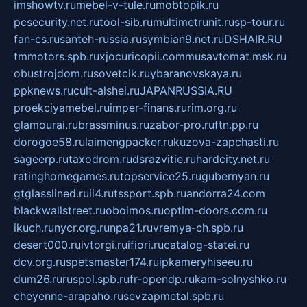
imshowtv.ru
mebel-v-tule.ru
mobtopik.ru
pcsecurity.net.ru
tool-sib.ru
multimetrunit.ru
sp-tour.ru
fan-cs.ru
santeh-russia.ru
symbian9.net.ru
DSHAIR.RU
tmmotors.spb.ru
xjocuricopii.com
musavtomat.msk.ru
obustrojdom.ru
sovetcik.ru
ybaranovskaya.ru
ppknews.ru
cult-alshei.ru
JAPANRUSSIA.RU
proekciyamebel.ru
imper-finans.ru
rim.org.ru
glamourai.ru
brassminus.ru
zabor-pro.ru
ftn.pp.ru
dorogoe58.ru
laimengpacker.ru
kuzova-zapchasti.ru
sageerp.ru
taxodrom.ru
dsrazvitie.ru
hardcity.net.ru
ratinghomegames.ru
topservice25.ru
gubernyan.ru
gtglasslined.ru
ii4.ru
tssport.spb.ru
andorra24.com
blackwallstreet.ru
oboimos.ru
optim-doors.com.ru
ikuch.ru
nycr.org.ru
npa21.ru
vremya-ch.spb.ru
desert000.ru
ivtorgi.ru
ifiori.ru
catalog-statei.ru
dcv.org.ru
spetsmaster174.ru
ipkameryhiseeu.ru
dum26.ru
ruspol.spb.ru
fr-opendp.ru
kam-solnyshko.ru
cheyenne-arapaho.ru
sevzapmetal.spb.ru