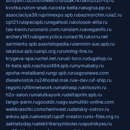
stroyavt.ru
controlweb1.ru
tdsak74.ru
kinzozo-ru.ru
kvotka.ru
iron-snab.ru
costa-bella.ru
eugrus.pp.ru
associaciya39.ru
primexpo.spb.ru
bezmorchin.ru
ia2.ru
cpt21.ru
ispecspb.ru
regahost.ru
kolosok-elita.ru
tae-kwon.ru
consrio.com.ru
insiam.ru
avegainfo.ru
archery161.ru
bigencyclica.ru
vlast16.ru
korru.net
sarmiento.spb.su
extelopedia.ru
lammin-suo.spb.ru
iskatour.spb.ru
snpi.org.ru
running-line.ru
krygeva-spa.ru
chel.net.ru
rust-loco.ru
dugshop.ru
hl-beta.spb.ru
school494.spb.ru
mymubaby.ru
epoha-metalband.ru
ngr.spb.ru
rusgosnews.com
dieselvostok.ru
24hostel.msk.ru
w-dev.ru
f-ship.ru
regsmi.ru
filmnetwork.ru
malinasp.ru
kinosvin.ru
h2o-salon.ru
malutkayork.ru
deltaprim.spb.ru
tango-perm.ru
gooddir.ru
sgv.su
multiki-online.com
webkrasotki.com
cherinvest.ru
detskiy-ostrov.ru
ankou.spb.ru
alvesta1.ru
pdf-creator.ru
nix-files.org.ru
sakhatoday.ru
elektrikersymboler.ru
sputnikyes.ru