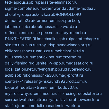
ted-lapidus.spb.ru
parasite-eliminator.ru
sigma-complete.ru
modernworld.ru
dama-moda.ru
eholot-group.ru
sk-nvkz.ru
DRONGOLD.RU
democratia2.ru
i-farmer.ru
mass-sport.org
jablonex.spb.ru
bookmess.ru
linkword.ru
refineua.com.ru
cs-spec.net.ru
altay-mebel.ru
DNK-THEATRE.RU
mechaniks.spb.ru
ipcamtechage.ru
skosta.ru
a-sun.ru
stroy-ldsp.ru
snowlands.org.ru
childrensshoes.ru
mrlizzy.ru
mebelsofiakrd.ru
bulizhenko.ru
rumantick.net.ru
mtszerno.ru
daily-fishing.ru
glushiteli-v-spb.ru
megasat.org.ru
localization.net.ru
flyingfish.pp.ru
ds5teremok.ru
aclib.spb.ru
komissionka30.ru
mag-profit.ru
icentre-74.ru
leasing-nsk.ru
hd39.ru
rcd.com.ru
bioprot.ru
deltaextreme.ru
mirkotlov07.ru
mycrossway.ru
temamedia.ru
art-fusing.ru
cbslefort.ru
sunroadwatch.ru
citroen-yaroslavl.ru
ratnews.msk.ru
sk-if.ru
joomlamoduli.ru
academic-work.ru