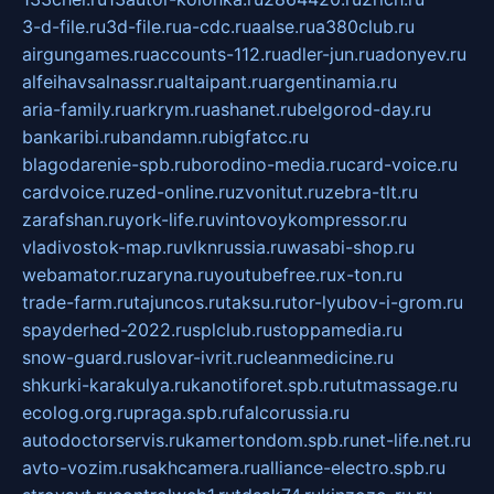
3-d-file.ru
3d-file.ru
a-cdc.ru
aalse.ru
a380club.ru
airgungames.ru
accounts-112.ru
adler-jun.ru
adonyev.ru
alfeihavsalnassr.ru
altaipant.ru
argentinamia.ru
aria-family.ru
arkrym.ru
ashanet.ru
belgorod-day.ru
bankaribi.ru
bandamn.ru
bigfatcc.ru
blagodarenie-spb.ru
borodino-media.ru
card-voice.ru
cardvoice.ru
zed-online.ru
zvonitut.ru
zebra-tlt.ru
zarafshan.ru
york-life.ru
vintovoykompressor.ru
vladivostok-map.ru
vlknrussia.ru
wasabi-shop.ru
webamator.ru
zaryna.ru
youtubefree.ru
x-ton.ru
trade-farm.ru
tajuncos.ru
taksu.ru
tor-lyubov-i-grom.ru
spayderhed-2022.ru
splclub.ru
stoppamedia.ru
snow-guard.ru
slovar-ivrit.ru
cleanmedicine.ru
shkurki-karakulya.ru
kanotiforet.spb.ru
tutmassage.ru
ecolog.org.ru
praga.spb.ru
falcorussia.ru
autodoctorservis.ru
kamertondom.spb.ru
net-life.net.ru
avto-vozim.ru
sakhcamera.ru
alliance-electro.spb.ru