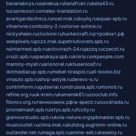
bananaboys.ru
sanekua.ru
lianafrukt.ru
beta43.ru
tucsonwoori.com
alex-translation.ru
avantgardeclinics.ru
noel.msk.ru
buylq.ru
aquas-spb.ru
vilnerivne.com
bobry-2.ru
vtoroe-solnce.ru
nickysheen.ru
clockmir.ru
huntercraft.ru
стройокт.рф
webpixels.ru
pczz.msk.su
petrodvorets.spb.ru
nsintermed.spb.ru
avtovirazh-24.ru
jazzq.ru
czecot.ru
cruizi.spb.ru
spasskaya.spb.ru
kniris.ru
vkpeople.com
maminy-mysli.ru
arionorel.ru
khuseniosif.ru
dotmediacup.spb.ru
mebel-tiraspol.ru
all-books.biz
vmauto.spb.ru
shop-astyle.ru
derevo-s.ru
contrinform.ru
gutserial.ru
mdrussia.spb.ru
monod.ru
refine.org.ru
uk-krein.ru
kamensk61.ru
zooclub.info
filonov.org.ru
технокамск.рф
ra-spectr.ru
ooodriada.ru
promelmash.spb.ru
ixtys.spb.ru
fccity.ru
glamourstudio.spb.ru
kola-nature.org
spbmaster.spb.ru
musicoutlet.ru
china.msk.ru
bulldog.su
grimm-online.ru
outlander.net.ru
maga.spb.ru
anime-sell.ru
keseloy.ru