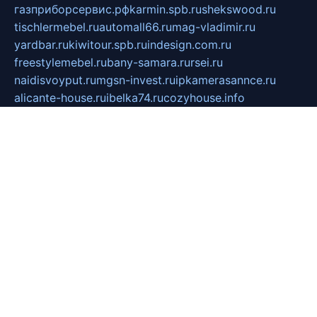
газприборсервис.рф
karmin.spb.ru
shekswood.ru
tischlermebel.ru
automall66.ru
mag-vladimir.ru
yardbar.ru
kiwitour.spb.ru
indesign.com.ru
freestylemebel.ru
bany-samara.ru
rsei.ru
naidisvoyput.ru
mgsn-invest.ru
ipkamerasannce.ru
alicante-house.ru
ibelka74.ru
cozyhouse.info
vlkargalev-studio.ru
700mb.ru
figura-ufa.ru
alina-live.ru
belarusiannews.ru
womenknow.ru
dos-vniimk.ru
sega.net.ru
dv.net.ru
phenomenonsofhistory.com
telesputnik.net.ru
wall.pp.ru
pylesosroidmi.ru
gtc-clan.ru
cligs.ru
bibikazap.ru
popova.org.ru
netwhistler.spb.ru
bellvil.ru
bonzon.ru
iss-vladik.ru
defiparis.net.ru
las-gryzas.ru
amku.ru
electednews.spb.ru
feather.org.ru
spar72.ru
tankiigri.ru
dominus.com.ru
ibtree.ru
sanykool.pp.ru
unixlib.org.ru
menatep.spb.ru
gartenterrassen.ru
printeka.ru
skvozilka.com.ru
parkovka-pub.ru
lovemobi.ru
art-ru.ru
emulatorz.com.ru
alucomp.com.ru
tatforum.com.ru