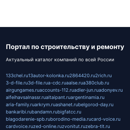
Портал по строительству и ремонту
Актуальный каталог компаний по всей России
133chel.ru
13autor-kolonka.ru
2864420.ru
2rich.ru
3-d-file.ru
3d-file.ru
a-cdc.ru
aalse.ru
a380club.ru
airgungames.ru
accounts-112.ru
adler-jun.ru
adonyev.ru
alfeihavsalnassr.ru
altaipant.ru
argentinamia.ru
aria-family.ru
arkrym.ru
ashanet.ru
belgorod-day.ru
bankaribi.ru
bandamn.ru
bigfatcc.ru
blagodarenie-spb.ru
borodino-media.ru
card-voice.ru
cardvoice.ru
zed-online.ru
zvonitut.ru
zebra-tlt.ru