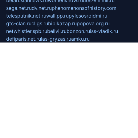
belarusiannews.ru
womenknow.ru
dos-vniimk.ru
sega.net.ru
dv.net.ru
phenomenonsofhistory.com
telesputnik.net.ru
wall.pp.ru
pylesosroidmi.ru
gtc-clan.ru
cligs.ru
bibikazap.ru
popova.org.ru
netwhistler.spb.ru
bellvil.ru
bonzon.ru
iss-vladik.ru
defiparis.net.ru
las-gryzas.ru
amku.ru
electednews.spb.ru
feather.org.ru
spar72.ru
tankiigri.ru
dominus.com.ru
ibtree.ru
sanykool.pp.ru
unixlib.org.ru
menatep.spb.ru
gartenterrassen.ru
printeka.ru
skvozilka.com.ru
parkovka-pub.ru
lovemobi.ru
art-ru.ru
emulatorz.com.ru
alucomp.com.ru
tatforum.com.ru
alternativa-profi.ru
dermakler.ru
artsurvey.ru
aredir.ru
khimspas.ru
centr-maxi.ru
2018r.ru
bort-stomer-defort.ru
professional2.ru
gibsons.ru
artselena.ru
art-pilot.ru
ingredient.spb.ru
npfpolimer.spb.ru
argentum.spb.ru
hom-edu.ru
af-num.ru
cashadvanceamericasev.org
trexp.spb.ru
apteka-gerzena.ru
vasilyevka.msk.ru