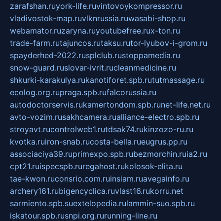
zarafshan.ru
york-life.ru
vintovoykompressor.ru
vladivostok-map.ru
vlknrussia.ru
wasabi-shop.ru
webamator.ru
zaryna.ru
youtubefree.ru
x-ton.ru
trade-farm.ru
tajuncos.ru
taksu.ru
tor-lyubov-i-grom.ru
spayderhed-2022.ru
splclub.ru
stoppamedia.ru
snow-guard.ru
slovar-ivrit.ru
cleanmedicine.ru
shkurki-karakulya.ru
kanotiforet.spb.ru
tutmassage.ru
ecolog.org.ru
praga.spb.ru
falcorussia.ru
autodoctorservis.ru
kamertondom.spb.ru
net-life.net.ru
avto-vozim.ru
sakhcamera.ru
alliance-electro.spb.ru
stroyavt.ru
controlweb1.ru
tdsak74.ru
kinzozo-ru.ru
kvotka.ru
iron-snab.ru
costa-bella.ru
eugrus.pp.ru
associaciya39.ru
primexpo.spb.ru
bezmorchin.ru
ia2.ru
cpt21.ru
ispecspb.ru
regahost.ru
kolosok-elita.ru
tae-kwon.ru
consrio.com.ru
insiam.ru
avegainfo.ru
archery161.ru
bigencyclica.ru
vlast16.ru
korru.net
sarmiento.spb.su
extelopedia.ru
lammin-suo.spb.ru
iskatour.spb.ru
snpi.org.ru
running-line.ru