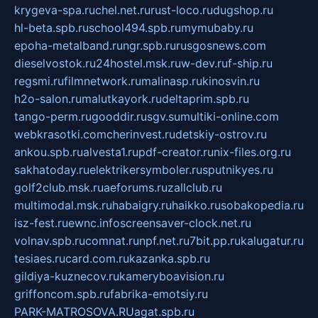
krygeva-spa.ru
chel.net.ru
rust-loco.ru
dugshop.ru
hl-beta.spb.ru
school494.spb.ru
mymubaby.ru
epoha-metalband.ru
ngr.spb.ru
rusgosnews.com
dieselvostok.ru
24hostel.msk.ru
w-dev.ru
f-ship.ru
regsmi.ru
filmnetwork.ru
malinasp.ru
kinosvin.ru
h2o-salon.ru
malutkayork.ru
deltaprim.spb.ru
tango-perm.ru
gooddir.ru
sgv.su
multiki-online.com
webkrasotki.com
cherinvest.ru
detskiy-ostrov.ru
ankou.spb.ru
alvesta1.ru
pdf-creator.ru
nix-files.org.ru
sakhatoday.ru
elektrikersymboler.ru
sputnikyes.ru
golf2club.msk.ru
aeforums.ru
zallclub.ru
multimodal.msk.ru
habaigry.ru
haikko.ru
sobakopedia.ru
isz-fest.ru
ewnc.info
screensaver-clock.net.ru
volnav.spb.ru
comnat.ru
npf.net.ru
7bit.pp.ru
kalugatur.ru
tesiaes.ru
card.com.ru
kazanka.spb.ru
gildiya-kuznecov.ru
kameryboavision.ru
griffoncom.spb.ru
fabrika-emotsiy.ru
PARK-MATROSOVA.RU
agat.spb.ru