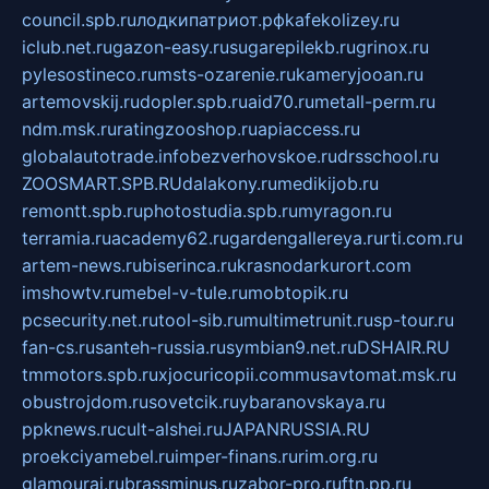
council.spb.ru
лодкипатриот.рф
kafekolizey.ru
iclub.net.ru
gazon-easy.ru
sugarepilekb.ru
grinox.ru
pylesostineco.ru
msts-ozarenie.ru
kameryjooan.ru
artemovskij.ru
dopler.spb.ru
aid70.ru
metall-perm.ru
ndm.msk.ru
ratingzooshop.ru
apiaccess.ru
globalautotrade.info
bezverhovskoe.ru
drsschool.ru
ZOOSMART.SPB.RU
dalakony.ru
medikijob.ru
remontt.spb.ru
photostudia.spb.ru
myragon.ru
terramia.ru
academy62.ru
gardengallereya.ru
rti.com.ru
artem-news.ru
biserinca.ru
krasnodarkurort.com
imshowtv.ru
mebel-v-tule.ru
mobtopik.ru
pcsecurity.net.ru
tool-sib.ru
multimetrunit.ru
sp-tour.ru
fan-cs.ru
santeh-russia.ru
symbian9.net.ru
DSHAIR.RU
tmmotors.spb.ru
xjocuricopii.com
musavtomat.msk.ru
obustrojdom.ru
sovetcik.ru
ybaranovskaya.ru
ppknews.ru
cult-alshei.ru
JAPANRUSSIA.RU
proekciyamebel.ru
imper-finans.ru
rim.org.ru
glamourai.ru
brassminus.ru
zabor-pro.ru
ftn.pp.ru