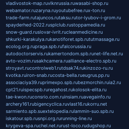
vladivostok-map.ru
vlknrussia.ru
wasabi-shop.ru
webamator.ru
zaryna.ru
youtubefree.ru
x-ton.ru
trade-farm.ru
tajuncos.ru
taksu.ru
tor-lyubov-i-grom.ru
spayderhed-2022.ru
splclub.ru
stoppamedia.ru
snow-guard.ru
slovar-ivrit.ru
cleanmedicine.ru
shkurki-karakulya.ru
kanotiforet.spb.ru
tutmassage.ru
ecolog.org.ru
praga.spb.ru
falcorussia.ru
autodoctorservis.ru
kamertondom.spb.ru
net-life.net.ru
avto-vozim.ru
sakhcamera.ru
alliance-electro.spb.ru
stroyavt.ru
controlweb1.ru
tdsak74.ru
kinzozo-ru.ru
kvotka.ru
iron-snab.ru
costa-bella.ru
eugrus.pp.ru
associaciya39.ru
primexpo.spb.ru
bezmorchin.ru
ia2.ru
cpt21.ru
ispecspb.ru
regahost.ru
kolosok-elita.ru
tae-kwon.ru
consrio.com.ru
insiam.ru
avegainfo.ru
archery161.ru
bigencyclica.ru
vlast16.ru
korru.net
sarmiento.spb.su
extelopedia.ru
lammin-suo.spb.ru
iskatour.spb.ru
snpi.org.ru
running-line.ru
krygeva-spa.ru
chel.net.ru
rust-loco.ru
dugshop.ru