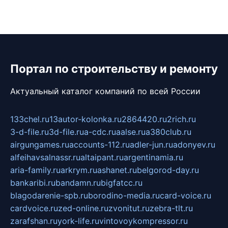
Портал по строительству и ремонту
Актуальный каталог компаний по всей России
133chel.ru
13autor-kolonka.ru
2864420.ru
2rich.ru
3-d-file.ru
3d-file.ru
a-cdc.ru
aalse.ru
a380club.ru
airgungames.ru
accounts-112.ru
adler-jun.ru
adonyev.ru
alfeihavsalnassr.ru
altaipant.ru
argentinamia.ru
aria-family.ru
arkrym.ru
ashanet.ru
belgorod-day.ru
bankaribi.ru
bandamn.ru
bigfatcc.ru
blagodarenie-spb.ru
borodino-media.ru
card-voice.ru
cardvoice.ru
zed-online.ru
zvonitut.ru
zebra-tlt.ru
zarafshan.ru
york-life.ru
vintovoykompressor.ru