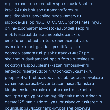
dg-lab.ru
angrup.ru
recruiter.spb.ru
music8.spb.ru
krsk124.ru
kubok.spb.ru
romanofforex.ru
analitikaplus.ru
spyonline.ru
zosikamery.ru
sloboda-ural.pp.ru
AUTO-COM.SU
hohota.net
alimy.ru
online-z.com
aromat-vostoka.ru
otdelkaexp.ru
mobilvest.ru
bbd.net.ru
mebelshop.msk.ru
smp-forum.ru
bastion-td.ru
kosmoscreative.ru
avrmotors.ru
art-galadesign.ru
tiffany-c.ru
ecostep-samara.ru
d-p.spb.ru
галактика73.рф
sko.com.ru
davitamebel-spb.ru
fotsis.ru
tesiaes.ru
kokoroyari.spb.ru
blesna-kazan.ru
mossilver.ru
lenderoq.ru
sergeydobrin.ru
tochkazvuka.msk.ru
people-of-art.ru
bezzubova.ru
clubtibet.ru
orior-aks.ru
dynamoauto.ru
szk-favorit.ru
carlines.ru
flatnsk.ru
kingbolenskaner.ru
alex-motor.ru
astroline.net.ru
act1.spb.ru
polyglot.com.ru
gidlipetsk.ru
ooo-driada.ru
detsad125.ru
mir-zdoroviya.ru
bruslanovo.ru
siterem.ru
council.spb.ru
лодкипатриот.рф
kafekolizey.ru