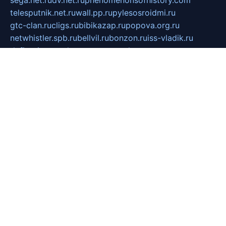
sega.net.ru
dv.net.ru
phenomenonsofhistory.com
telesputnik.net.ru
wall.pp.ru
pylesosroidmi.ru
gtc-clan.ru
cligs.ru
bibikazap.ru
popova.org.ru
netwhistler.spb.ru
bellvil.ru
bonzon.ru
iss-vladik.ru
defiparis.net.ru
las-gryzas.ru
amku.ru
electednews.spb.ru
feather.org.ru
spar72.ru
tankiigri.ru
dominus.com.ru
ibtree.ru
sanykool.pp.ru
unixlib.org.ru
menatep.spb.ru
gartenterrassen.ru
printeka.ru
skvozilka.com.ru
parkovka-pub.ru
lovemobi.ru
art-ru.ru
emulatorz.com.ru
alucomp.com.ru
tatforum.com.ru
alternativa-profi.ru
dermakler.ru
artsurvey.ru
aredir.ru
khimspas.ru
centr-maxi.ru
2018r.ru
bort-stomer-defort.ru
professional2.ru
gibsons.ru
artselena.ru
art-pilot.ru
ingredient.spb.ru
npfpolimer.spb.ru
argentum.spb.ru
hom-edu.ru
af-num.ru
cashadvanceamericasev.org
trexp.spb.ru
apteka-gerzena.ru
vasilyevka.msk.ru
personalloanrgx.org
tishanskiysdk.ru
atma-volga.ru