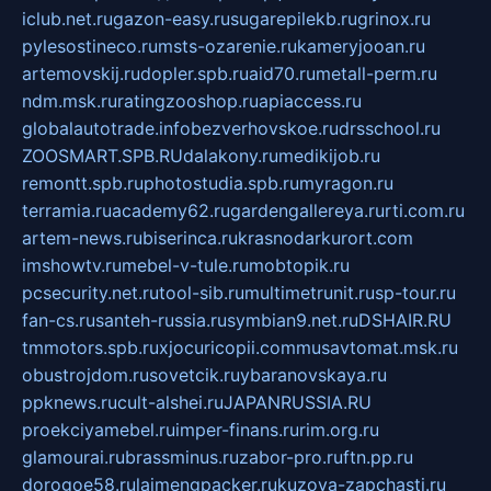
iclub.net.ru
gazon-easy.ru
sugarepilekb.ru
grinox.ru
pylesostineco.ru
msts-ozarenie.ru
kameryjooan.ru
artemovskij.ru
dopler.spb.ru
aid70.ru
metall-perm.ru
ndm.msk.ru
ratingzooshop.ru
apiaccess.ru
globalautotrade.info
bezverhovskoe.ru
drsschool.ru
ZOOSMART.SPB.RU
dalakony.ru
medikijob.ru
remontt.spb.ru
photostudia.spb.ru
myragon.ru
terramia.ru
academy62.ru
gardengallereya.ru
rti.com.ru
artem-news.ru
biserinca.ru
krasnodarkurort.com
imshowtv.ru
mebel-v-tule.ru
mobtopik.ru
pcsecurity.net.ru
tool-sib.ru
multimetrunit.ru
sp-tour.ru
fan-cs.ru
santeh-russia.ru
symbian9.net.ru
DSHAIR.RU
tmmotors.spb.ru
xjocuricopii.com
musavtomat.msk.ru
obustrojdom.ru
sovetcik.ru
ybaranovskaya.ru
ppknews.ru
cult-alshei.ru
JAPANRUSSIA.RU
proekciyamebel.ru
imper-finans.ru
rim.org.ru
glamourai.ru
brassminus.ru
zabor-pro.ru
ftn.pp.ru
dorogoe58.ru
laimengpacker.ru
kuzova-zapchasti.ru