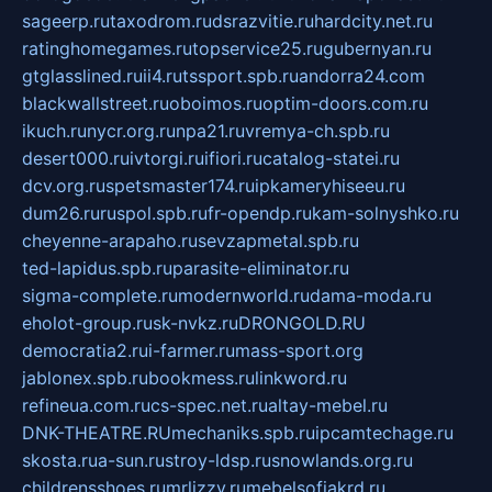
sageerp.ru
taxodrom.ru
dsrazvitie.ru
hardcity.net.ru
ratinghomegames.ru
topservice25.ru
gubernyan.ru
gtglasslined.ru
ii4.ru
tssport.spb.ru
andorra24.com
blackwallstreet.ru
oboimos.ru
optim-doors.com.ru
ikuch.ru
nycr.org.ru
npa21.ru
vremya-ch.spb.ru
desert000.ru
ivtorgi.ru
ifiori.ru
catalog-statei.ru
dcv.org.ru
spetsmaster174.ru
ipkameryhiseeu.ru
dum26.ru
ruspol.spb.ru
fr-opendp.ru
kam-solnyshko.ru
cheyenne-arapaho.ru
sevzapmetal.spb.ru
ted-lapidus.spb.ru
parasite-eliminator.ru
sigma-complete.ru
modernworld.ru
dama-moda.ru
eholot-group.ru
sk-nvkz.ru
DRONGOLD.RU
democratia2.ru
i-farmer.ru
mass-sport.org
jablonex.spb.ru
bookmess.ru
linkword.ru
refineua.com.ru
cs-spec.net.ru
altay-mebel.ru
DNK-THEATRE.RU
mechaniks.spb.ru
ipcamtechage.ru
skosta.ru
a-sun.ru
stroy-ldsp.ru
snowlands.org.ru
childrensshoes.ru
mrlizzy.ru
mebelsofiakrd.ru