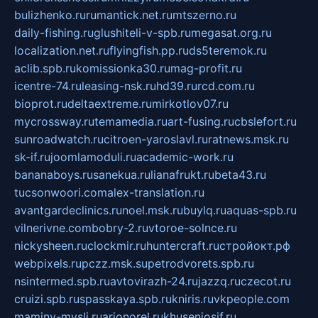
bulizhenko.ru
rumantick.net.ru
mtszerno.ru
daily-fishing.ru
glushiteli-v-spb.ru
megasat.org.ru
localization.net.ru
flyingfish.pp.ru
ds5teremok.ru
aclib.spb.ru
komissionka30.ru
mag-profit.ru
icentre-74.ru
leasing-nsk.ru
hd39.ru
rcd.com.ru
bioprot.ru
deltaextreme.ru
mirkotlov07.ru
mycrossway.ru
temamedia.ru
art-fusing.ru
cbslefort.ru
sunroadwatch.ru
citroen-yaroslavl.ru
ratnews.msk.ru
sk-if.ru
joomlamoduli.ru
academic-work.ru
bananaboys.ru
sanekua.ru
lianafrukt.ru
beta43.ru
tucsonwoori.com
alex-translation.ru
avantgardeclinics.ru
noel.msk.ru
buylq.ru
aquas-spb.ru
vilnerivne.com
bobry-2.ru
vtoroe-solnce.ru
nickysheen.ru
clockmir.ru
huntercraft.ru
стройокт.рф
webpixels.ru
pczz.msk.su
petrodvorets.spb.ru
nsintermed.spb.ru
avtovirazh-24.ru
jazzq.ru
czecot.ru
cruizi.spb.ru
spasskaya.spb.ru
kniris.ru
vkpeople.com
maminy-mysli.ru
arionorel.ru
khuseniosif.ru