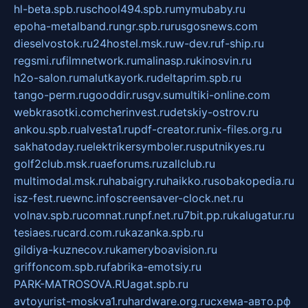
hl-beta.spb.ru
school494.spb.ru
mymubaby.ru
epoha-metalband.ru
ngr.spb.ru
rusgosnews.com
dieselvostok.ru
24hostel.msk.ru
w-dev.ru
f-ship.ru
regsmi.ru
filmnetwork.ru
malinasp.ru
kinosvin.ru
h2o-salon.ru
malutkayork.ru
deltaprim.spb.ru
tango-perm.ru
gooddir.ru
sgv.su
multiki-online.com
webkrasotki.com
cherinvest.ru
detskiy-ostrov.ru
ankou.spb.ru
alvesta1.ru
pdf-creator.ru
nix-files.org.ru
sakhatoday.ru
elektrikersymboler.ru
sputnikyes.ru
golf2club.msk.ru
aeforums.ru
zallclub.ru
multimodal.msk.ru
habaigry.ru
haikko.ru
sobakopedia.ru
isz-fest.ru
ewnc.info
screensaver-clock.net.ru
volnav.spb.ru
comnat.ru
npf.net.ru
7bit.pp.ru
kalugatur.ru
tesiaes.ru
card.com.ru
kazanka.spb.ru
gildiya-kuznecov.ru
kameryboavision.ru
griffoncom.spb.ru
fabrika-emotsiy.ru
PARK-MATROSOVA.RU
agat.spb.ru
avtoyurist-moskva1.ru
hardware.org.ru
схема-авто.рф