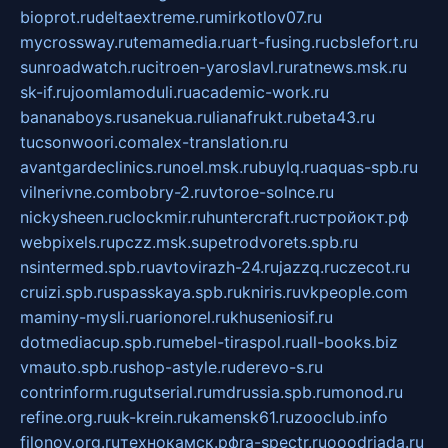
bioprot.ru
deltaextreme.ru
mirkotlov07.ru
mycrossway.ru
temamedia.ru
art-fusing.ru
cbslefort.ru
sunroadwatch.ru
citroen-yaroslavl.ru
ratnews.msk.ru
sk-if.ru
joomlamoduli.ru
academic-work.ru
bananaboys.ru
sanekua.ru
lianafrukt.ru
beta43.ru
tucsonwoori.com
alex-translation.ru
avantgardeclinics.ru
noel.msk.ru
buylq.ru
aquas-spb.ru
vilnerivne.com
bobry-2.ru
vtoroe-solnce.ru
nickysheen.ru
clockmir.ru
huntercraft.ru
стройокт.рф
webpixels.ru
pczz.msk.su
petrodvorets.spb.ru
nsintermed.spb.ru
avtovirazh-24.ru
jazzq.ru
czecot.ru
cruizi.spb.ru
spasskaya.spb.ru
kniris.ru
vkpeople.com
maminy-mysli.ru
arionorel.ru
khuseniosif.ru
dotmediacup.spb.ru
mebel-tiraspol.ru
all-books.biz
vmauto.spb.ru
shop-astyle.ru
derevo-s.ru
contrinform.ru
gutserial.ru
mdrussia.spb.ru
monod.ru
refine.org.ru
uk-krein.ru
kamensk61.ru
zooclub.info
filonov.org.ru
технокамск.рф
ra-spectr.ru
ooodriada.ru