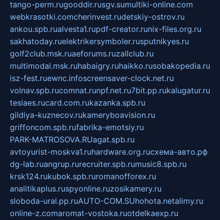
tango-perm.ru
gooddir.ru
sgv.su
multiki-online.com
webkrasotki.com
cherinvest.ru
detskiy-ostrov.ru
ankou.spb.ru
alvesta1.ru
pdf-creator.ru
nix-files.org.ru
sakhatoday.ru
elektrikersymboler.ru
sputnikyes.ru
golf2club.msk.ru
aeforums.ru
zallclub.ru
multimodal.msk.ru
habaigry.ru
haikko.ru
sobakopedia.ru
isz-fest.ru
ewnc.info
screensaver-clock.net.ru
volnav.spb.ru
comnat.ru
npf.net.ru
7bit.pp.ru
kalugatur.ru
tesiaes.ru
card.com.ru
kazanka.spb.ru
gildiya-kuznecov.ru
kameryboavision.ru
griffoncom.spb.ru
fabrika-emotsiy.ru
PARK-MATROSOVA.RU
agat.spb.ru
avtoyurist-moskva1.ru
hardware.org.ru
схема-авто.рф
dg-lab.ru
angrup.ru
recruiter.spb.ru
music8.spb.ru
krsk124.ru
kubok.spb.ru
romanofforex.ru
analitikaplus.ru
spyonline.ru
zosikamery.ru
sloboda-ural.pp.ru
AUTO-COM.SU
hohota.net
alimy.ru
online-z.com
aromat-vostoka.ru
otdelkaexp.ru