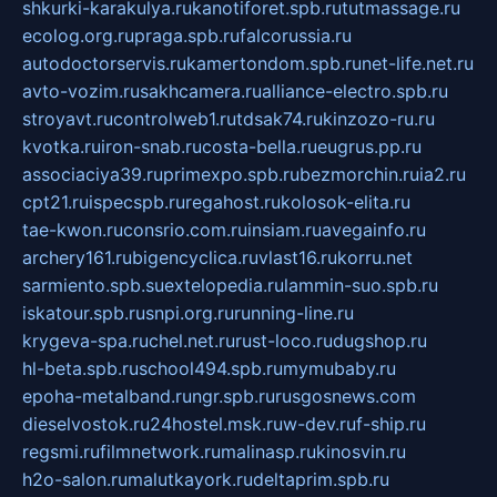
shkurki-karakulya.ru
kanotiforet.spb.ru
tutmassage.ru
ecolog.org.ru
praga.spb.ru
falcorussia.ru
autodoctorservis.ru
kamertondom.spb.ru
net-life.net.ru
avto-vozim.ru
sakhcamera.ru
alliance-electro.spb.ru
stroyavt.ru
controlweb1.ru
tdsak74.ru
kinzozo-ru.ru
kvotka.ru
iron-snab.ru
costa-bella.ru
eugrus.pp.ru
associaciya39.ru
primexpo.spb.ru
bezmorchin.ru
ia2.ru
cpt21.ru
ispecspb.ru
regahost.ru
kolosok-elita.ru
tae-kwon.ru
consrio.com.ru
insiam.ru
avegainfo.ru
archery161.ru
bigencyclica.ru
vlast16.ru
korru.net
sarmiento.spb.su
extelopedia.ru
lammin-suo.spb.ru
iskatour.spb.ru
snpi.org.ru
running-line.ru
krygeva-spa.ru
chel.net.ru
rust-loco.ru
dugshop.ru
hl-beta.spb.ru
school494.spb.ru
mymubaby.ru
epoha-metalband.ru
ngr.spb.ru
rusgosnews.com
dieselvostok.ru
24hostel.msk.ru
w-dev.ru
f-ship.ru
regsmi.ru
filmnetwork.ru
malinasp.ru
kinosvin.ru
h2o-salon.ru
malutkayork.ru
deltaprim.spb.ru