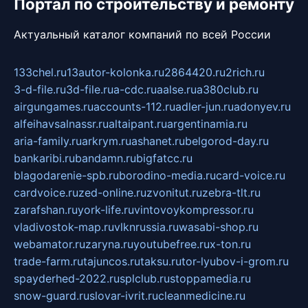
Портал по строительству и ремонту
Актуальный каталог компаний по всей России
133chel.ru
13autor-kolonka.ru
2864420.ru
2rich.ru
3-d-file.ru
3d-file.ru
a-cdc.ru
aalse.ru
a380club.ru
airgungames.ru
accounts-112.ru
adler-jun.ru
adonyev.ru
alfeihavsalnassr.ru
altaipant.ru
argentinamia.ru
aria-family.ru
arkrym.ru
ashanet.ru
belgorod-day.ru
bankaribi.ru
bandamn.ru
bigfatcc.ru
blagodarenie-spb.ru
borodino-media.ru
card-voice.ru
cardvoice.ru
zed-online.ru
zvonitut.ru
zebra-tlt.ru
zarafshan.ru
york-life.ru
vintovoykompressor.ru
vladivostok-map.ru
vlknrussia.ru
wasabi-shop.ru
webamator.ru
zaryna.ru
youtubefree.ru
x-ton.ru
trade-farm.ru
tajuncos.ru
taksu.ru
tor-lyubov-i-grom.ru
spayderhed-2022.ru
splclub.ru
stoppamedia.ru
snow-guard.ru
slovar-ivrit.ru
cleanmedicine.ru