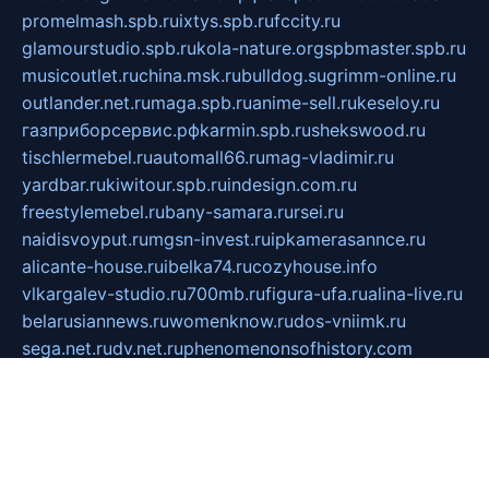
promelmash.spb.ru
ixtys.spb.ru
fccity.ru
glamourstudio.spb.ru
kola-nature.org
spbmaster.spb.ru
musicoutlet.ru
china.msk.ru
bulldog.su
grimm-online.ru
outlander.net.ru
maga.spb.ru
anime-sell.ru
keseloy.ru
газприборсервис.рф
karmin.spb.ru
shekswood.ru
tischlermebel.ru
automall66.ru
mag-vladimir.ru
yardbar.ru
kiwitour.spb.ru
indesign.com.ru
freestylemebel.ru
bany-samara.ru
rsei.ru
naidisvoyput.ru
mgsn-invest.ru
ipkamerasannce.ru
alicante-house.ru
ibelka74.ru
cozyhouse.info
vlkargalev-studio.ru
700mb.ru
figura-ufa.ru
alina-live.ru
belarusiannews.ru
womenknow.ru
dos-vniimk.ru
sega.net.ru
dv.net.ru
phenomenonsofhistory.com
telesputnik.net.ru
wall.pp.ru
pylesosroidmi.ru
gtc-clan.ru
cligs.ru
bibikazap.ru
popova.org.ru
netwhistler.spb.ru
bellvil.ru
bonzon.ru
iss-vladik.ru
defiparis.net.ru
las-gryzas.ru
amku.ru
electednews.spb.ru
feather.org.ru
spar72.ru
tankiigri.ru