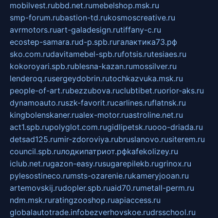
mobilvest.ru
bbd.net.ru
mebelshop.msk.ru
smp-forum.ru
bastion-td.ru
kosmoscreative.ru
avrmotors.ru
art-galadesign.ru
tiffany-c.ru
ecostep-samara.ru
d-p.spb.ru
галактика73.рф
sko.com.ru
davitamebel-spb.ru
fotsis.ru
tesiaes.ru
kokoroyari.spb.ru
blesna-kazan.ru
mossilver.ru
lenderoq.ru
sergeydobrin.ru
tochkazvuka.msk.ru
people-of-art.ru
bezzubova.ru
clubtibet.ru
orior-aks.ru
dynamoauto.ru
szk-favorit.ru
carlines.ru
flatnsk.ru
kingbolenskaner.ru
alex-motor.ru
astroline.net.ru
act1.spb.ru
polyglot.com.ru
gidlipetsk.ru
ooo-driada.ru
detsad125.ru
mir-zdoroviya.ru
bruslanovo.ru
siterem.ru
council.spb.ru
лодкипатриот.рф
kafekolizey.ru
iclub.net.ru
gazon-easy.ru
sugarepilekb.ru
grinox.ru
pylesostineco.ru
msts-ozarenie.ru
kameryjooan.ru
artemovskij.ru
dopler.spb.ru
aid70.ru
metall-perm.ru
ndm.msk.ru
ratingzooshop.ru
apiaccess.ru
globalautotrade.info
bezverhovskoe.ru
drsschool.ru