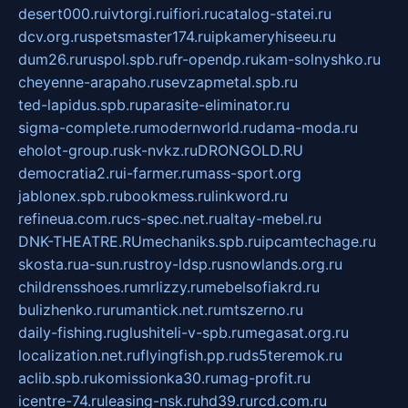
desert000.ru
ivtorgi.ru
ifiori.ru
catalog-statei.ru
dcv.org.ru
spetsmaster174.ru
ipkameryhiseeu.ru
dum26.ru
ruspol.spb.ru
fr-opendp.ru
kam-solnyshko.ru
cheyenne-arapaho.ru
sevzapmetal.spb.ru
ted-lapidus.spb.ru
parasite-eliminator.ru
sigma-complete.ru
modernworld.ru
dama-moda.ru
eholot-group.ru
sk-nvkz.ru
DRONGOLD.RU
democratia2.ru
i-farmer.ru
mass-sport.org
jablonex.spb.ru
bookmess.ru
linkword.ru
refineua.com.ru
cs-spec.net.ru
altay-mebel.ru
DNK-THEATRE.RU
mechaniks.spb.ru
ipcamtechage.ru
skosta.ru
a-sun.ru
stroy-ldsp.ru
snowlands.org.ru
childrensshoes.ru
mrlizzy.ru
mebelsofiakrd.ru
bulizhenko.ru
rumantick.net.ru
mtszerno.ru
daily-fishing.ru
glushiteli-v-spb.ru
megasat.org.ru
localization.net.ru
flyingfish.pp.ru
ds5teremok.ru
aclib.spb.ru
komissionka30.ru
mag-profit.ru
icentre-74.ru
leasing-nsk.ru
hd39.ru
rcd.com.ru