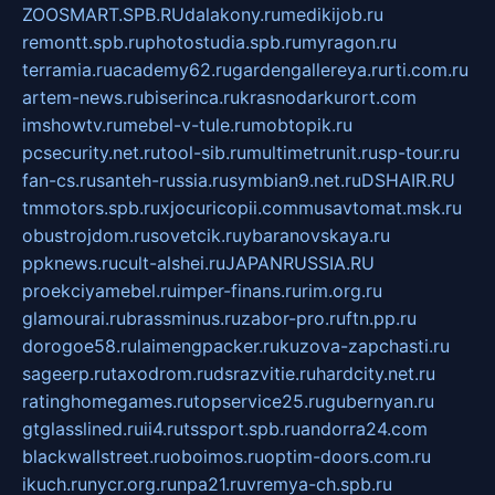
ZOOSMART.SPB.RU
dalakony.ru
medikijob.ru
remontt.spb.ru
photostudia.spb.ru
myragon.ru
terramia.ru
academy62.ru
gardengallereya.ru
rti.com.ru
artem-news.ru
biserinca.ru
krasnodarkurort.com
imshowtv.ru
mebel-v-tule.ru
mobtopik.ru
pcsecurity.net.ru
tool-sib.ru
multimetrunit.ru
sp-tour.ru
fan-cs.ru
santeh-russia.ru
symbian9.net.ru
DSHAIR.RU
tmmotors.spb.ru
xjocuricopii.com
musavtomat.msk.ru
obustrojdom.ru
sovetcik.ru
ybaranovskaya.ru
ppknews.ru
cult-alshei.ru
JAPANRUSSIA.RU
proekciyamebel.ru
imper-finans.ru
rim.org.ru
glamourai.ru
brassminus.ru
zabor-pro.ru
ftn.pp.ru
dorogoe58.ru
laimengpacker.ru
kuzova-zapchasti.ru
sageerp.ru
taxodrom.ru
dsrazvitie.ru
hardcity.net.ru
ratinghomegames.ru
topservice25.ru
gubernyan.ru
gtglasslined.ru
ii4.ru
tssport.spb.ru
andorra24.com
blackwallstreet.ru
oboimos.ru
optim-doors.com.ru
ikuch.ru
nycr.org.ru
npa21.ru
vremya-ch.spb.ru