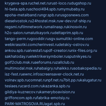
krygeva-spa.ru
chel.net.ru
rust-loco.ru
dugshop.ru
hl-beta.spb.ru
school494.spb.ru
mymubaby.ru
epoha-metalband.ru
ngr.spb.ru
rusgosnews.com
dieselvostok.ru
24hostel.msk.ru
w-dev.ru
f-ship.ru
regsmi.ru
filmnetwork.ru
malinasp.ru
kinosvin.ru
h2o-salon.ru
malutkayork.ru
deltaprim.spb.ru
tango-perm.ru
gooddir.ru
sgv.su
multiki-online.com
webkrasotki.com
cherinvest.ru
detskiy-ostrov.ru
ankou.spb.ru
alvesta1.ru
pdf-creator.ru
nix-files.org.ru
sakhatoday.ru
elektrikersymboler.ru
sputnikyes.ru
golf2club.msk.ru
aeforums.ru
zallclub.ru
multimodal.msk.ru
habaigry.ru
haikko.ru
sobakopedia.ru
isz-fest.ru
ewnc.info
screensaver-clock.net.ru
volnav.spb.ru
comnat.ru
npf.net.ru
7bit.pp.ru
kalugatur.ru
tesiaes.ru
card.com.ru
kazanka.spb.ru
gildiya-kuznecov.ru
kameryboavision.ru
griffoncom.spb.ru
fabrika-emotsiy.ru
PARK-MATROSOVA.RU
agat.spb.ru