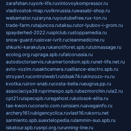
zarafshan.ru
york-life.ru
vintovoykompressor.ru
vladivostok-map.ru
vlknrussia.ru
wasabi-shop.ru
webamator.ru
zaryna.ru
youtubefree.ru
x-ton.ru
trade-farm.ru
tajuncos.ru
taksu.ru
tor-lyubov-i-grom.ru
spayderhed-2022.ru
splclub.ru
stoppamedia.ru
snow-guard.ru
slovar-ivrit.ru
cleanmedicine.ru
shkurki-karakulya.ru
kanotiforet.spb.ru
tutmassage.ru
ecolog.org.ru
praga.spb.ru
falcorussia.ru
autodoctorservis.ru
kamertondom.spb.ru
net-life.net.ru
avto-vozim.ru
sakhcamera.ru
alliance-electro.spb.ru
stroyavt.ru
controlweb1.ru
tdsak74.ru
kinzozo-ru.ru
kvotka.ru
iron-snab.ru
costa-bella.ru
eugrus.pp.ru
associaciya39.ru
primexpo.spb.ru
bezmorchin.ru
ia2.ru
cpt21.ru
ispecspb.ru
regahost.ru
kolosok-elita.ru
tae-kwon.ru
consrio.com.ru
insiam.ru
avegainfo.ru
archery161.ru
bigencyclica.ru
vlast16.ru
korru.net
sarmiento.spb.su
extelopedia.ru
lammin-suo.spb.ru
iskatour.spb.ru
snpi.org.ru
running-line.ru