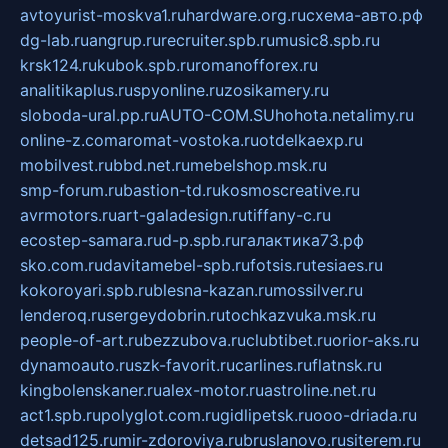
avtoyurist-moskva1.ru
hardware.org.ru
схема-авто.рф
dg-lab.ru
angrup.ru
recruiter.spb.ru
music8.spb.ru
krsk124.ru
kubok.spb.ru
romanofforex.ru
analitikaplus.ru
spyonline.ru
zosikamery.ru
sloboda-ural.pp.ru
AUTO-COM.SU
hohota.net
alimy.ru
online-z.com
aromat-vostoka.ru
otdelkaexp.ru
mobilvest.ru
bbd.net.ru
mebelshop.msk.ru
smp-forum.ru
bastion-td.ru
kosmoscreative.ru
avrmotors.ru
art-galadesign.ru
tiffany-c.ru
ecostep-samara.ru
d-p.spb.ru
галактика73.рф
sko.com.ru
davitamebel-spb.ru
fotsis.ru
tesiaes.ru
kokoroyari.spb.ru
blesna-kazan.ru
mossilver.ru
lenderoq.ru
sergeydobrin.ru
tochkazvuka.msk.ru
people-of-art.ru
bezzubova.ru
clubtibet.ru
orior-aks.ru
dynamoauto.ru
szk-favorit.ru
carlines.ru
flatnsk.ru
kingbolenskaner.ru
alex-motor.ru
astroline.net.ru
act1.spb.ru
polyglot.com.ru
gidlipetsk.ru
ooo-driada.ru
detsad125.ru
mir-zdoroviya.ru
bruslanovo.ru
siterem.ru