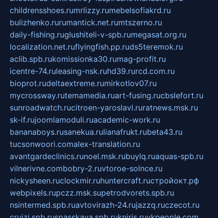
childrensshoes.ru
mrlizzy.ru
mebelsofiakrd.ru
bulizhenko.ru
rumantick.net.ru
mtszerno.ru
daily-fishing.ru
glushiteli-v-spb.ru
megasat.org.ru
localization.net.ru
flyingfish.pp.ru
ds5teremok.ru
aclib.spb.ru
komissionka30.ru
mag-profit.ru
icentre-74.ru
leasing-nsk.ru
hd39.ru
rcd.com.ru
bioprot.ru
deltaextreme.ru
mirkotlov07.ru
mycrossway.ru
temamedia.ru
art-fusing.ru
cbslefort.ru
sunroadwatch.ru
citroen-yaroslavl.ru
ratnews.msk.ru
sk-if.ru
joomlamoduli.ru
academic-work.ru
bananaboys.ru
sanekua.ru
lianafrukt.ru
beta43.ru
tucsonwoori.com
alex-translation.ru
avantgardeclinics.ru
noel.msk.ru
buylq.ru
aquas-spb.ru
vilnerivne.com
bobry-2.ru
vtoroe-solnce.ru
nickysheen.ru
clockmir.ru
huntercraft.ru
стройокт.рф
webpixels.ru
pczz.msk.su
petrodvorets.spb.ru
nsintermed.spb.ru
avtovirazh-24.ru
jazzq.ru
czecot.ru
cruizi.spb.ru
spasskaya.spb.ru
kniris.ru
vkpeople.com