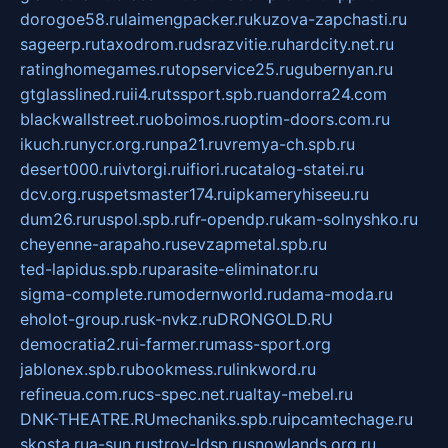
dorogoe58.ru
laimengpacker.ru
kuzova-zapchasti.ru
sageerp.ru
taxodrom.ru
dsrazvitie.ru
hardcity.net.ru
ratinghomegames.ru
topservice25.ru
gubernyan.ru
gtglasslined.ru
ii4.ru
tssport.spb.ru
andorra24.com
blackwallstreet.ru
oboimos.ru
optim-doors.com.ru
ikuch.ru
nycr.org.ru
npa21.ru
vremya-ch.spb.ru
desert000.ru
ivtorgi.ru
ifiori.ru
catalog-statei.ru
dcv.org.ru
spetsmaster174.ru
ipkameryhiseeu.ru
dum26.ru
ruspol.spb.ru
fr-opendp.ru
kam-solnyshko.ru
cheyenne-arapaho.ru
sevzapmetal.spb.ru
ted-lapidus.spb.ru
parasite-eliminator.ru
sigma-complete.ru
modernworld.ru
dama-moda.ru
eholot-group.ru
sk-nvkz.ru
DRONGOLD.RU
democratia2.ru
i-farmer.ru
mass-sport.org
jablonex.spb.ru
bookmess.ru
linkword.ru
refineua.com.ru
cs-spec.net.ru
altay-mebel.ru
DNK-THEATRE.RU
mechaniks.spb.ru
ipcamtechage.ru
skosta.ru
a-sun.ru
stroy-ldsp.ru
snowlands.org.ru