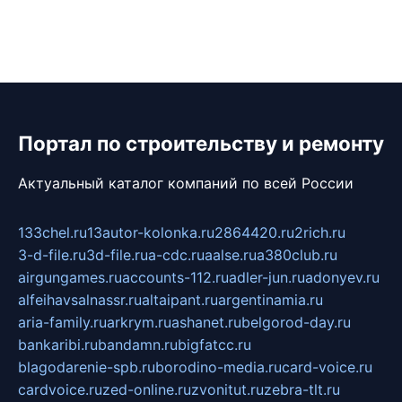
Портал по строительству и ремонту
Актуальный каталог компаний по всей России
133chel.ru
13autor-kolonka.ru
2864420.ru
2rich.ru
3-d-file.ru
3d-file.ru
a-cdc.ru
aalse.ru
a380club.ru
airgungames.ru
accounts-112.ru
adler-jun.ru
adonyev.ru
alfeihavsalnassr.ru
altaipant.ru
argentinamia.ru
aria-family.ru
arkrym.ru
ashanet.ru
belgorod-day.ru
bankaribi.ru
bandamn.ru
bigfatcc.ru
blagodarenie-spb.ru
borodino-media.ru
card-voice.ru
cardvoice.ru
zed-online.ru
zvonitut.ru
zebra-tlt.ru