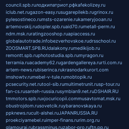
council.spb.ru
лодкипатриот.рф
kafekolizey.ru
iclub.net.ru
gazon-easy.ru
sugarepilekb.ru
grinox.ru
pylesostineco.ru
msts-ozarenie.ru
kameryjooan.ru
artemovskij.ru
dopler.spb.ru
aid70.ru
metall-perm.ru
ndm.msk.ru
ratingzooshop.ru
apiaccess.ru
globalautotrade.info
bezverhovskoe.ru
drsschool.ru
ZOOSMART.SPB.RU
dalakony.ru
medikijob.ru
remontt.spb.ru
photostudia.spb.ru
myragon.ru
terramia.ru
academy62.ru
gardengallereya.ru
rti.com.ru
artem-news.ru
biserinca.ru
krasnodarkurort.com
imshowtv.ru
mebel-v-tule.ru
mobtopik.ru
pcsecurity.net.ru
tool-sib.ru
multimetrunit.ru
sp-tour.ru
fan-cs.ru
santeh-russia.ru
symbian9.net.ru
DSHAIR.RU
tmmotors.spb.ru
xjocuricopii.com
musavtomat.msk.ru
obustrojdom.ru
sovetcik.ru
ybaranovskaya.ru
ppknews.ru
cult-alshei.ru
JAPANRUSSIA.RU
proekciyamebel.ru
imper-finans.ru
rim.org.ru
glamourai.ru
brassminus.ru
zabor-pro.ru
ftn.pp.ru