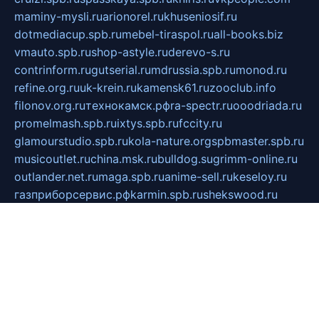
maminy-mysli.ru
arionorel.ru
khuseniosif.ru
dotmediacup.spb.ru
mebel-tiraspol.ru
all-books.biz
vmauto.spb.ru
shop-astyle.ru
derevo-s.ru
contrinform.ru
gutserial.ru
mdrussia.spb.ru
monod.ru
refine.org.ru
uk-krein.ru
kamensk61.ru
zooclub.info
filonov.org.ru
технокамск.рф
ra-spectr.ru
ooodriada.ru
promelmash.spb.ru
ixtys.spb.ru
fccity.ru
glamourstudio.spb.ru
kola-nature.org
spbmaster.spb.ru
musicoutlet.ru
china.msk.ru
bulldog.su
grimm-online.ru
outlander.net.ru
maga.spb.ru
anime-sell.ru
keseloy.ru
газприборсервис.рф
karmin.spb.ru
shekswood.ru
tischlermebel.ru
automall66.ru
mag-vladimir.ru
yardbar.ru
kiwitour.spb.ru
indesign.com.ru
freestylemebel.ru
bany-samara.ru
rsei.ru
naidisvoyput.ru
mgsn-invest.ru
ipkamerasannce.ru
alicante-house.ru
ibelka74.ru
cozyhouse.info
vlkargalev-studio.ru
700mb.ru
figura-ufa.ru
alina-live.ru
belarusiannews.ru
womenknow.ru
dos-vniimk.ru