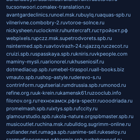
tucsonwoori.com
alex-translation.ru
avantgardeclinics.ru
noel.msk.ru
buylq.ru
aquas-spb.ru
vilnerivne.com
bobry-2.ru
vtoroe-solnce.ru
nickysheen.ru
clockmir.ru
huntercraft.ru
стройокт.рф
webpixels.ru
pczz.msk.su
petrodvorets.spb.ru
nsintermed.spb.ru
avtovirazh-24.ru
jazzq.ru
czecot.ru
cruizi.spb.ru
spasskaya.spb.ru
kniris.ru
vkpeople.com
maminy-mysli.ru
arionorel.ru
khuseniosif.ru
dotmediacup.spb.ru
mebel-tiraspol.ru
all-books.biz
vmauto.spb.ru
shop-astyle.ru
derevo-s.ru
contrinform.ru
gutserial.ru
mdrussia.spb.ru
monod.ru
refine.org.ru
uk-krein.ru
kamensk61.ru
zooclub.info
filonov.org.ru
технокамск.рф
ra-spectr.ru
ooodriada.ru
promelmash.spb.ru
ixtys.spb.ru
fccity.ru
glamourstudio.spb.ru
kola-nature.org
spbmaster.spb.ru
musicoutlet.ru
china.msk.ru
bulldog.su
grimm-online.ru
outlander.net.ru
maga.spb.ru
anime-sell.ru
keseloy.ru
газприборсервис.рф
karmin.spb.ru
shekswood.ru