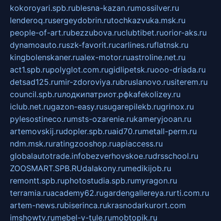
kokoroyari.spb.ru
blesna-kazan.ru
mossilver.ru
lenderoq.ru
sergeydobrin.ru
tochkazvuka.msk.ru
people-of-art.ru
bezzubova.ru
clubtibet.ru
orior-aks.ru
dynamoauto.ru
szk-favorit.ru
carlines.ru
flatnsk.ru
kingbolenskaner.ru
alex-motor.ru
astroline.net.ru
act1.spb.ru
polyglot.com.ru
gidlipetsk.ru
ooo-driada.ru
detsad125.ru
mir-zdoroviya.ru
bruslanovo.ru
siterem.ru
council.spb.ru
лодкипатриот.рф
kafekolizey.ru
iclub.net.ru
gazon-easy.ru
sugarepilekb.ru
grinox.ru
pylesostineco.ru
msts-ozarenie.ru
kameryjooan.ru
artemovskij.ru
dopler.spb.ru
aid70.ru
metall-perm.ru
ndm.msk.ru
ratingzooshop.ru
apiaccess.ru
globalautotrade.info
bezverhovskoe.ru
drsschool.ru
ZOOSMART.SPB.RU
dalakony.ru
medikijob.ru
remontt.spb.ru
photostudia.spb.ru
myragon.ru
terramia.ru
academy62.ru
gardengallereya.ru
rti.com.ru
artem-news.ru
biserinca.ru
krasnodarkurort.com
imshowtv.ru
mebel-v-tule.ru
mobtopik.ru