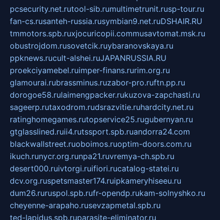
pcsecurity.net.ru
tool-sib.ru
multimetrunit.ru
sp-tour.ru
fan-cs.ru
santeh-russia.ru
symbian9.net.ru
DSHAIR.RU
tmmotors.spb.ru
xjocuricopii.com
musavtomat.msk.ru
obustrojdom.ru
sovetcik.ru
ybaranovskaya.ru
ppknews.ru
cult-alshei.ru
JAPANRUSSIA.RU
proekciyamebel.ru
imper-finans.ru
rim.org.ru
glamourai.ru
brassminus.ru
zabor-pro.ru
ftn.pp.ru
dorogoe58.ru
laimengpacker.ru
kuzova-zapchasti.ru
sageerp.ru
taxodrom.ru
dsrazvitie.ru
hardcity.net.ru
ratinghomegames.ru
topservice25.ru
gubernyan.ru
gtglasslined.ru
ii4.ru
tssport.spb.ru
andorra24.com
blackwallstreet.ru
oboimos.ru
optim-doors.com.ru
ikuch.ru
nycr.org.ru
npa21.ru
vremya-ch.spb.ru
desert000.ru
ivtorgi.ru
ifiori.ru
catalog-statei.ru
dcv.org.ru
spetsmaster174.ru
ipkameryhiseeu.ru
dum26.ru
ruspol.spb.ru
fr-opendp.ru
kam-solnyshko.ru
cheyenne-arapaho.ru
sevzapmetal.spb.ru
ted-lapidus.spb.ru
parasite-eliminator.ru