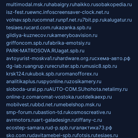
multimodal.msk.ru
habaigry.ru
haikko.ru
sobakopedia.ru
isz-fest.ru
ewnc.info
screensaver-clock.net.ru
volnav.spb.ru
comnat.ru
npf.net.ru
7bit.pp.ru
kalugatur.ru
tesiaes.ru
card.com.ru
kazanka.spb.ru
gildiya-kuznecov.ru
kameryboavision.ru
griffoncom.spb.ru
fabrika-emotsiy.ru
PARK-MATROSOVA.RU
agat.spb.ru
avtoyurist-moskva1.ru
hardware.org.ru
схема-авто.рф
dg-lab.ru
angrup.ru
recruiter.spb.ru
music8.spb.ru
krsk124.ru
kubok.spb.ru
romanofforex.ru
analitikaplus.ru
spyonline.ru
zosikamery.ru
sloboda-ural.pp.ru
AUTO-COM.SU
hohota.net
alimy.ru
online-z.com
aromat-vostoka.ru
otdelkaexp.ru
mobilvest.ru
bbd.net.ru
mebelshop.msk.ru
smp-forum.ru
bastion-td.ru
kosmoscreative.ru
avrmotors.ru
art-galadesign.ru
tiffany-c.ru
ecostep-samara.ru
d-p.spb.ru
галактика73.рф
sko.com.ru
davitamebel-spb.ru
fotsis.ru
tesiaes.ru