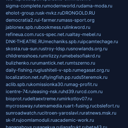
sigma-complete.ru
modernworld.ru
dama-moda.ru
eholot-group.ru
sk-nvkz.ru
DRONGOLD.RU
democratia2.ru
i-farmer.ru
mass-sport.org
jablonex.spb.ru
bookmess.ru
linkword.ru
refineua.com.ru
cs-spec.net.ru
altay-mebel.ru
DNK-THEATRE.RU
mechaniks.spb.ru
ipcamtechage.ru
skosta.ru
a-sun.ru
stroy-ldsp.ru
snowlands.org.ru
childrensshoes.ru
mrlizzy.ru
mebelsofiakrd.ru
bulizhenko.ru
rumantick.net.ru
mtszerno.ru
daily-fishing.ru
glushiteli-v-spb.ru
megasat.org.ru
localization.net.ru
flyingfish.pp.ru
ds5teremok.ru
aclib.spb.ru
komissionka30.ru
mag-profit.ru
icentre-74.ru
leasing-nsk.ru
hd39.ru
rcd.com.ru
bioprot.ru
deltaextreme.ru
mirkotlov07.ru
mycrossway.ru
temamedia.ru
art-fusing.ru
cbslefort.ru
sunroadwatch.ru
citroen-yaroslavl.ru
ratnews.msk.ru
sk-if.ru
joomlamoduli.ru
academic-work.ru
bananaboys.ru
sanekua.ru
lianafrukt.ru
beta43.ru