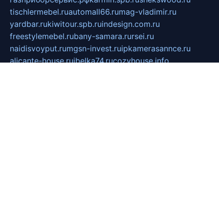
tischlermebel.ru
automall66.ru
mag-vladimir.ru
yardbar.ru
kiwitour.spb.ru
indesign.com.ru
freestylemebel.ru
bany-samara.ru
rsei.ru
naidisvoyput.ru
mgsn-invest.ru
ipkamerasannce.ru
alicante-house.ru
ibelka74.ru
cozyhouse.info
vlkargalev-studio.ru
700mb.ru
figura-ufa.ru
alina-live.ru
belarusiannews.ru
womenknow.ru
dos-vniimk.ru
sega.net.ru
dv.net.ru
phenomenonsofhistory.com
telesputnik.net.ru
wall.pp.ru
pylesosroidmi.ru
gtc-clan.ru
cligs.ru
bibikazap.ru
popova.org.ru
netwhistler.spb.ru
bellvil.ru
bonzon.ru
iss-vladik.ru
defiparis.net.ru
las-gryzas.ru
amku.ru
electednews.spb.ru
feather.org.ru
spar72.ru
tankiigri.ru
dominus.com.ru
ibtree.ru
sanykool.pp.ru
unixlib.org.ru
menatep.spb.ru
gartenterrassen.ru
printeka.ru
skvozilka.com.ru
parkovka-pub.ru
lovemobi.ru
art-ru.ru
emulatorz.com.ru
alucomp.com.ru
tatforum.com.ru