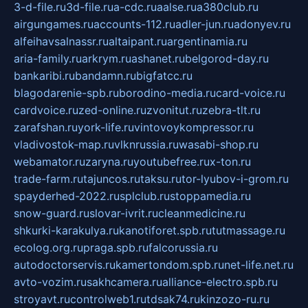
3-d-file.ru
3d-file.ru
a-cdc.ru
aalse.ru
a380club.ru
airgungames.ru
accounts-112.ru
adler-jun.ru
adonyev.ru
alfeihavsalnassr.ru
altaipant.ru
argentinamia.ru
aria-family.ru
arkrym.ru
ashanet.ru
belgorod-day.ru
bankaribi.ru
bandamn.ru
bigfatcc.ru
blagodarenie-spb.ru
borodino-media.ru
card-voice.ru
cardvoice.ru
zed-online.ru
zvonitut.ru
zebra-tlt.ru
zarafshan.ru
york-life.ru
vintovoykompressor.ru
vladivostok-map.ru
vlknrussia.ru
wasabi-shop.ru
webamator.ru
zaryna.ru
youtubefree.ru
x-ton.ru
trade-farm.ru
tajuncos.ru
taksu.ru
tor-lyubov-i-grom.ru
spayderhed-2022.ru
splclub.ru
stoppamedia.ru
snow-guard.ru
slovar-ivrit.ru
cleanmedicine.ru
shkurki-karakulya.ru
kanotiforet.spb.ru
tutmassage.ru
ecolog.org.ru
praga.spb.ru
falcorussia.ru
autodoctorservis.ru
kamertondom.spb.ru
net-life.net.ru
avto-vozim.ru
sakhcamera.ru
alliance-electro.spb.ru
stroyavt.ru
controlweb1.ru
tdsak74.ru
kinzozo-ru.ru