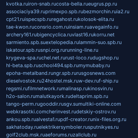
kvotka.ru
iron-snab.ru
costa-bella.ru
eugrus.pp.ru
associaciya39.ru
primexpo.spb.ru
bezmorchin.ru
ia2.ru
cpt21.ru
ispecspb.ru
regahost.ru
kolosok-elita.ru
tae-kwon.ru
consrio.com.ru
insiam.ru
avegainfo.ru
archery161.ru
bigencyclica.ru
vlast16.ru
korru.net
sarmiento.spb.su
extelopedia.ru
lammin-suo.spb.ru
iskatour.spb.ru
snpi.org.ru
running-line.ru
krygeva-spa.ru
chel.net.ru
rust-loco.ru
dugshop.ru
hl-beta.spb.ru
school494.spb.ru
mymubaby.ru
epoha-metalband.ru
ngr.spb.ru
rusgosnews.com
dieselvostok.ru
24hostel.msk.ru
w-dev.ru
f-ship.ru
regsmi.ru
filmnetwork.ru
malinasp.ru
kinosvin.ru
h2o-salon.ru
malutkayork.ru
deltaprim.spb.ru
tango-perm.ru
gooddir.ru
sgv.su
multiki-online.com
webkrasotki.com
cherinvest.ru
detskiy-ostrov.ru
ankou.spb.ru
alvesta1.ru
pdf-creator.ru
nix-files.org.ru
sakhatoday.ru
elektrikersymboler.ru
sputnikyes.ru
golf2club.msk.ru
aeforums.ru
zallclub.ru